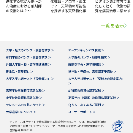
進化する抗がん剤～が
化粧品・アロマ・薬ま
ビタミンDは体内で変
ん治療における薬剤師
で？ 天然物の可能性
化して効く 代謝の研
の役割とは？～
を探求する天然物化学
究を病気治療に活かす
一覧を表示
大学・短大のパンフ・願書を請求 ＞
オープンキャンパス検索 ＞
専門学校のパンフ・願書を請求 ＞
大学院のパンフ・願書を請求 ＞
外国大学日本校・留学関連機関 ＞
新聞奨学会・進学情報誌 ＞
新生活・部屋探し ＞
進学塾・予備校、高卒認定予備校 ＞
大学入学共通テスト「受験案内」 ＞
大学入学共通テスト「受験上の配慮案内」
＞
高等学校卒業程度認定試験 ＞
幼稚園教員資格認定試験 ＞
小学校教員資格認定試験 ＞
高等学校（情報）教員資格認定試験 ＞
テレメールお支払いサイト ＞
Ｑ＆Ａ よくあるご質問 ＞
大学進学IDについて ＞
ユーザーサポート ＞
テレメール進学サイトを管理運営する株式会社フロムページは、個人情報を適切
に取り扱う企業としてプライバシーマークの使用を認められた認定事業者です。
登録番号 10860126