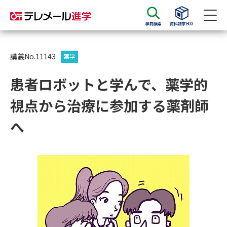
学問検索
資料請求BOX
資料請求
資料検索
講義No.11143
薬学
患者ロボットと学んで、薬学的
大学・短大の資料種類から請求
視点から治療に参加する薬剤師
大学パンフ
学部・学科パンフ
へ
総合型選抜・学校推薦型選抜 募
大学入学共通テスト利用選抜の
集要項＆願書
募集要項＆願書
過去問題集
大学・短大以外の資料から請求