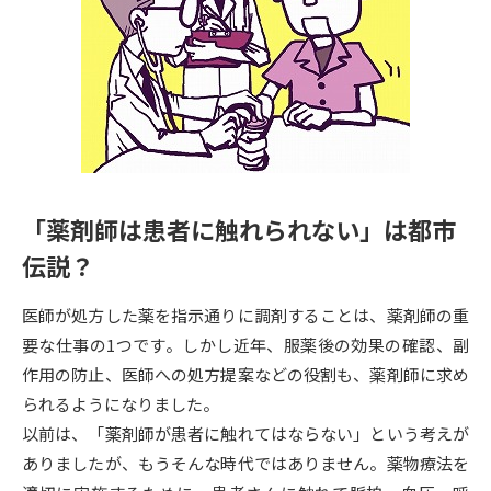
専門学校の資料請求
大学院の資料請求
大学入学共通テスト「受験案
留学・進学関連、塾・予備校
内」の請求
大学入学共通テスト「受験上の
高等学校卒業程度認定試験
配慮案内」の請求
幼稚園教員資格認定試験
小学校教員資格認定試験
「薬剤師は患者に触れられない」は都市
高等学校（情報）教員資格認定
試験
伝説？
医師が処方した薬を指示通りに調剤することは、薬剤師の重
大学研究
大学検索
要な仕事の1つです。しかし近年、服薬後の効果の確認、副
作用の防止、医師への処方提案などの役割も、薬剤師に求め
られるようになりました。
大学で学べる内容や特徴を調べる
以前は、「薬剤師が患者に触れてはならない」という考えが
ありましたが、もうそんな時代ではありません。薬物療法を
国際・グローバルに強い大学特
新増設大学・学部・学科特集
集