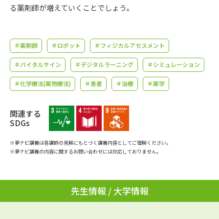
学問のミニ講義「夢ナビ講義」
学問分野解説
る薬剤師が増えていくことでしょう。
学問の教科書
夢ナビライブ
＃薬剤師
＃ロボット
＃フィジカルアセスメント
ユーザーサポート
＃バイタルサイン
＃デジタルラーニング
＃シミュレーション
＃化学療法(薬物療法)
＃患者
＃治療
＃薬学
Ｑ＆Ａ よくあるご質問
大学進学IDについて
資料の料金の
受付内容・発送状況の確認
関連する
お支払いについて
SDGs
テレメール
個人情報取扱規定
お支払いサイト
※夢ナビ講義は各講師の見解にもとづく講義内容としてご理解ください。
※夢ナビ講義の内容に関するお問い合わせには対応しておりません。
テレメール進学カタログ
特定商取引表記
訂正のご案内
先生情報 / 大学情報