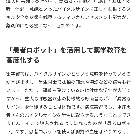
適切に実施するために、患者さんに触れて脈拍・血圧・呼
吸・体温・意識といったバイタルサインを正しく把握するス
データサイエンス特集
奨学金・特待生制度特集
キルや全身状態を観察するフィジカルアセスメント能力が、
薬剤師にも必要になってきたのです。
デジタルパンフレット
進路の３択
新学年スタート号特集ページ
新学年スタート号特集ページ
「患者ロボット」を活用して薬学教育を
（高3生用）
（高2生用）
高度化する
SELFBRAND特集ページ
薬学部では、バイタルサインがどういう意味を持っているの
オープンキャンパスなどを調べる
か学びますし、学生同士で脈拍の確認や聴診などの練習も行
います。ただし、講義を受けているのは健康な学生が大半で
オープンキャンパス検索
実施プログラムから探す
すから、重大な呼吸器疾患の特徴的な呼吸音など、「異常な
サイン」を体験することは困難です。病院実習でも、重症患
来場型・Web型イベント特集
夢ナビライブ
者さんのバイタルサインを学生に取らせるようなことはでき
ません。そこで導入されるようになったのが「患者ロボッ
ト」です。患者ロボットを使えば脈拍や血圧ばかりでなく、