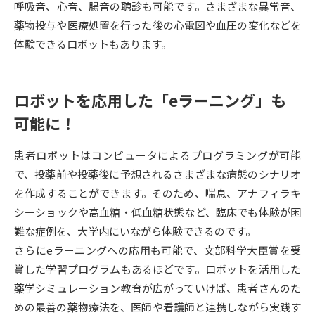
受験準備
資料検索
呼吸音、心音、腸音の聴診も可能です。さまざまな異常音、
薬物投与や医療処置を行った後の心電図や血圧の変化などを
体験できるロボットもあります。
志望校・出願校を調べる
併願校選び
受験スケジュールを立てよう
ロボットを応用した「eラーニング」も
可能に！
先輩が入学を決めた理由
テレメール全国一斉進学調査
患者ロボットはコンピュータによるプログラミングが可能
新生活お役立ちガイド
で、投薬前や投薬後に予想されるさまざまな病態のシナリオ
を作成することができます。そのため、喘息、アナフィラキ
シーショックや高血糖・低血糖状態など、臨床でも体験が困
学問発見
学問検索
難な症例を、大学内にいながら体験できるのです。
さらにeラーニングへの応用も可能で、文部科学大臣賞を受
賞した学習プログラムもあるほどです。ロボットを活用した
大学で学びたい学問発見
薬学シミュレーション教育が広がっていけば、患者さんのた
めの最善の薬物療法を、医師や看護師と連携しながら実践す