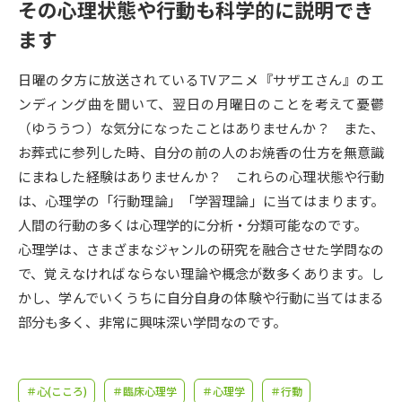
受験準備
資料検索
その心理状態や行動も科学的に説明でき
ます
志望校・出願校を調べる
日曜の夕方に放送されているTVアニメ『サザエさん』のエ
ンディング曲を聞いて、翌日の月曜日のことを考えて憂鬱
併願校選び
受験スケジュールを立てよう
（ゆううつ）な気分になったことはありませんか？ また、
お葬式に参列した時、自分の前の人のお焼香の仕方を無意識
先輩が入学を決めた理由
テレメール全国一斉進学調査
にまねした経験はありませんか？ これらの心理状態や行動
は、心理学の「行動理論」「学習理論」に当てはまります。
新生活お役立ちガイド
人間の行動の多くは心理学的に分析・分類可能なのです。
心理学は、さまざまなジャンルの研究を融合させた学問なの
で、覚えなければならない理論や概念が数多くあります。し
学問発見
学問検索
かし、学んでいくうちに自分自身の体験や行動に当てはまる
部分も多く、非常に興味深い学問なのです。
大学で学びたい学問発見
＃心(こころ)
＃臨床心理学
＃心理学
＃行動