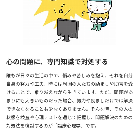
専門学校の資料請求
大学院の資料請求
大学入学共通テスト「受験案
留学・進学関連、塾・予備校
内」の請求
大学入学共通テスト「受験上の
高等学校卒業程度認定試験
配慮案内」の請求
幼稚園教員資格認定試験
小学校教員資格認定試験
心の問題に、専門知識で対処する
高等学校（情報）教員資格認定
試験
誰もが日々の生活の中で、悩みや苦しみを抱え、それを自分
自身の努力や工夫、時には周囲の人たちの励ましや助言を受
けることで、乗り越えながら生きています。ただ、問題があ
大学研究
大学検索
まりにも大きいものだった場合、努力や励ましだけでは解決
できなくなることも少なくありません。そんな時、その人の
状態を検査や心理テストを通じて把握し、問題解決のための
大学で学べる内容や特徴を調べる
対処法を検討するのが「臨床心理学」です。
国際・グローバルに強い大学特
新増設大学・学部・学科特集
集