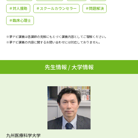
学問のミニ講義「夢ナビ講義」
学問分野解説
＃対人援助
＃スクールカウンセラー
＃問題解決
学問の教科書
夢ナビライブ
＃臨床心理士
ユーザーサポート
※夢ナビ講義は各講師の見解にもとづく講義内容としてご理解ください。
※夢ナビ講義の内容に関するお問い合わせには対応しておりません。
Ｑ＆Ａ よくあるご質問
大学進学IDについて
先生情報 / 大学情報
資料の料金の
受付内容・発送状況の確認
お支払いについて
テレメール
個人情報取扱規定
お支払いサイト
テレメール進学カタログ
特定商取引表記
訂正のご案内
九州医療科学大学