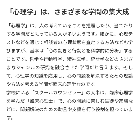
「心理学」は、さまざまな学問の集大成
データサイエンス特集
奨学金・特待生制度特集
「心理学」は、人の考えていることを推理したり、当てたり
デジタルパンフレット
進路の３択
する学問だと思っている人が多いようです。確かに、心理テ
ストなどを通じて相談者の心理状態を査定する方法なども学
新学年スタート号特集ページ
新学年スタート号特集ページ
（高3生用）
（高2生用）
びますが、基本は「心の動きと行動とを科学的に分析」する
ことです。哲学や行動科学、精神医学、統計学などのさまざ
SELFBRAND特集ページ
まなジャンルの研究を融合させた学問だと言えます。そし
て、心理学の知識を応用し、心の問題を解決するための理論
オープンキャンパスなどを調べる
や方法を考える学問が臨床心理学なのです。
学校にいる「スクールカウンセラー」の大半は、臨床心理学
オープンキャンパス検索
実施プログラムから探す
を学んだ「臨床心理士」で、心の問題に苦しむ生徒や家族な
どに、問題解決のための助言や支援を行う役割を担っていま
来場型・Web型イベント特集
夢ナビライブ
す。