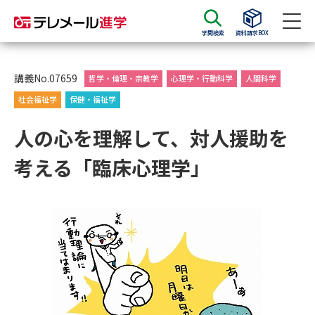
学問検索
資料請求BOX
資料請求
資料検索
講義No.07659
哲学・倫理・宗教学
心理学・行動科学
人間科学
社会福祉学
保健・福祉学
大学・短大の資料種類から請求
人の心を理解して、対人援助を
考える「臨床心理学」
大学パンフ
学部・学科パンフ
総合型選抜・学校推薦型選抜 募
大学入学共通テスト利用選抜の
集要項＆願書
募集要項＆願書
過去問題集
大学・短大以外の資料から請求