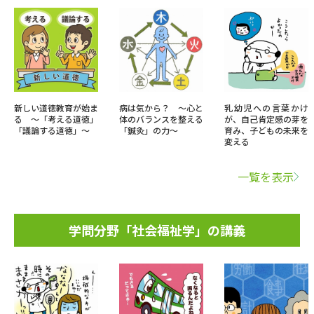
新しい道徳教育が始ま
病は気から？ ～心と
乳幼児への言葉かけ
る ～「考える道徳」
体のバランスを整える
が、自己肯定感の芽を
「議論する道徳」～
「鍼灸」の力～
育み、子どもの未来を
変える
一覧を表示
学問分野「社会福祉学」の講義