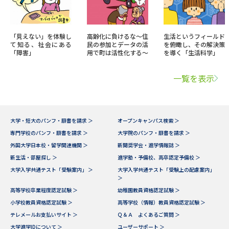
「見えない」を体験し
高齢化に負けるな～住
生活というフィールド
て知る、社会にある
民の参加とデータの活
を俯瞰し、その解決策
「障害」
用で町は活性化する～
を導く「生活科学」
一覧を表示
大学・短大のパンフ・願書を請求 ＞
オープンキャンパス検索 ＞
専門学校のパンフ・願書を請求 ＞
大学院のパンフ・願書を請求 ＞
外国大学日本校・留学関連機関 ＞
新聞奨学会・進学情報誌 ＞
新生活・部屋探し ＞
進学塾・予備校、高卒認定予備校 ＞
大学入学共通テスト「受験案内」 ＞
大学入学共通テスト「受験上の配慮案内」
＞
高等学校卒業程度認定試験 ＞
幼稚園教員資格認定試験 ＞
小学校教員資格認定試験 ＞
高等学校（情報）教員資格認定試験 ＞
テレメールお支払いサイト ＞
Ｑ＆Ａ よくあるご質問 ＞
大学進学IDについて ＞
ユーザーサポート ＞