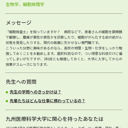
生物学、細胞病理学
メッセージ
「細胞検査士」を知っていますか？ 病院などで、患者さんの細胞を顕微鏡
で観察し、腫瘍が悪性か良性かを診断したり、細胞ががん化する前の前がん
状態を発見したりする、現代の医療に欠かせない専門職です。
こういった分野に興味があるのなら、高校の物理・生物・化学をしっかり勉
強しておくことをお勧めします。選択科目なので、つい得意な科目だけに偏
ってしまいがちですが、3科目とも勉強しておくと、大学に入学してからの
授業がスムーズになります。
先生への質問
先生の学問へのきっかけは？
先輩たちはどんな仕事に携わっているの？
九州医療科学大学に関心を持ったあなたは
2024年4月九州医療科学大学としてスタート。スポーツ・医療・福祉・薬・