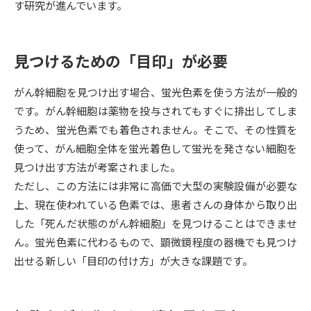
す研究が進んでいます。
データサイエンス特集
奨学金・特待生制度特集
見つけるための「目印」が必要
デジタルパンフレット
進路の３択
がん幹細胞を見つけ出す場合、蛍光色素を使う方法が一般的
新学年スタート号特集ページ
新学年スタート号特集ページ
です。がん幹細胞は薬物を投与されてもすぐに排出してしま
（高3生用）
（高2生用）
うため、蛍光色素でも着色されません。そこで、その性質を
SELFBRAND特集ページ
使って、がん細胞全体を蛍光着色して蛍光を発さない細胞を
見つけ出す方法が考案されました。
オープンキャンパスなどを調べる
ただし、この方法には非常に高価で大型の実験設備が必要な
上、現在使われている色素では、患者さんの身体から取り出
オープンキャンパス検索
実施プログラムから探す
した「死んだ状態のがん幹細胞」を見つけることはできませ
ん。蛍光色素に代わるもので、顕微鏡程度の器機でも見つけ
来場型・Web型イベント特集
夢ナビライブ
出せる新しい「目印の付け方」が大きな課題です。