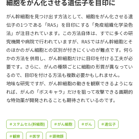
受験準備
資料検索
細胞をがん化させる遺伝子を目印に
がん幹細胞を見つけ出す方法として、細胞をがん化させる遺
志望校・出願校を調べる
伝子の1つである「RAS」を目印にする「免疫組織化学染色
法」が注目されています。この方法自体は、すでに多くの研
併願校選び
受験スケジュールを立てよう
究機関や病院で行われていますが、RASではがん幹細胞とそ
のほかのがん細胞との区別が付きにくいのが難点です。何ら
先輩が入学を決めた理由
かの方法を併用し、がん幹細胞だけに目印を付ける工夫が必
テレメール全国一斉進学調査
要です。さらに、がんの種類ごとに細胞の形質が異なってい
るので、目印を付ける方法も複数必要かもしれません。
新生活お役立ちガイド
地味な研究ですが、がん幹細胞の動きを観察できるようにな
れば、がんの「ボスキャラ」だけを狙って攻撃できる画期的
学問発見
学問検索
な特効薬が開発されることも期待されているのです。
大学で学びたい学問発見
＃ステムセル(幹細胞)
＃がん細胞
＃がん
＃遺伝子
＃観察
＃医学
＃顕微鏡