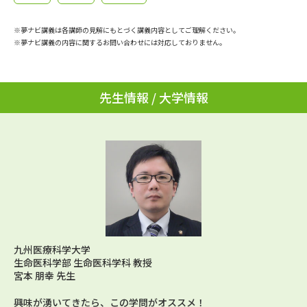
学問のミニ講義「夢ナビ講義」
学問分野解説
※夢ナビ講義は各講師の見解にもとづく講義内容としてご理解ください。
学問の教科書
夢ナビライブ
※夢ナビ講義の内容に関するお問い合わせには対応しておりません。
ユーザーサポート
先生情報 / 大学情報
Ｑ＆Ａ よくあるご質問
大学進学IDについて
資料の料金の
受付内容・発送状況の確認
お支払いについて
テレメール
個人情報取扱規定
お支払いサイト
テレメール進学カタログ
特定商取引表記
訂正のご案内
九州医療科学大学
生命医科学部 生命医科学科 教授
宮本 朋幸 先生
興味が湧いてきたら、この学問がオススメ！