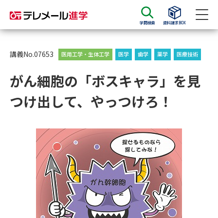
学問検索
資料請求BOX
資料請求
資料検索
講義No.07653
医用工学・生体工学
医学
歯学
薬学
医療技術
がん細胞の「ボスキャラ」を見
大学・短大の資料種類から請求
つけ出して、やっつけろ！
大学パンフ
学部・学科パンフ
総合型選抜・学校推薦型選抜 募
大学入学共通テスト利用選抜の
集要項＆願書
募集要項＆願書
過去問題集
大学・短大以外の資料から請求