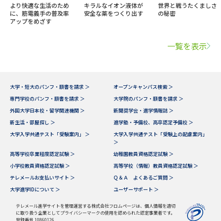
より快適な生活のため
キラルなイオン液体が
世界と戦うたくましさ
に、筋電義手の普及率
安全な薬をつくり出す
の秘密
アップをめざす
一覧を表示
大学・短大のパンフ・願書を請求 ＞
オープンキャンパス検索 ＞
専門学校のパンフ・願書を請求 ＞
大学院のパンフ・願書を請求 ＞
外国大学日本校・留学関連機関 ＞
新聞奨学会・進学情報誌 ＞
新生活・部屋探し ＞
進学塾・予備校、高卒認定予備校 ＞
大学入学共通テスト「受験案内」 ＞
大学入学共通テスト「受験上の配慮案内」
＞
高等学校卒業程度認定試験 ＞
幼稚園教員資格認定試験 ＞
小学校教員資格認定試験 ＞
高等学校（情報）教員資格認定試験 ＞
テレメールお支払いサイト ＞
Ｑ＆Ａ よくあるご質問 ＞
大学進学IDについて ＞
ユーザーサポート ＞
テレメール進学サイトを管理運営する株式会社フロムページは、個人情報を適切
に取り扱う企業としてプライバシーマークの使用を認められた認定事業者です。
登録番号 10860126