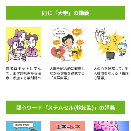
同じ「大学」の講義
患者ロボットと学ん
人間を総合的に観察し
人の心を理解して、対
で、薬学的視点から治
ながら健康を追究する
人援助を考える「臨床
療に参加する薬剤師へ
「東洋医学」
心理学」
関心ワード「ステムセル(幹細胞)」の講義