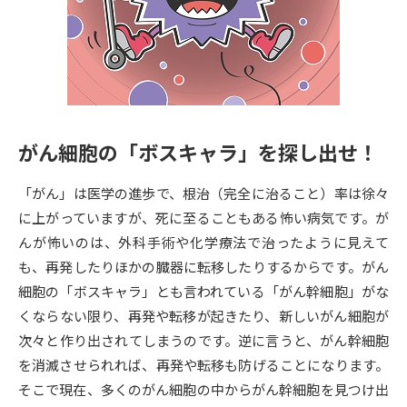
専門学校の資料請求
大学院の資料請求
大学入学共通テスト「受験案
留学・進学関連、塾・予備校
内」の請求
大学入学共通テスト「受験上の
高等学校卒業程度認定試験
配慮案内」の請求
がん細胞の「ボスキャラ」を探し出せ！
幼稚園教員資格認定試験
小学校教員資格認定試験
「がん」は医学の進歩で、根治（完全に治ること）率は徐々
高等学校（情報）教員資格認定
試験
に上がっていますが、死に至ることもある怖い病気です。が
んが怖いのは、外科手術や化学療法で治ったように見えて
も、再発したりほかの臓器に転移したりするからです。がん
大学研究
大学検索
細胞の「ボスキャラ」とも言われている「がん幹細胞」がな
くならない限り、再発や転移が起きたり、新しいがん細胞が
次々と作り出されてしまうのです。逆に言うと、がん幹細胞
大学で学べる内容や特徴を調べる
を消滅させられれば、再発や転移も防げることになります。
国際・グローバルに強い大学特
そこで現在、多くのがん細胞の中からがん幹細胞を見つけ出
新増設大学・学部・学科特集
集