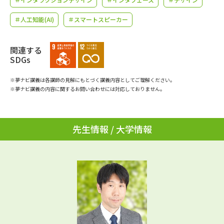
学問のミニ講義「夢ナビ講義」
学問分野解説
＃人工知能(AI)
＃スマートスピーカー
学問の教科書
夢ナビライブ
関連する
ユーザーサポート
SDGs
※夢ナビ講義は各講師の見解にもとづく講義内容としてご理解ください。
Ｑ＆Ａ よくあるご質問
大学進学IDについて
※夢ナビ講義の内容に関するお問い合わせには対応しておりません。
資料の料金の
受付内容・発送状況の確認
お支払いについて
先生情報 / 大学情報
テレメール
個人情報取扱規定
お支払いサイト
テレメール進学カタログ
特定商取引表記
訂正のご案内