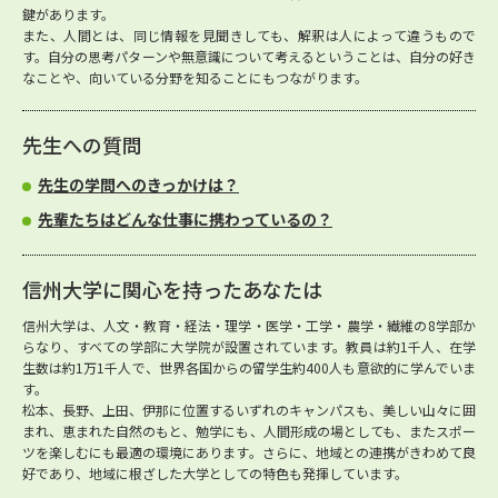
鍵があります。
また、人間とは、同じ情報を見聞きしても、解釈は人によって違うもので
す。自分の思考パターンや無意識について考えるということは、自分の好き
なことや、向いている分野を知ることにもつながります。
先生への質問
先生の学問へのきっかけは？
先輩たちはどんな仕事に携わっているの？
信州大学に関心を持ったあなたは
信州大学は、人文・教育・経法・理学・医学・工学・農学・繊維の8学部か
らなり、すべての学部に大学院が設置されています。教員は約1千人、在学
生数は約1万1千人で、世界各国からの留学生約400人も意欲的に学んでいま
す。
松本、長野、上田、伊那に位置するいずれのキャンパスも、美しい山々に囲
まれ、恵まれた自然のもと、勉学にも、人間形成の場としても、またスポー
ツを楽しむにも最適の環境にあります。さらに、地域との連携がきわめて良
好であり、地域に根ざした大学としての特色も発揮しています。