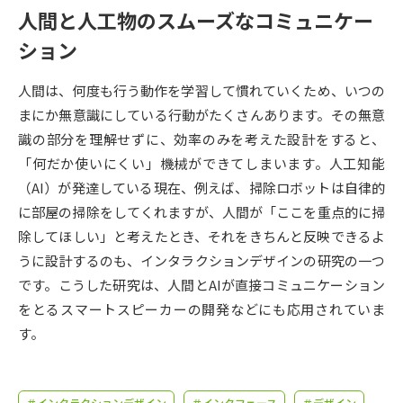
受験準備
資料検索
人間と人工物のスムーズなコミュニケー
ション
志望校・出願校を調べる
人間は、何度も行う動作を学習して慣れていくため、いつの
まにか無意識にしている行動がたくさんあります。その無意
併願校選び
受験スケジュールを立てよう
識の部分を理解せずに、効率のみを考えた設計をすると、
「何だか使いにくい」機械ができてしまいます。人工知能
先輩が入学を決めた理由
テレメール全国一斉進学調査
（AI）が発達している現在、例えば、掃除ロボットは自律的
に部屋の掃除をしてくれますが、人間が「ここを重点的に掃
新生活お役立ちガイド
除してほしい」と考えたとき、それをきちんと反映できるよ
うに設計するのも、インタラクションデザインの研究の一つ
です。こうした研究は、人間とAIが直接コミュニケーション
学問発見
学問検索
をとるスマートスピーカーの開発などにも応用されていま
す。
大学で学びたい学問発見
＃インタラクションデザイン
＃インタフェース
＃デザイン