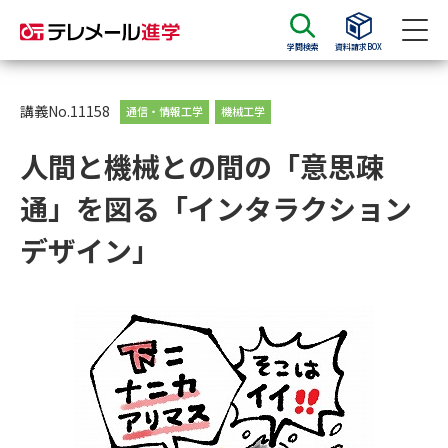
学問検索
資料請求BOX
資料請求
資料検索
講義No.11158
通信・情報工学
機械工学
人間と機械との間の「意思疎
大学・短大の資料種類から請求
通」を図る「インタラクション
大学パンフ
学部・学科パンフ
デザイン」
総合型選抜・学校推薦型選抜 募
大学入学共通テスト利用選抜の
集要項＆願書
募集要項＆願書
過去問題集
大学・短大以外の資料から請求