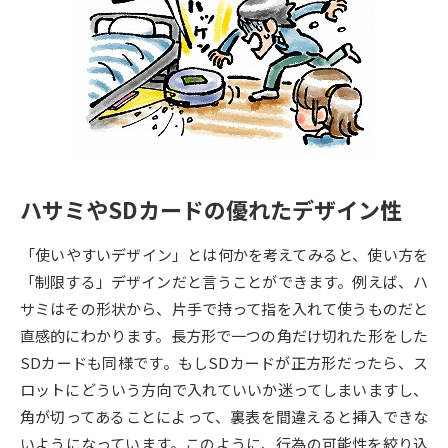
専門学校の資料請求
大学院の資料請求
大学入学共通テスト「受験案
留学・進学関連、塾・予備校
内」の請求
大学入学共通テスト「受験上の
高等学校卒業程度認定試験
配慮案内」の請求
幼稚園教員資格認定試験
小学校教員資格認定試験
ハサミやSDカードの優れたデザイン性
高等学校（情報）教員資格認定
試験
「使いやすいデザイン」とは何かを考えてみると、使い方を
「制限する」デザインだと言うことができます。例えば、ハ
大学研究
大学検索
サミはその形状から、片手で持って指を入れて使うものだと
直感的にわかります。長方形で一つの角だけ切れた形をした
SDカードも同様です。もしSDカードが正方形だったら、ス
大学で学べる内容や特徴を調べる
ロットにどういう方向で入れていいか迷ってしまいますし、
角が切ってあることによって、裏表を間違えると挿入できな
国際・グローバルに強い大学特
新増設大学・学部・学科特集
いようになっています。このように、行為の可能性を絞り込
集