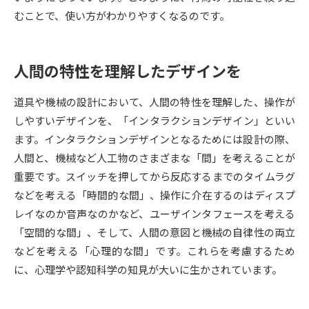
むことで、使い方がわかりやすくなるのです。
データサイエンス特集
奨学金・特待生制度特集
人間の特性を理解したデザインを
デジタルパンフレット
進路の３択
新学年スタート号特集ページ
新学年スタート号特集ページ
道具や機械の設計において、人間の特性を理解した、操作が
（高3生用）
（高2生用）
しやすいデザインを、「インタラクションデザイン」といい
ます。インタラクションデザインとなるためには設計の際、
SELFBRAND特集ページ
人間と、機械など人工物のさまざまな「間」を考えることが
重要です。スイッチを押してから反応するまでのタイムラグ
オープンキャンパスなどを調べる
などを考える「時間的な間」、操作に介在するのはディスプ
レイなのか音声なのかなど、ユーザインタフェースを考える
オープンキャンパス検索
実施プログラムから探す
「空間的な間」、そして、人間の意図と機械の自律性の両立
などを考える「心理的な間」です。これらを考慮するため
来場型・Web型イベント特集
夢ナビライブ
に、心理学や認知科学の知見が大いに生かされています。