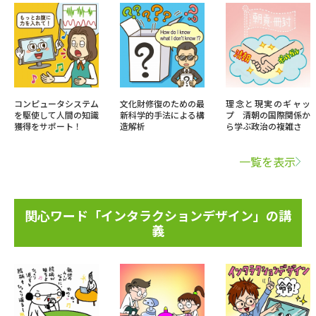
コンピュータシステム
文化財修復のための最
理念と現実のギャッ
を駆使して人間の知識
新科学的手法による構
プ 清朝の国際関係か
獲得をサポート！
造解析
ら学ぶ政治の複雑さ
一覧を表示
関心ワード「インタラクションデザイン」の講
義