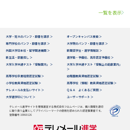
一覧を表示
大学・短大のパンフ・願書を請求 ＞
オープンキャンパス検索 ＞
専門学校のパンフ・願書を請求 ＞
大学院のパンフ・願書を請求 ＞
外国大学日本校・留学関連機関 ＞
新聞奨学会・進学情報誌 ＞
新生活・部屋探し ＞
進学塾・予備校、高卒認定予備校 ＞
大学入学共通テスト「受験案内」 ＞
大学入学共通テスト「受験上の配慮案内」
＞
高等学校卒業程度認定試験 ＞
幼稚園教員資格認定試験 ＞
小学校教員資格認定試験 ＞
高等学校（情報）教員資格認定試験 ＞
テレメールお支払いサイト ＞
Ｑ＆Ａ よくあるご質問 ＞
大学進学IDについて ＞
ユーザーサポート ＞
テレメール進学サイトを管理運営する株式会社フロムページは、個人情報を適切
に取り扱う企業としてプライバシーマークの使用を認められた認定事業者です。
登録番号 10860126