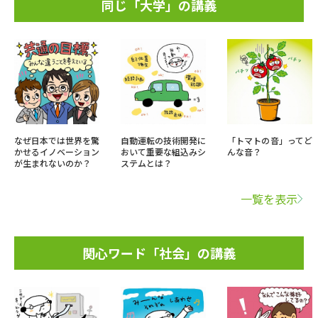
同じ「大学」の講義
なぜ日本では世界を驚
自動運転の技術開発に
「トマトの音」ってど
かせるイノベーション
おいて重要な組込みシ
んな音？
が生まれないのか？
ステムとは？
一覧を表示
関心ワード「社会」の講義