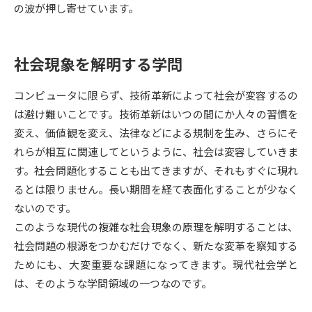
受験準備
資料検索
の波が押し寄せています。
志望校・出願校を調べる
社会現象を解明する学問
併願校選び
受験スケジュールを立てよう
コンピュータに限らず、技術革新によって社会が変容するの
は避け難いことです。技術革新はいつの間にか人々の習慣を
先輩が入学を決めた理由
テレメール全国一斉進学調査
変え、価値観を変え、法律などによる規制を生み、さらにそ
れらが相互に関連してというように、社会は変容していきま
新生活お役立ちガイド
す。社会問題化することも出てきますが、それもすぐに現れ
るとは限りません。長い期間を経て表面化することが少なく
ないのです。
学問発見
学問検索
このような現代の複雑な社会現象の原理を解明することは、
社会問題の根源をつかむだけでなく、新たな変革を察知する
ためにも、大変重要な課題になってきます。現代社会学と
大学で学びたい学問発見
は、そのような学問領域の一つなのです。