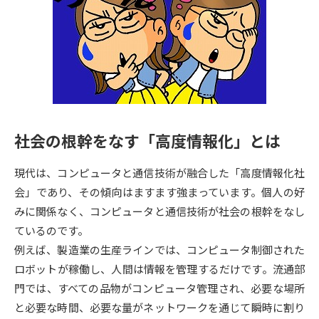
専門学校の資料請求
大学院の資料請求
大学入学共通テスト「受験案
留学・進学関連、塾・予備校
内」の請求
大学入学共通テスト「受験上の
高等学校卒業程度認定試験
配慮案内」の請求
幼稚園教員資格認定試験
小学校教員資格認定試験
社会の根幹をなす「高度情報化」とは
高等学校（情報）教員資格認定
試験
現代は、コンピュータと通信技術が融合した「高度情報化社
会」であり、その傾向はますます強まっています。個人の好
みに関係なく、コンピュータと通信技術が社会の根幹をなし
大学研究
大学検索
ているのです。
例えば、製造業の生産ラインでは、コンピュータ制御された
ロボットが稼働し、人間は情報を管理するだけです。流通部
大学で学べる内容や特徴を調べる
門では、すべての品物がコンピュータ管理され、必要な場所
国際・グローバルに強い大学特
と必要な時間、必要な量がネットワークを通じて瞬時に割り
新増設大学・学部・学科特集
集