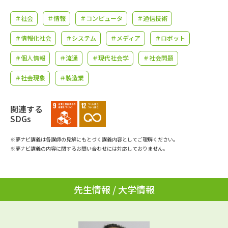
学問のミニ講義「夢ナビ講義」
学問分野解説
＃社会
＃情報
＃コンピュータ
＃通信技術
学問の教科書
夢ナビライブ
＃情報化社会
＃システム
＃メディア
＃ロボット
ユーザーサポート
＃個人情報
＃流通
＃現代社会学
＃社会問題
＃社会現象
＃製造業
Ｑ＆Ａ よくあるご質問
大学進学IDについて
関連する
資料の料金の
受付内容・発送状況の確認
SDGs
お支払いについて
テレメール
※夢ナビ講義は各講師の見解にもとづく講義内容としてご理解ください。
個人情報取扱規定
お支払いサイト
※夢ナビ講義の内容に関するお問い合わせには対応しておりません。
テレメール進学カタログ
特定商取引表記
訂正のご案内
先生情報 / 大学情報