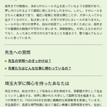
高校までの勉強は、決められたレールの上を走っているような感覚があり、
押し付けられるようで窮屈に感じるかもしれません。しかし、そのレールを
きちんと最後まで走り、幅広い経験と知見を積むことが、大学へ入ってから
生きてくるのだと、私は思います。大学での学びにはレールがありません。
レールのない学びの世界を、自分の知見でしっかりと歩くためには、高校ま
での基礎的な勉強が不可欠だと思います。受験勉強も、大学に入るためだけ
でなく、入ったあとの学びのためであることを踏まえて、取り組んでもらい
たいと思っています。
先生への質問
先生の学問へのきっかけは？
先輩たちはどんな仕事に携わっているの？
埼玉大学に関心を持ったあなたは
埼玉大学は、総合大学として有為な人材を育成する、首都圏大学として社会
とリンクし還元する、世界に開かれた大学として国際交流を推進する、の3
つが特色です。TOEIC600点を目標に画期的な英語教育を実施しています。
学生諸君が、高度な専門知識に加えて幅広い教養と国際感覚を持ち、社会に