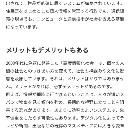
出されて、物品が的確に届くシステムが構築されています。
住民票をはじめとした個人情報を管理する行政でも、通信販
データサイエンス特集
奨学金・特待生制度特集
売の現場でも、コンピュータと通信技術が社会を支える基盤
になっています。
デジタルパンフレット
進路の３択
新学年スタート号特集ページ
新学年スタート号特集ページ
（高3生用）
（高2生用）
メリットもデメリットもある
SELFBRAND特集ページ
2000年代に急速に発達した「高度情報化社会」は、個々の人
間の社会とのつきあい方を変えて、社会の枠組みや文化に影
オープンキャンパスなどを調べる
響を及ぼしています。それは、メリットばかりではありませ
ん。メリットがあれば、必ずデメリットがあるのです。
オープンキャンパス検索
実施プログラムから探す
例えば、情報が瞬時に行き渡るということは、人々が短いス
パンで物事を見る傾向を強め、長期的な視野に立つことを阻
来場型・Web型イベント特集
夢ナビライブ
害する恐れがあります。あまりに効率のよいシステムは、効
率偏重をもたらす可能性もあります。デジタル化によってテ
レビや新聞、出版などの既存のマスメディアには大きな変革