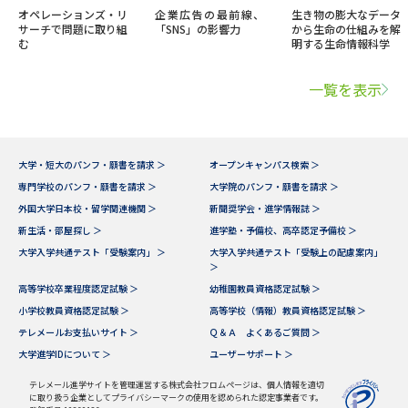
オペレーションズ・リ
企業広告の最前線、
生き物の膨大なデータ
サーチで問題に取り組
「SNS」の影響力
から生命の仕組みを解
む
明する生命情報科学
一覧を表示
大学・短大のパンフ・願書を請求 ＞
オープンキャンパス検索 ＞
専門学校のパンフ・願書を請求 ＞
大学院のパンフ・願書を請求 ＞
外国大学日本校・留学関連機関 ＞
新聞奨学会・進学情報誌 ＞
新生活・部屋探し ＞
進学塾・予備校、高卒認定予備校 ＞
大学入学共通テスト「受験案内」 ＞
大学入学共通テスト「受験上の配慮案内」
＞
高等学校卒業程度認定試験 ＞
幼稚園教員資格認定試験 ＞
小学校教員資格認定試験 ＞
高等学校（情報）教員資格認定試験 ＞
テレメールお支払いサイト ＞
Ｑ＆Ａ よくあるご質問 ＞
大学進学IDについて ＞
ユーザーサポート ＞
テレメール進学サイトを管理運営する株式会社フロムページは、個人情報を適切
に取り扱う企業としてプライバシーマークの使用を認められた認定事業者です。