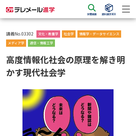
学問検索
資料請求BOX
資料請求
資料検索
講義No.03302
文化・教養学
社会学
情報学・データサイエンス
メディア学
通信・情報工学
大学・短大の資料種類から請求
高度情報化社会の原理を解き明
かす現代社会学
大学パンフ
学部・学科パンフ
総合型選抜・学校推薦型選抜 募
大学入学共通テスト利用選抜の
集要項＆願書
募集要項＆願書
過去問題集
大学・短大以外の資料から請求