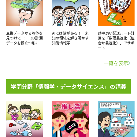
点群データから物体を
AIには謎がある！ 未
効率良い配送ルート計
見つけろ！ 3D計測
知の領域を解き明かす
画を「数理最適化（組
データを役立つ形に
知能情報学
合せ最適化）」でサポ
ート
一覧を表示
学問分野「情報学・データサイエンス」の講義