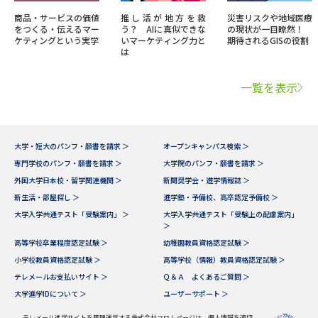
商品・サービスの価値
推し活が地方を救
災害リスクや地域医療
をつくる・伝えるマー
う？ AIに真似できな
の現状が一目瞭然！
ケティングという実学
いマーケティング力と
期待されるGISの役割
は
一覧を表示
大学・短大のパンフ・願書を請求 ＞
オープンキャンパス検索 ＞
専門学校のパンフ・願書を請求 ＞
大学院のパンフ・願書を請求 ＞
外国大学日本校・留学関連機関 ＞
新聞奨学会・進学情報誌 ＞
新生活・部屋探し ＞
進学塾・予備校、高卒認定予備校 ＞
大学入学共通テスト「受験案内」 ＞
大学入学共通テスト「受験上の配慮案内」
＞
高等学校卒業程度認定試験 ＞
幼稚園教員資格認定試験 ＞
小学校教員資格認定試験 ＞
高等学校（情報）教員資格認定試験 ＞
テレメールお支払いサイト ＞
Ｑ＆Ａ よくあるご質問 ＞
大学進学IDについて ＞
ユーザーサポート ＞
テレメール進学サイトを管理運営する株式会社フロムページは、個人情報を適切