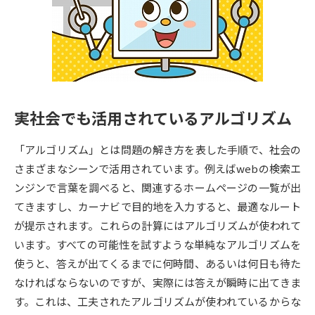
専門学校の資料請求
大学院の資料請求
大学入学共通テスト「受験案
留学・進学関連、塾・予備校
内」の請求
大学入学共通テスト「受験上の
高等学校卒業程度認定試験
配慮案内」の請求
実社会でも活用されているアルゴリズム
幼稚園教員資格認定試験
小学校教員資格認定試験
「アルゴリズム」とは問題の解き方を表した手順で、社会の
高等学校（情報）教員資格認定
試験
さまざまなシーンで活用されています。例えばwebの検索エ
ンジンで言葉を調べると、関連するホームページの一覧が出
てきますし、カーナビで目的地を入力すると、最適なルート
大学研究
大学検索
が提示されます。これらの計算にはアルゴリズムが使われて
います。すべての可能性を試すような単純なアルゴリズムを
使うと、答えが出てくるまでに何時間、あるいは何日も待た
大学で学べる内容や特徴を調べる
なければならないのですが、実際には答えが瞬時に出てきま
国際・グローバルに強い大学特
す。これは、工夫されたアルゴリズムが使われているからな
新増設大学・学部・学科特集
集