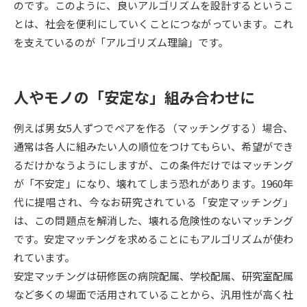
のです。このように、良いアルゴリズムを設計するというこ
とは、社会を便利にしていくことにつながっています。これ
データサイエンス特集
奨学金・特待生制度特集
を支えているのが「アルゴリズム理論」です。
デジタルパンフレット
進路の３択
人やモノの「安定な」組み合わせに
新学年スタート号特集ページ
新学年スタート号特集ページ
（高3生用）
（高2生用）
例えば男女5人ずつでペアを作る（マッチングする）場合、
SELFBRAND特集ページ
通常は各人に組みたい人の順位をつけてもらい、希望ができ
るだけかなうようにしますが、この条件だけではマッチング
オープンキャンパスなどを調べる
が「不安定」になり、壊れてしまう恐れがあります。1960年
代に提唱され、今なお研究されている「安定マッチング」
オープンキャンパス検索
実施プログラムから探す
は、この問題点を解消した、壊れる危険性のないマッチング
です。安定マッチングを求めることにもアルゴリズムが使わ
来場型・Web型イベント特集
夢ナビライブ
れています。
安定マッチングは研修医の病院配属、学校配属、研究室配属
など多くの場面で活用されていることから、汎用性が高く社