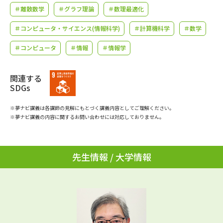
学問のミニ講義「夢ナビ講義」
学問分野解説
＃離散数学
＃グラフ理論
＃数理最適化
＃コンピュータ・サイエンス(情報科学)
＃計算機科学
＃数学
学問の教科書
夢ナビライブ
＃コンピュータ
＃情報
＃情報学
ユーザーサポート
関連する
Ｑ＆Ａ よくあるご質問
大学進学IDについて
SDGs
資料の料金の
※夢ナビ講義は各講師の見解にもとづく講義内容としてご理解ください。
受付内容・発送状況の確認
お支払いについて
※夢ナビ講義の内容に関するお問い合わせには対応しておりません。
テレメール
個人情報取扱規定
お支払いサイト
先生情報 / 大学情報
テレメール進学カタログ
特定商取引表記
訂正のご案内