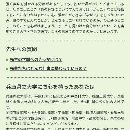
強く興味を引かれる分野があるとしても、狭い世界だけにとどまっている
と、社会に出たとき「あの分野について学んでおけばよかった」などと後悔
することになりかねません。心に浮かんだ小さな「なぜ？」をしっかりつか
み、世の中でどんなことが、どんなふうに行われているのか、ひと通り目に
しておくことを心がけましょう。そこから見つけた自分のやりたいことを実
現できる大学・学部を選び、自らの意思で進学するのがよいと思います。
先生への質問
先生の学問へのきっかけは？
先輩たちはどんな仕事に携わっているの？
兵庫県立大学に関心を持ったあなたは
兵庫県立大学は、平成16年に伝統ある神戸商科大学、姫路工業大学、兵庫
県立看護大学の3県立大学が統合し発足した、全国屈指の公立総合大学で
す。
国際商経学部・社会情報科学部・工学部・理学部・環境人間学部・看護学部
の6学部と9大学院研究科、5附置研究所、附属中学・高校を擁し、県内各地
に多様性に富んだ9つのキャンパスがあります。
本学での多様な学びを通して、しなやかな人間力と深い教養、時代に先行す