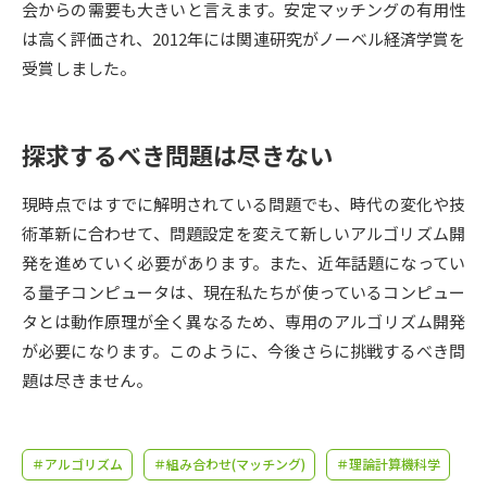
受験準備
資料検索
会からの需要も大きいと言えます。安定マッチングの有用性
は高く評価され、2012年には関連研究がノーベル経済学賞を
受賞しました。
志望校・出願校を調べる
併願校選び
受験スケジュールを立てよう
探求するべき問題は尽きない
先輩が入学を決めた理由
現時点ではすでに解明されている問題でも、時代の変化や技
テレメール全国一斉進学調査
術革新に合わせて、問題設定を変えて新しいアルゴリズム開
発を進めていく必要があります。また、近年話題になってい
新生活お役立ちガイド
る量子コンピュータは、現在私たちが使っているコンピュー
タとは動作原理が全く異なるため、専用のアルゴリズム開発
学問発見
学問検索
が必要になります。このように、今後さらに挑戦するべき問
題は尽きません。
大学で学びたい学問発見
＃アルゴリズム
＃組み合わせ(マッチング)
＃理論計算機科学