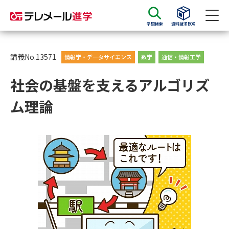
学問検索
資料請求BOX
資料請求
資料検索
講義No.13571
情報学・データサイエンス
数学
通信・情報工学
社会の基盤を支えるアルゴリズ
大学・短大の資料種類から請求
ム理論
大学パンフ
学部・学科パンフ
総合型選抜・学校推薦型選抜 募
大学入学共通テスト利用選抜の
集要項＆願書
募集要項＆願書
過去問題集
大学・短大以外の資料から請求