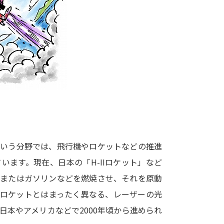
大学入学共通テスト「受験案内」の請求
大学入学共通テスト「受験上の配慮案内
幼稚園教員資格認定試験
小学校教員資
高等学校（情報）教員資格認定試験
大学研究
大学で学べる内容や特徴を調
という分野では、飛行機やロケットなどの推進
ます。現在、日本の「H-IIロケット」など
新増設大学・学部・学科特集
国際・グ
、またはガソリンなどを燃焼させ、それを原動
データサイエンス特集
奨学金・特待生
のロケットとはまったく異なる、レーザーの光
進路の３択
新学年スタート号特集ペー
本やアメリカなどで2000年頃から進められ
新学年スタート号特集ページ（高2生用