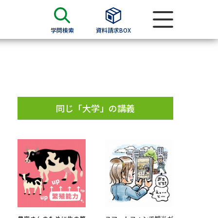
学問検索
資料請求BOX
資料検索
求
同じ「大学」の講義
願書
＆願書
過去問題集
求
留学・進学関連、塾・予備校