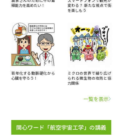
農家さんのために牛の繁
スマートフォンで観光が
殖能力を高めたい！
変わる？ 新たな視点で街
を楽しもう
」の請求
高等学校卒業程度認定試験
格認定試験
大学検索
若年化する動脈硬化から
ミクロの世界で繰り広げ
心臓を守ろう！
られる微生物の攻防と協
力関係
べる
一覧を表示
ローバルに強い大学特集
制度特集
デジタルパンフレット
ジ（高3生用）
関心ワード「航空宇宙工学」の講義
）