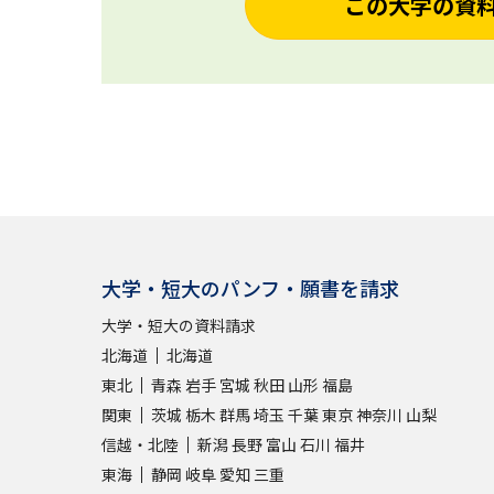
この大学の資
大学・短大のパンフ・願書を請求
大学・短大の資料請求
北海道
北海道
東北
青森
岩手
宮城
秋田
山形
福島
関東
茨城
栃木
群馬
埼玉
千葉
東京
神奈川
山梨
信越・北陸
新潟
長野
富山
石川
福井
東海
静岡
岐阜
愛知
三重