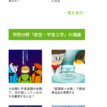
見えた！
になる
学問検索
一覧を表示
学問分野「航空・宇宙工学」の講義
野解説
学問の教科書
夢ナビライブ
いて
このサイトについて
・発送状況の確認
テレメール
お支払いサイト
大気圏と宇宙空間の狭間
「超電導×水素」で脱炭
で、何が起こっているの
素社会を実現する
問合せ先
テレメール進学カタログ
訂正のご案内
かを観測するには？