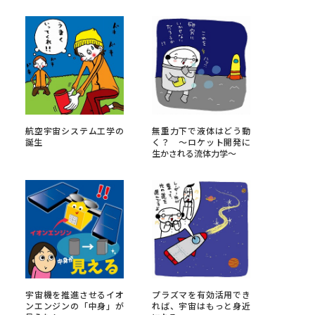
べる
ムから探す
ライブ
航空宇宙システム工学の
無重力下で液体はどう動
誕生
く？ ～ロケット開発に
生かされる流体力学～
資料検索
う
先輩が入学を決めた理由
役立ちガイド
宇宙機を推進させるイオ
プラズマを有効活用でき
ンエンジンの「中身」が
れば、宇宙はもっと身近