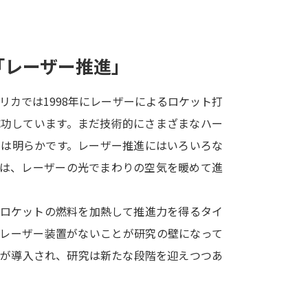
SELFBRAND特集ページ
オープンキャンパスなどを調
「レーザー推進」
オープンキャンパス検索
実施プログラ
リカでは1998年にレーザーによるロケット打
来場型・Web型イベント特集
夢ナビ
成功しています。まだ技術的にさまざまなハー
とは明らかです。レーザー推進にはいろいろな
トは、レーザーの光でまわりの空気を暖めて進
受験準備
てロケットの燃料を加熱して推進力を得るタイ
志望校・出願校を調べる
なレーザー装置がないことが研究の壁になって
ーが導入され、研究は新たな段階を迎えつつあ
併願校選び
受験スケジュールを立てよ
テレメール全国一斉進学調査
新生活お