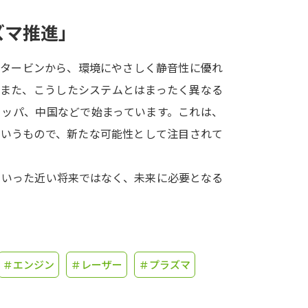
ズマ推進」
学問発見
うタービンから、環境にやさしく静音性に優れ
大学で学びたい学問発見
。また、こうしたシステムとはまったく異なる
ロッパ、中国などで始まっています。これは、
学問のミニ講義「夢ナビ講義」
学問分
というもので、新たな可能性として注目されて
といった近い将来ではなく、未来に必要となる
ユーザーサポート
Ｑ＆Ａ よくあるご質問
大学進学IDにつ
資料の料金の
お支払いについて
受付内容
＃エンジン
＃レーザー
＃プラズマ
個人情報取扱規定
特定商取引表記
お
受験情報リンク