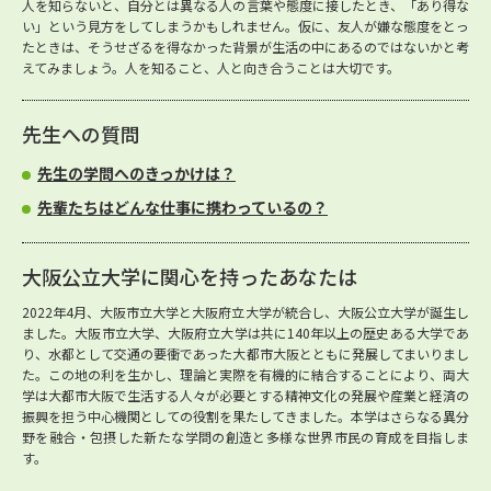
人を知らないと、自分とは異なる人の言葉や態度に接したとき、「あり得な
い」という見方をしてしまうかもしれません。仮に、友人が嫌な態度をとっ
たときは、そうせざるを得なかった背景が生活の中にあるのではないかと考
えてみましょう。人を知ること、人と向き合うことは大切です。
先生への質問
先生の学問へのきっかけは？
先輩たちはどんな仕事に携わっているの？
大阪公立大学に関心を持ったあなたは
2022年4月、大阪市立大学と大阪府立大学が統合し、大阪公立大学が誕生し
ました。大阪市立大学、大阪府立大学は共に140年以上の歴史ある大学であ
り、水都として交通の要衝であった大都市大阪とともに発展してまいりまし
た。この地の利を生かし、理論と実際を有機的に結合することにより、両大
学は大都市大阪で生活する人々が必要とする精神文化の発展や産業と経済の
振興を担う中心機関としての役割を果たしてきました。本学はさらなる異分
野を融合・包摂した新たな学問の創造と多様な世界市民の育成を目指しま
す。