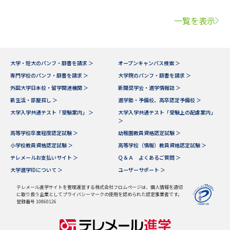
一覧を表示
大学・短大のパンフ・願書を請求 ＞
オープンキャンパス検索 ＞
専門学校のパンフ・願書を請求 ＞
大学院のパンフ・願書を請求 ＞
外国大学日本校・留学関連機関 ＞
新聞奨学会・進学情報誌 ＞
新生活・部屋探し ＞
進学塾・予備校、高卒認定予備校 ＞
大学入学共通テスト「受験案内」 ＞
大学入学共通テスト「受験上の配慮案内」
＞
高等学校卒業程度認定試験 ＞
幼稚園教員資格認定試験 ＞
小学校教員資格認定試験 ＞
高等学校（情報）教員資格認定試験 ＞
テレメールお支払いサイト ＞
Ｑ＆Ａ よくあるご質問 ＞
大学進学IDについて ＞
ユーザーサポート ＞
テレメール進学サイトを管理運営する株式会社フロムページは、個人情報を適切
に取り扱う企業としてプライバシーマークの使用を認められた認定事業者です。
登録番号 10860126