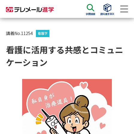
学問検索
資料請求BOX
資料請求
資料検索
講義No.11254
看護学
看護に活用する共感とコミュニ
大学・短大の資料種類から請求
ケーション
大学パンフ
学部・学科パンフ
総合型選抜・学校推薦型選抜 募
大学入学共通テスト利用選抜の
集要項＆願書
募集要項＆願書
過去問題集
大学・短大以外の資料から請求