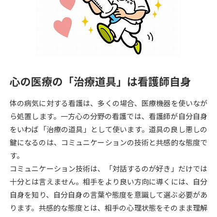
専門学校の資料請求
大学院の資料請求
大学入学共通テスト「受験案
留学・進学関連、塾・予備校
内」の請求
大学入学共通テスト「受験上の
高等学校卒業程度認定試験
配慮案内」の請求
心の医療の「治療道具」は看護師自身
幼稚園教員資格認定試験
小学校教員資格認定試験
体の病気に対する看護は、多くの場合、医療機器を使いなが
高等学校（情報）教員資格認定
試験
ら処置します。一方心の分野の看護では、看護師が自分自身
をいわば「治療の道具」として使います。道具の良し悪しの
鍵になるのは、コミュニケーションの技術と共感的な態度で
大学研究
大学検索
す。
コミュニケーション技術は、「対話するのが好き」だけでは
十分とは言えません。相手をより良い方向に導くには、自分
大学で学べる内容や特徴を調べる
自身を知り、自分自身の言葉や態度を意識して選ぶ必要があ
国際・グローバルに強い大学特
ります。共感的な態度とは、相手の心理状態をそのまま理解
新増設大学・学部・学科特集
集