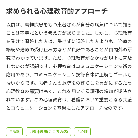
受験準備
資料検索
求められる心理教育的アプローチ
志望校・出願校を調べる
以前は、精神疾患をもつ患者さんが自分の病気について知る
ことは不幸だという考え方がありました。しかし、心理教育
併願校選び
受験スケジュールを立てよう
を受けて退院した人は、受けずに退院した人よりも、治療の
継続や治療の受け止め方などが良好であることが国内外の研
先輩が入学を決めた理由
究でわかっています。ただ、心理教育がなかなか現場に普及
テレメール全国一斉進学調査
しないのが課題です。心理教育はコミュニケーション技術の
応用であり、コミュニケーション技術自体に正解もゴールも
新生活お役立ちガイド
ないからです。患者さんの退院後の暮らしを豊かにするため
心理教育の需要は高く、これを用いる看護師の増加が期待さ
学問発見
学問検索
れています。この心理教育は、看護において重要となる共感
とコミュニケーションを基盤にしたアプローチなのです。
大学で学びたい学問発見
＃看護
＃精神疾患(こころの病)
＃心理