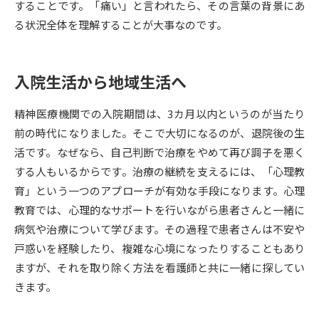
することです。「痛い」と言われたら、その言葉の背景にあ
る状況全体を理解することが大事なのです。
データサイエンス特集
奨学金・特待生制度特集
デジタルパンフレット
進路の３択
入院生活から地域生活へ
新学年スタート号特集ページ
新学年スタート号特集ページ
精神医療機関での入院期間は、3カ月以内というのが当たり
（高3生用）
（高2生用）
前の時代になりました。そこで大切になるのが、退院後の生
SELFBRAND特集ページ
活です。なぜなら、自己判断で治療をやめて再び調子を悪く
する人もいるからです。治療の継続を支えるには、「心理教
オープンキャンパスなどを調べる
育」という一つのアプローチが有効な手段になります。心理
教育では、心理的なサポートを行いながら患者さんと一緒に
オープンキャンパス検索
実施プログラムから探す
病気や治療について学びます。その過程で患者さんは不安や
戸惑いを経験したり、複雑な心境になったりすることもあり
来場型・Web型イベント特集
夢ナビライブ
ますが、それを取り除く方法を看護師と共に一緒に探してい
きます。