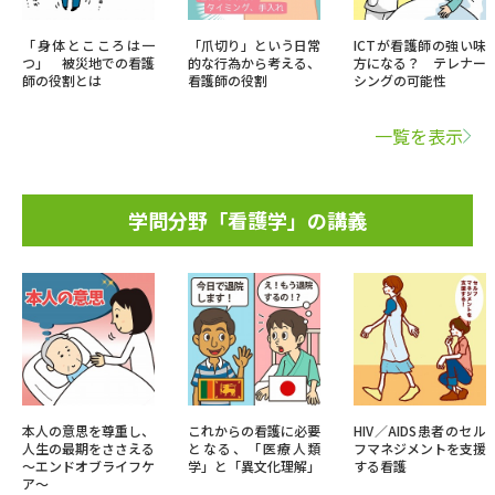
「身体とこころは一
「爪切り」という日常
ICTが看護師の強い味
つ」 被災地での看護
的な行為から考える、
方になる？ テレナー
師の役割とは
看護師の役割
シングの可能性
一覧を表示
学問分野「看護学」の講義
本人の意思を尊重し、
これからの看護に必要
HIV／AIDS患者のセル
人生の最期をささえる
となる、「医療人類
フマネジメントを支援
～エンドオブライフケ
学」と「異文化理解」
する看護
ア～