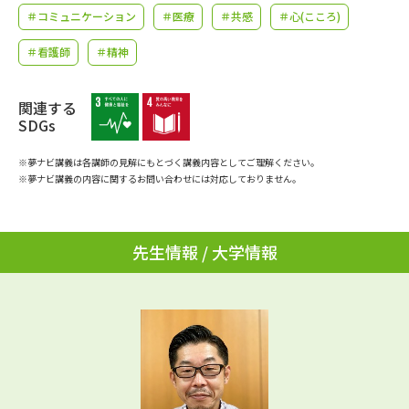
学問のミニ講義「夢ナビ講義」
学問分野解説
＃コミュニケーション
＃医療
＃共感
＃心(こころ)
＃看護師
＃精神
学問の教科書
夢ナビライブ
ユーザーサポート
関連する
SDGs
Ｑ＆Ａ よくあるご質問
大学進学IDについて
※夢ナビ講義は各講師の見解にもとづく講義内容としてご理解ください。
※夢ナビ講義の内容に関するお問い合わせには対応しておりません。
資料の料金の
受付内容・発送状況の確認
お支払いについて
先生情報 / 大学情報
テレメール
個人情報取扱規定
お支払いサイト
テレメール進学カタログ
特定商取引表記
訂正のご案内