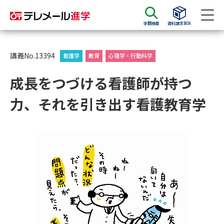
学問検索
資料請求BOX
資料請求
資料検索
講義No.13394
看護学
教育
心理学・行動科学
成長をつづける看護師が持つ
大学・短大の資料種類から請求
力、それを引き出す看護教育学
大学パンフ
学部・学科パンフ
総合型選抜・学校推薦型選抜 募
大学入学共通テスト利用選抜の
集要項＆願書
募集要項＆願書
過去問題集
大学・短大以外の資料から請求