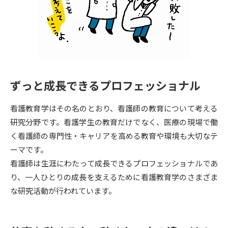
専門学校の資料請求
大学院の資料請求
大学入学共通テスト「受験案
留学・進学関連、塾・予備校
内」の請求
大学入学共通テスト「受験上の
高等学校卒業程度認定試験
配慮案内」の請求
ずっと成長できるプロフェッショナル
幼稚園教員資格認定試験
小学校教員資格認定試験
看護教育学はその名のとおり、看護師の教育について考える
高等学校（情報）教員資格認定
試験
研究分野です。看護学生の教育だけでなく、医療の現場で働
く看護師の専門性・キャリアを高める教育や環境も大切なテ
ーマです。
大学研究
大学検索
看護師は生涯にわたって成長できるプロフェッショナルであ
り、一人ひとりの成長を支えるために看護教育学のさまざま
な研究活動が行われています。
大学で学べる内容や特徴を調べる
国際・グローバルに強い大学特
新増設大学・学部・学科特集
集