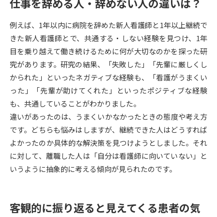
仕事を辞める人・辞めない人の違いは？
データサイエンス特集
奨学金・特待生制度特集
例えば、1年以内に病院を辞めた新人看護師と1年以上継続で
きた新人看護師とで、共通する・しない経験を見つけ、1年
デジタルパンフレット
進路の３択
目を乗り越えて働き続けるために何が大切なのかを探った研
究があります。研究の結果、「失敗した」「先輩に厳しくし
新学年スタート号特集ページ
新学年スタート号特集ページ
かられた」といったネガティブな経験も、「看護がうまくい
（高3生用）
（高2生用）
った」「先輩が助けてくれた」といったポジティブな経験
SELFBRAND特集ページ
も、共通していることがわかりました。
違いがあったのは、うまくいかなかったときの態度や考え方
オープンキャンパスなどを調べる
です。どちらも悩みはしますが、継続できた人はどうすれば
よかったのか具体的な解決策を見つけようとしました。それ
オープンキャンパス検索
実施プログラムから探す
に対して、離職した人は「自分は看護師に向いていない」と
いうように抽象的に考える傾向が見られたのです。
来場型・Web型イベント特集
夢ナビライブ
客観的に振り返ると見えてくる患者の気