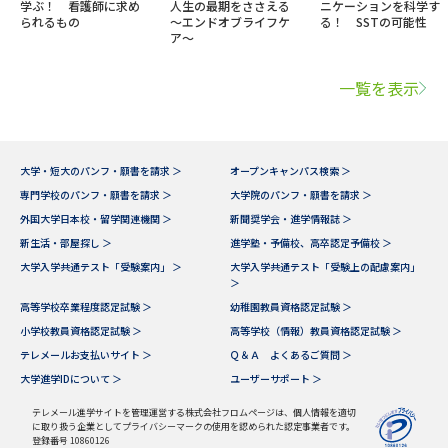
学ぶ！ 看護師に求め
人生の最期をささえる
ニケーションを科学す
られるもの
～エンドオブライフケ
る！ SSTの可能性
ア～
一覧を表示
大学・短大のパンフ・願書を請求 ＞
オープンキャンパス検索 ＞
専門学校のパンフ・願書を請求 ＞
大学院のパンフ・願書を請求 ＞
外国大学日本校・留学関連機関 ＞
新聞奨学会・進学情報誌 ＞
新生活・部屋探し ＞
進学塾・予備校、高卒認定予備校 ＞
大学入学共通テスト「受験案内」 ＞
大学入学共通テスト「受験上の配慮案内」
＞
高等学校卒業程度認定試験 ＞
幼稚園教員資格認定試験 ＞
小学校教員資格認定試験 ＞
高等学校（情報）教員資格認定試験 ＞
テレメールお支払いサイト ＞
Ｑ＆Ａ よくあるご質問 ＞
大学進学IDについて ＞
ユーザーサポート ＞
テレメール進学サイトを管理運営する株式会社フロムページは、個人情報を適切
に取り扱う企業としてプライバシーマークの使用を認められた認定事業者です。
登録番号 10860126