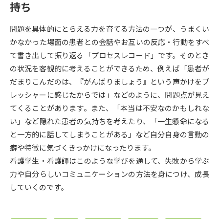
受験準備
資料検索
持ち
問題を具体的にとらえる力を育てる方法の一つが、うまくい
志望校・出願校を調べる
かなかった場面の患者との会話やお互いの反応・行動をすべ
て書き出して振り返る「プロセスレコード」です。そのとき
併願校選び
受験スケジュールを立てよう
の状況を客観的に考えることができるため、例えば「患者が
だまりこんだのは、『がんばりましょう』という声かけをプ
先輩が入学を決めた理由
テレメール全国一斉進学調査
レッシャーに感じたからでは」などのように、問題点が見え
てくることがあります。また、「本当は不安なのかもしれな
新生活お役立ちガイド
い」など隠れた患者の気持ちを考えたり、「一生懸命になる
と一方的に話してしまうことがある」など自分自身の言動の
癖や特徴に気づくきっかけになったります。
学問発見
学問検索
看護学生・看護師はこのような学びを通して、失敗から学ぶ
力や自分らしいコミュニケーションの方法を身につけ、成長
していくのです。
大学で学びたい学問発見