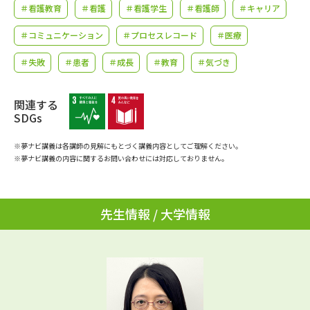
学問のミニ講義「夢ナビ講義」
学問分野解説
＃看護教育
＃看護
＃看護学生
＃看護師
＃キャリア
＃コミュニケーション
＃プロセスレコード
＃医療
学問の教科書
夢ナビライブ
＃失敗
＃患者
＃成長
＃教育
＃気づき
ユーザーサポート
関連する
SDGs
Ｑ＆Ａ よくあるご質問
大学進学IDについて
※夢ナビ講義は各講師の見解にもとづく講義内容としてご理解ください。
資料の料金の
受付内容・発送状況の確認
※夢ナビ講義の内容に関するお問い合わせには対応しておりません。
お支払いについて
テレメール
個人情報取扱規定
お支払いサイト
先生情報 / 大学情報
テレメール進学カタログ
特定商取引表記
訂正のご案内