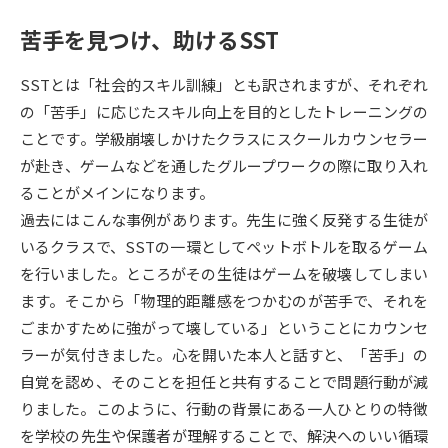
苦手を見つけ、助けるSST
データサイエンス特集
奨学金・特待生制度特集
SSTとは「社会的スキル訓練」とも訳されますが、それぞれ
デジタルパンフレット
進路の３択
の「苦手」に応じたスキル向上を目的としたトレーニングの
ことです。学級崩壊しかけたクラスにスクールカウンセラー
新学年スタート号特集ページ
新学年スタート号特集ページ
（高3生用）
（高2生用）
が赴き、ゲームなどを通したグループワークの際に取り入れ
ることがメインになります。
SELFBRAND特集ページ
過去にはこんな事例があります。先生に強く反発する生徒が
いるクラスで、SSTの一環としてペットボトルを取るゲーム
オープンキャンパスなどを調べる
を行いました。ところがその生徒はゲームを破壊してしまい
ます。そこから「物理的距離感をつかむのが苦手で、それを
オープンキャンパス検索
実施プログラムから探す
ごまかすために強がって壊している」ということにカウンセ
ラーが気付きました。心を開いた本人と話すと、「苦手」の
来場型・Web型イベント特集
夢ナビライブ
自覚を認め、そのことを担任と共有することで問題行動が減
りました。このように、行動の背景にある一人ひとりの特徴
を学校の先生や保護者が理解することで、解決へのいい循環