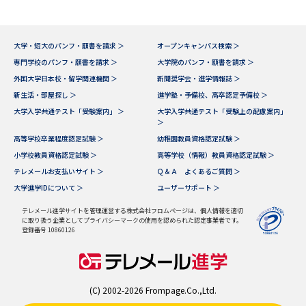
大学・短大のパンフ・願書を請求 ＞
オープンキャンパス検索 ＞
専門学校のパンフ・願書を請求 ＞
大学院のパンフ・願書を請求 ＞
外国大学日本校・留学関連機関 ＞
新聞奨学会・進学情報誌 ＞
新生活・部屋探し ＞
進学塾・予備校、高卒認定予備校 ＞
大学入学共通テスト「受験案内」 ＞
大学入学共通テスト「受験上の配慮案内」
＞
高等学校卒業程度認定試験 ＞
幼稚園教員資格認定試験 ＞
小学校教員資格認定試験 ＞
高等学校（情報）教員資格認定試験 ＞
テレメールお支払いサイト ＞
Ｑ＆Ａ よくあるご質問 ＞
大学進学IDについて ＞
ユーザーサポート ＞
テレメール進学サイトを管理運営する株式会社フロムページは、個人情報を適切
に取り扱う企業としてプライバシーマークの使用を認められた認定事業者です。
登録番号 10860126
(C) 2002-2026 Frompage.Co.,Ltd.