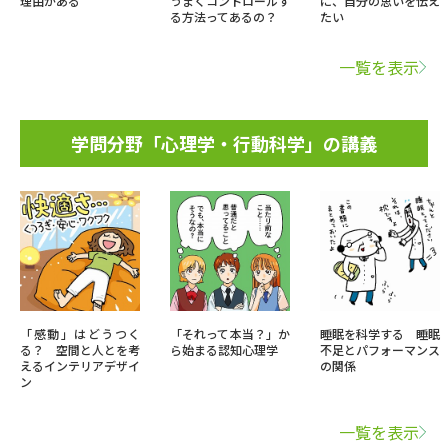
理由がある
うまくコントロールす
に、自分の思いを伝え
る方法ってあるの？
たい
一覧を表示
学問分野「心理学・行動科学」の講義
「感動」はどうつく
「それって本当？」か
睡眠を科学する 睡眠
る？ 空間と人とを考
ら始まる認知心理学
不足とパフォーマンス
えるインテリアデザイ
の関係
ン
一覧を表示