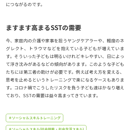
受験準備
資料検索
につながるのです。
志望校・出願校を調べる
ますます高まるSSTの需要
併願校選び
受験スケジュールを立てよう
今、家庭内の介護や家事を担うヤングケアラーや、軽度のネ
グレクト、トラウマなどを抱えている子どもが増えていま
先輩が入学を決めた理由
テレメール全国一斉進学調査
す。そういった子どもは明るいけれどキレやすい、日によっ
て浮き沈みがあるなどの傾向があります。このような子ども
新生活お役立ちガイド
たちには第三者の助けが必要です。例えば考え方を変える、
思考を止めるというトレーニングで楽になるケースもありま
す。コロナ禍でこうしたリスクを負う子ども達はかなり増え
学問発見
学問検索
ており、SSTの需要は益々高まってきています。
大学で学びたい学問発見
＃ソーシャルスキルトレーニング
＃ソーシャルスキル(社会技能・社会生活スキル)