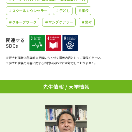
学問のミニ講義「夢ナビ講義」
学問分野解説
＃スクールカウンセラー
＃子ども
＃学校
学問の教科書
夢ナビライブ
＃グループワーク
＃ヤングケアラー
＃思考
ユーザーサポート
関連する
SDGs
Ｑ＆Ａ よくあるご質問
大学進学IDについて
※夢ナビ講義は各講師の見解にもとづく講義内容としてご理解ください。
※夢ナビ講義の内容に関するお問い合わせには対応しておりません。
資料の料金の
受付内容・発送状況の確認
お支払いについて
テレメール
個人情報取扱規定
お支払いサイト
先生情報 / 大学情報
テレメール進学カタログ
特定商取引表記
訂正のご案内