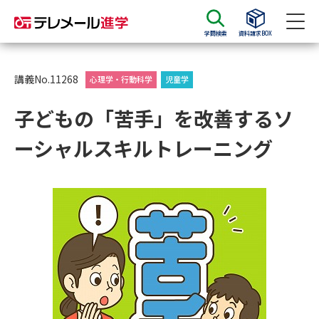
学問検索
資料請求BOX
資料請求
資料検索
講義No.11268
心理学・行動科学
児童学
子どもの「苦手」を改善するソ
大学・短大の資料種類から請求
ーシャルスキルトレーニング
大学パンフ
学部・学科パンフ
総合型選抜・学校推薦型選抜 募
大学入学共通テスト利用選抜の
集要項＆願書
募集要項＆願書
過去問題集
大学・短大以外の資料から請求