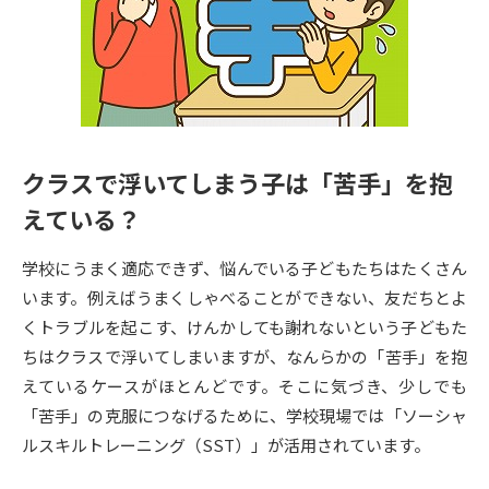
専門学校の資料請求
大学院の資料請求
大学入学共通テスト「受験案
留学・進学関連、塾・予備校
内」の請求
大学入学共通テスト「受験上の
高等学校卒業程度認定試験
配慮案内」の請求
クラスで浮いてしまう子は「苦手」を抱
幼稚園教員資格認定試験
小学校教員資格認定試験
えている？
高等学校（情報）教員資格認定
試験
学校にうまく適応できず、悩んでいる子どもたちはたくさん
います。例えばうまくしゃべることができない、友だちとよ
くトラブルを起こす、けんかしても謝れないという子どもた
大学研究
大学検索
ちはクラスで浮いてしまいますが、なんらかの「苦手」を抱
えているケースがほとんどです。そこに気づき、少しでも
大学で学べる内容や特徴を調べる
「苦手」の克服につなげるために、学校現場では「ソーシャ
ルスキルトレーニング（SST）」が活用されています。
国際・グローバルに強い大学特
新増設大学・学部・学科特集
集