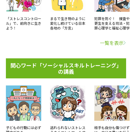
「ストレスコントロー
まるで生き物のように
犯罪を防ぐ！ 捜査や
ル」で、前向きに生き
変化し続けている日本
更生を支える司法・犯
よう！
各地の「方言」
罪心理学と福祉心理学
一覧を表示
関心ワード「ソーシャルスキルトレーニング」
の講義
子どもの行動には必ず
逃れられないストレス
相手も自分も傷つけず