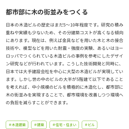
受験準備
資料検索
都市部に木の街並みをつくる
志望校・出願校を調べる
日本の木造ビルの歴史はまだ5～10年程度です。研究の積み
重ねや実績も少ないため、その分建築コストが高くなる傾向
併願校選び
受験スケジュールを立てよう
にあります。現在は、例えば金具などを用いた木と木の接合
技術や、模型などを用いた耐震・強度の実験、あるいはヨー
先輩が入学を決めた理由
テレメール全国一斉進学調査
ロッパでつくられている木造ビルの事例を参考にしたデザイ
ン研究などが行われています。こうした技術開発と同時に、
新生活お役立ちガイド
日本では大手建設会社を中心に大型の木造ビルが実現してい
ます。しかし世の中のビルの大半が5階建て以下であること
を考えれば、中小規模のビルを積極的に木造化し、都市部に
学問発見
学問検索
木の街並みを実現することで、都市環境を改善しつつ環境へ
の負担を減らすことができます。
大学で学びたい学問発見
＃木造建築
＃建築
＃住宅・住まい
＃ビル