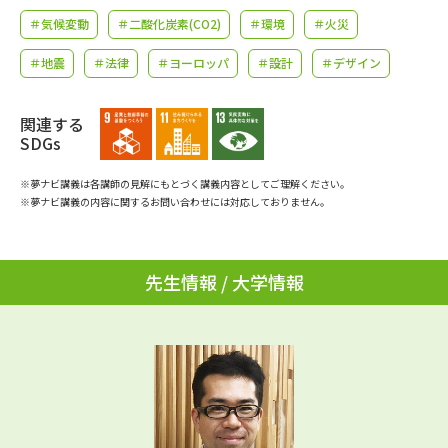
学問のミニ講義「夢ナビ講義」
学問分野解説
＃気候変動
＃二酸化炭素(CO2)
＃環境
＃火災
学問の教科書
夢ナビライブ
＃地震
＃法律
＃ヨーロッパ
＃設計
＃デザイン
ユーザーサポート
関連する
SDGs
Ｑ＆Ａ よくあるご質問
大学進学IDについて
※夢ナビ講義は各講師の見解にもとづく講義内容としてご理解ください。
※夢ナビ講義の内容に関するお問い合わせには対応しておりません。
資料の料金の
受付内容・発送状況の確認
お支払いについて
テレメール
先生情報 / 大学情報
個人情報取扱規定
お支払いサイト
テレメール進学カタログ
特定商取引表記
訂正のご案内