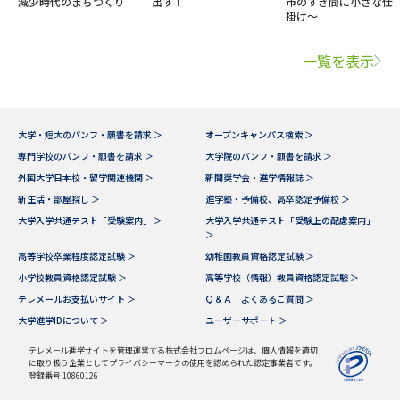
減少時代のまちづくり
出す！
市のすき間に小さな仕
掛け～
一覧を表示
大学・短大のパンフ・願書を請求 ＞
オープンキャンパス検索 ＞
専門学校のパンフ・願書を請求 ＞
大学院のパンフ・願書を請求 ＞
外国大学日本校・留学関連機関 ＞
新聞奨学会・進学情報誌 ＞
新生活・部屋探し ＞
進学塾・予備校、高卒認定予備校 ＞
大学入学共通テスト「受験案内」 ＞
大学入学共通テスト「受験上の配慮案内」
＞
高等学校卒業程度認定試験 ＞
幼稚園教員資格認定試験 ＞
小学校教員資格認定試験 ＞
高等学校（情報）教員資格認定試験 ＞
テレメールお支払いサイト ＞
Ｑ＆Ａ よくあるご質問 ＞
大学進学IDについて ＞
ユーザーサポート ＞
テレメール進学サイトを管理運営する株式会社フロムページは、個人情報を適切
に取り扱う企業としてプライバシーマークの使用を認められた認定事業者です。
登録番号 10860126