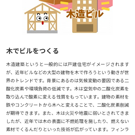
専門学校の資料請求
大学院の資料請求
大学入学共通テスト「受験案
留学・進学関連、塾・予備校
内」の請求
大学入学共通テスト「受験上の
高等学校卒業程度認定試験
配慮案内」の請求
木でビルをつくる
幼稚園教員資格認定試験
小学校教員資格認定試験
木造建築というと一般的には戸建住宅がイメージされます
高等学校（情報）教員資格認定
試験
が、近年ビルなどの大型の建物を木で作ろうという動きが世
界のトレンドです。背景にあるのは気候変動の要因である二
酸化炭素や環境負荷の低減です。木は空気中の二酸化炭素を
大学研究
大学検索
取り込んで酸素に変える性質をもっています。建物の素材を
鉄やコンクリートから木へと変えることで、二酸化炭素削減
が期待できます。また、木は火災や地震に弱いとされてきま
大学で学べる内容や特徴を調べる
したが、近年では木の表面に不燃処理を施したり、燃えない
国際・グローバルに強い大学特
素材でくるんだりといった技術が広がっています。フィンラ
新増設大学・学部・学科特集
集