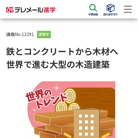
学問検索
資料請求BOX
資料請求
資料検索
講義No.12291
建築学
鉄とコンクリートから木材へ
大学・短大の資料種類から請求
世界で進む大型の木造建築
大学パンフ
学部・学科パンフ
総合型選抜・学校推薦型選抜 募
大学入学共通テスト利用選抜の
集要項＆願書
募集要項＆願書
過去問題集
大学・短大以外の資料から請求