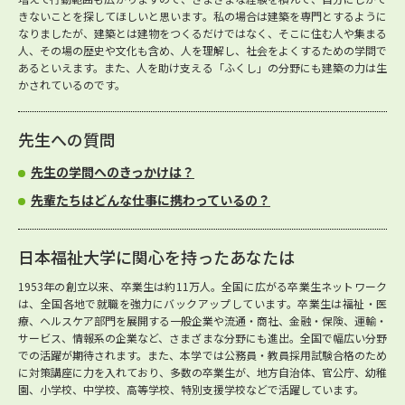
きないことを探してほしいと思います。私の場合は建築を専門とするように
なりましたが、建築とは建物をつくるだけではなく、そこに住む人や集まる
人、その場の歴史や文化も含め、人を理解し、社会をよくするための学問で
あるといえます。また、人を助け支える「ふくし」の分野にも建築の力は生
かされているのです。
先生への質問
先生の学問へのきっかけは？
先輩たちはどんな仕事に携わっているの？
日本福祉大学に関心を持ったあなたは
1953年の創立以来、卒業生は約11万人。全国に広がる卒業生ネットワーク
は、全国各地で就職を強力にバックアップしています。卒業生は福祉・医
療、ヘルスケア部門を展開する一般企業や流通・商社、金融・保険、運輸・
サービス、情報系の企業など、さまざまな分野にも進出。全国で幅広い分野
での活躍が期待されます。また、本学では公務員・教員採用試験合格のため
に対策講座に力を入れており、多数の卒業生が、地方自治体、官公庁、幼稚
園、小学校、中学校、高等学校、特別支援学校などで活躍しています。