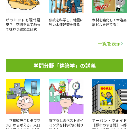
ピラミッドも現代建
伝統を科学し、地震に
木材を強化して木造高
築？ 空間を見て触っ
強い木造建築を造る
層ビルを建てる！
て味わう建築史研究
一覧を表示
学問分野「建築学」の講義
「学校統廃合とタワマ
雪下ろしのベストタイ
アーバン・ヴォイド
ン」から考える、人口
ミングを科学的に割り
【都市のすき間】～都