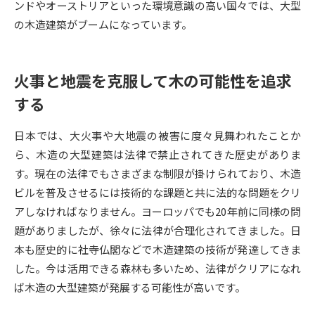
ンドやオーストリアといった環境意識の高い国々では、大型
の木造建築がブームになっています。
データサイエンス特集
奨学金・特待生制度特集
デジタルパンフレット
進路の３択
火事と地震を克服して木の可能性を追求
する
新学年スタート号特集ページ
新学年スタート号特集ページ
（高3生用）
（高2生用）
日本では、大火事や大地震の被害に度々見舞われたことか
SELFBRAND特集ページ
ら、木造の大型建築は法律で禁止されてきた歴史がありま
す。現在の法律でもさまざまな制限が掛けられており、木造
オープンキャンパスなどを調べる
ビルを普及させるには技術的な課題と共に法的な問題をクリ
アしなければなりません。ヨーロッパでも20年前に同様の問
オープンキャンパス検索
実施プログラムから探す
題がありましたが、徐々に法律が合理化されてきました。日
本も歴史的に社寺仏閣などで木造建築の技術が発達してきま
来場型・Web型イベント特集
夢ナビライブ
した。今は活用できる森林も多いため、法律がクリアになれ
ば木造の大型建築が発展する可能性が高いです。