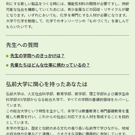
利にする新しい製品をつくる時には、機能性材料の開発が必要ですし、持続
可能な社会を構築していくためには、希少金属などの回収・リサイクルが鍵
となります。いずれにおいても、化学を専門とする人材が必要になります。
大学で化学を勉強して、化学でのオンリーワンの「ものづくり」を楽しんで
もらいたいです。
先生への質問
先生の学問へのきっかけは？
先輩たちはどんな仕事に携わっているの？
弘前大学に関心を持ったあなたは
弘前大学は、人文社会科学部、教育学部、医学部、理工学部および農学生命
科学部の5学部からなる総合大学で、すべての学問の基礎的領域をカバーし
ています。
この総合大学という特性を生かして、本学では教養教育と専門基礎教育を重
視した教育を行い、これからの社会に対応できる人材を育成することを目的
としています。
本学の学生は、歴史と伝統のある文化の香り高い弘前市で学びながら、地域
の自治体や企業などと連携し、さまざまな活動に積極的に参加しています。