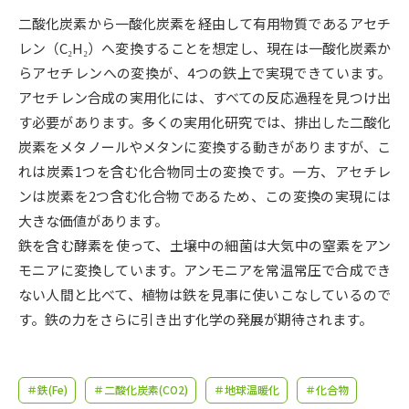
受験準備
資料検索
二酸化炭素から一酸化炭素を経由して有用物質であるアセチ
レン（C₂H₂）へ変換することを想定し、現在は一酸化炭素か
志望校・出願校を調べる
らアセチレンへの変換が、4つの鉄上で実現できています。
アセチレン合成の実用化には、すべての反応過程を見つけ出
併願校選び
受験スケジュールを立てよう
す必要があります。多くの実用化研究では、排出した二酸化
炭素をメタノールやメタンに変換する動きがありますが、こ
先輩が入学を決めた理由
れは炭素1つを含む化合物同士の変換です。一方、アセチレ
テレメール全国一斉進学調査
ンは炭素を2つ含む化合物であるため、この変換の実現には
大きな価値があります。
新生活お役立ちガイド
鉄を含む酵素を使って、土壌中の細菌は大気中の窒素をアン
モニアに変換しています。アンモニアを常温常圧で合成でき
学問発見
学問検索
ない人間と比べて、植物は鉄を見事に使いこなしているので
す。鉄の力をさらに引き出す化学の発展が期待されます。
大学で学びたい学問発見
＃鉄(Fe)
＃二酸化炭素(CO2)
＃地球温暖化
＃化合物