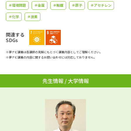
学問のミニ講義「夢ナビ講義」
学問分野解説
＃環境問題
＃金属
＃触媒
＃原子
＃アセチレン
＃化学
＃炭素
学問の教科書
夢ナビライブ
ユーザーサポート
関連する
SDGs
Ｑ＆Ａ よくあるご質問
大学進学IDについて
※夢ナビ講義は各講師の見解にもとづく講義内容としてご理解ください。
※夢ナビ講義の内容に関するお問い合わせには対応しておりません。
資料の料金の
受付内容・発送状況の確認
お支払いについて
先生情報 / 大学情報
テレメール
個人情報取扱規定
お支払いサイト
テレメール進学カタログ
特定商取引表記
訂正のご案内