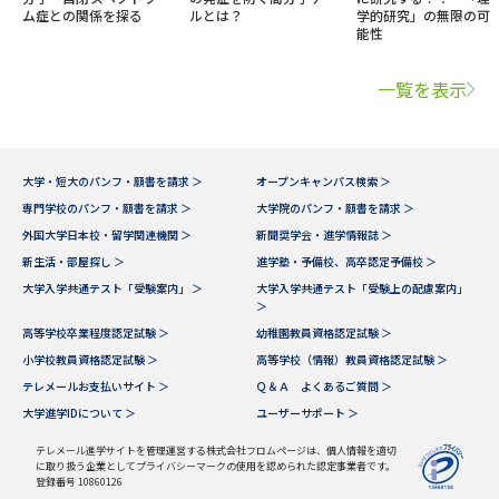
ム症との関係を探る
ルとは？
学的研究」の無限の可
能性
一覧を表示
大学・短大のパンフ・願書を請求 ＞
オープンキャンパス検索 ＞
専門学校のパンフ・願書を請求 ＞
大学院のパンフ・願書を請求 ＞
外国大学日本校・留学関連機関 ＞
新聞奨学会・進学情報誌 ＞
新生活・部屋探し ＞
進学塾・予備校、高卒認定予備校 ＞
大学入学共通テスト「受験案内」 ＞
大学入学共通テスト「受験上の配慮案内」
＞
高等学校卒業程度認定試験 ＞
幼稚園教員資格認定試験 ＞
小学校教員資格認定試験 ＞
高等学校（情報）教員資格認定試験 ＞
テレメールお支払いサイト ＞
Ｑ＆Ａ よくあるご質問 ＞
大学進学IDについて ＞
ユーザーサポート ＞
テレメール進学サイトを管理運営する株式会社フロムページは、個人情報を適切
に取り扱う企業としてプライバシーマークの使用を認められた認定事業者です。
登録番号 10860126