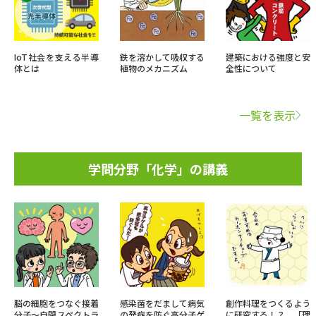
IoT社会を支える半導
鉄を溶かして吸収する
建築における強度と安
体とは
植物のメカニズム
全性について
一覧を表示
学問分野「化学」の講義
脳の細胞をつなぐ接着
感染菌をだまして病気
創作料理をつくるよう
分子～自閉スペクトラ
の発症を防ぐ高分子ゲ
に研究する！？ 「理