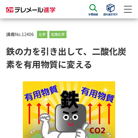
学問検索
資料請求BOX
資料請求
資料検索
講義No.12406
化学
応用化学
鉄の力を引き出して、二酸化炭
大学・短大の資料種類から請求
素を有用物質に変える
大学パンフ
学部・学科パンフ
総合型選抜・学校推薦型選抜 募
大学入学共通テスト利用選抜の
集要項＆願書
募集要項＆願書
過去問題集
大学・短大以外の資料から請求