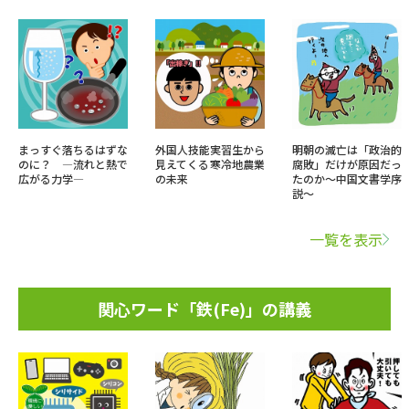
まっすぐ落ちるはずな
外国人技能実習生から
明朝の滅亡は「政治的
のに？ ―流れと熱で
見えてくる寒冷地農業
腐敗」だけが原因だっ
広がる力学―
の未来
たのか～中国文書学序
説～
一覧を表示
関心ワード「鉄(Fe)」の講義