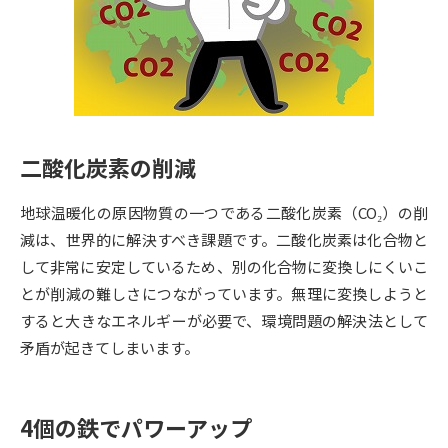
専門学校の資料請求
大学院の資料請求
大学入学共通テスト「受験案
留学・進学関連、塾・予備校
内」の請求
大学入学共通テスト「受験上の
高等学校卒業程度認定試験
配慮案内」の請求
二酸化炭素の削減
幼稚園教員資格認定試験
小学校教員資格認定試験
地球温暖化の原因物質の一つである二酸化炭素（CO₂）の削
高等学校（情報）教員資格認定
試験
減は、世界的に解決すべき課題です。二酸化炭素は化合物と
して非常に安定しているため、別の化合物に変換しにくいこ
とが削減の難しさにつながっています。無理に変換しようと
大学研究
大学検索
すると大きなエネルギーが必要で、環境問題の解決法として
矛盾が起きてしまいます。
大学で学べる内容や特徴を調べる
4個の鉄でパワーアップ
国際・グローバルに強い大学特
新増設大学・学部・学科特集
集