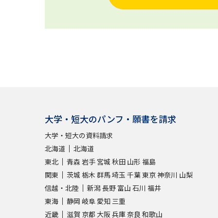
大学・短大のパンフ・願書を請求
大学・短大の資料請求
北海道
北海道
東北
青森
岩手
宮城
秋田
山形
福島
関東
茨城
栃木
群馬
埼玉
千葉
東京
神奈川
山梨
信越・北陸
新潟
長野
富山
石川
福井
東海
静岡
岐阜
愛知
三重
近畿
滋賀
京都
大阪
兵庫
奈良
和歌山