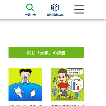
学問検索
資料請求BOX
資料検索
求
同じ「大学」の講義
願書
＆願書
過去問題集
求
留学・進学関連、塾・予備校