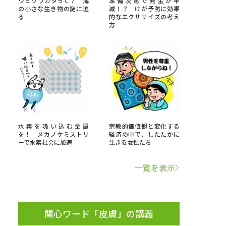
ウミクワガタって？ 海
準備次第で発生が半
の小さな生き物の謎に迫
減！？ けが予防に効果
る
的なエクササイズの考え
」の請求
高等学校卒業程度認定試験
方
格認定試験
大学検索
水素を吸い込む金属
宗教的価値観と変化する
を！ メカノケミストリ
経済の中で、したたかに
べる
ーで水素社会に加速
生きる女性たち
ローバルに強い大学特集
一覧を表示
制度特集
デジタルパンフレット
ジ（高3生用）
関心ワード「皮膚」の講義
）