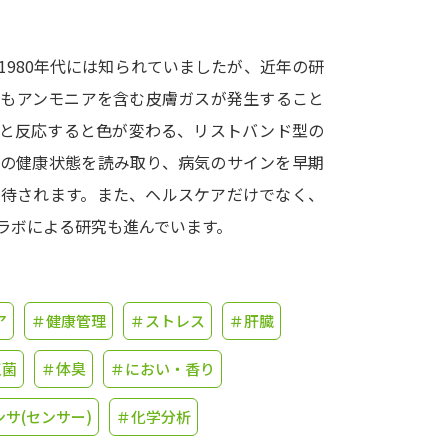
学問発見
980年代には知られていましたが、近年の研
らもアンモニアを含む皮膚ガスが発生すること
大学で学びたい学問発見
アと反応すると色が変わる、リストバンド型の
身の健康状態を読み取り、病気のサインを早期
学問のミニ講義「夢ナビ講義」
学問分
期待されます。また、ヘルスケアだけでなく、
ラボによる研究も進んでいます。
ユーザーサポート
ア
＃健康管理
＃ストレス
＃肝臓
Ｑ＆Ａ よくあるご質問
大学進学IDにつ
資料の料金の
お支払いについて
受付内容
玉菌
＃体臭
＃におい・香り
個人情報取扱規定
特定商取引表記
お
ンサ(センサー)
＃化学分析
受験情報リンク