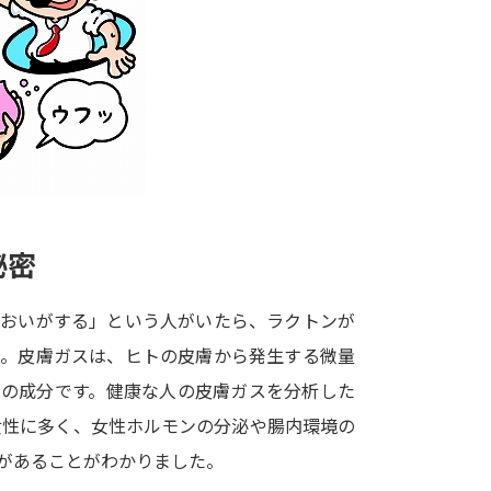
大学入学共通テスト「受験案内」の請求
大学入学共通テスト「受験上の配慮案内
幼稚園教員資格認定試験
小学校教員資
高等学校（情報）教員資格認定試験
大学研究
秘密
大学で学べる内容や特徴を調
においがする」という人がいたら、ラクトンが
ん。皮膚ガスは、ヒトの皮膚から発生する微量
新増設大学・学部・学科特集
国際・グ
いの成分です。健康な人の皮膚ガスを分析した
データサイエンス特集
奨学金・特待生
女性に多く、女性ホルモンの分泌や腸内環境の
進路の３択
新学年スタート号特集ペー
があることがわかりました。
新学年スタート号特集ページ（高2生用