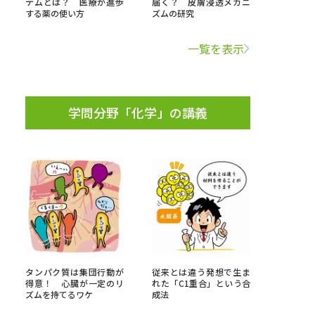
テムとは？ 医療が進歩
届く？ 皮膚浸透メカニ
する薬の使い方
ズムの研究
学問検索
一覧を表示
学問分野「化学」の講義
野解説
学問の教科書
夢ナビライブ
いて
このサイトについて
・発送状況の確認
テレメール
お支払いサイト
タンパク質は集団行動が
従来とは違う発想で生ま
問合せ先
テレメール進学カタログ
訂正のご案内
得意！ 心臓が一定のリ
れた「C1重合」という合
ズムを持てるワケ
成法