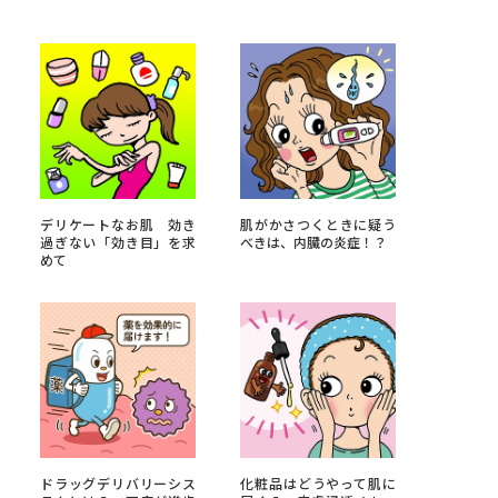
べる
ムから探す
ライブ
デリケートなお肌 効き
肌がかさつくときに疑う
過ぎない「効き目」を求
べきは、内臓の炎症！？
めて
資料検索
う
先輩が入学を決めた理由
役立ちガイド
ドラッグデリバリーシス
化粧品はどうやって肌に