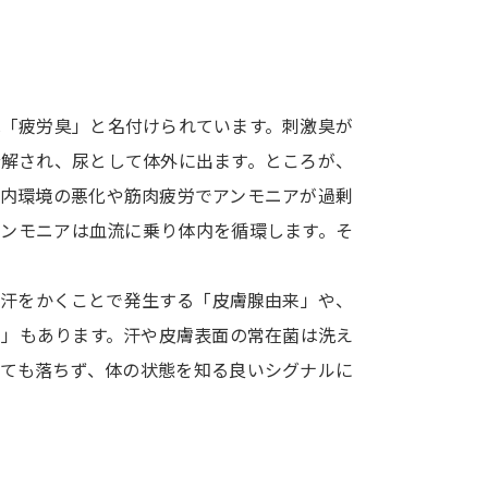
SELFBRAND特集ページ
」
オープンキャンパスなどを調
は「疲労臭」と名付けられています。刺激臭が
オープンキャンパス検索
実施プログラ
分解され、尿として体外に出ます。ところが、
来場型・Web型イベント特集
夢ナビ
腸内環境の悪化や筋肉疲労でアンモニアが過剰
アンモニアは血流に乗り体内を循環します。そ
受験準備
、汗をかくことで発生する「皮膚腺由来」や、
来」もあります。汗や皮膚表面の常在菌は洗え
志望校・出願校を調べる
っても落ちず、体の状態を知る良いシグナルに
併願校選び
受験スケジュールを立てよ
テレメール全国一斉進学調査
新生活お