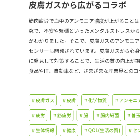
皮膚ガスから広がるコラボ
筋肉疲労で血中のアンモニア濃度が上がることは1
究で、不安や緊張といったメンタルストレスか
がわかりました。そこで、皮膚ガスのアンモニ
センサーも開発されています。皮膚ガスから心
に発見して対策することで、生活の質の向上が
食品やIT、自動車など、さまざまな産業界とのコ
＃皮膚ガス
＃皮膚
＃化学物質
＃アンモニ
＃疲労
＃筋疲労
＃腸
＃腸内細菌
＃善
＃生体情報
＃健康
＃QOL(生活の質)
＃セ