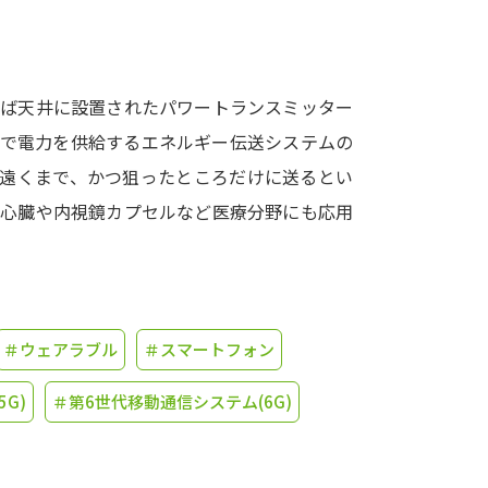
学問発見
えば天井に設置されたパワートランスミッター
大学で学びたい学問発見
スで電力を供給するエネルギー伝送システムの
て遠くまで、かつ狙ったところだけに送るとい
学問のミニ講義「夢ナビ講義」
学問分
工心臓や内視鏡カプセルなど医療分野にも応用
ユーザーサポート
＃ウェアラブル
＃スマートフォン
Ｑ＆Ａ よくあるご質問
大学進学IDにつ
資料の料金の
お支払いについて
受付内容
G)
＃第6世代移動通信システム(6G)
個人情報取扱規定
特定商取引表記
お
受験情報リンク