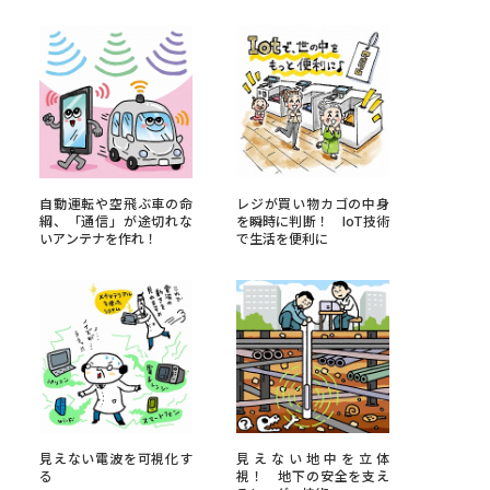
べる
ムから探す
ライブ
自動運転や空飛ぶ車の命
レジが買い物カゴの中身
綱、「通信」が途切れな
を瞬時に判断！ IoT技術
いアンテナを作れ！
で生活を便利に
資料検索
う
先輩が入学を決めた理由
役立ちガイド
見えない電波を可視化す
見えない地中を立体
る
視！ 地下の安全を支え