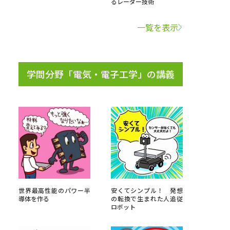
るレーダー技術
学問検索
一覧を表示
学問分野「電気・電子工学」の講義
野解説
学問の教科書
夢ナビライブ
いて
このサイトについて
・発送状況の確認
テレメール
お支払いサイト
世界最高性能のパワー半
安くてシンプル！ 発想
導体を作る
の転換で生まれた人追従
問合せ先
テレメール進学カタログ
訂正のご案内
ロボット