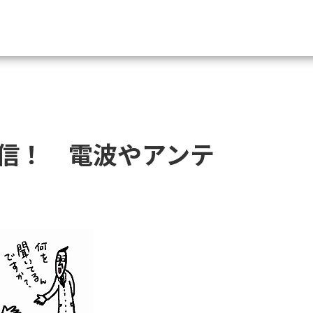
資料請求
大学・短大の資料種類から請
信！ 電波やアンテ
大学パンフ
学部・学科パンフ
総合型選抜・学校推薦型選抜 募集要項＆
大学入学共通テスト利用選抜の募集要項
大学・短大以外の資料から請
専門学校の資料請求
大学院の資料請求