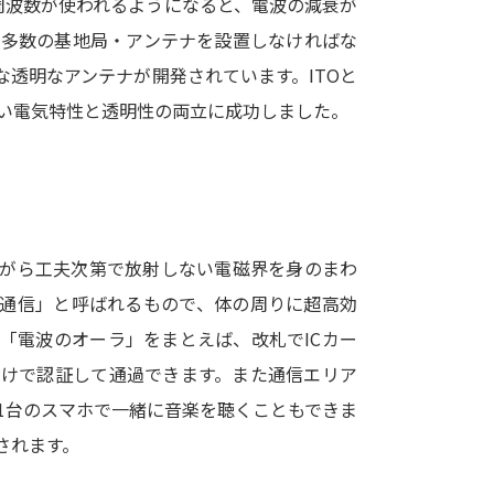
周波数が使われるようになると、電波の減衰が
SELFBRAND特集ページ
も多数の基地局・アンテナを設置しなければな
透明なアンテナが開発されています。ITOと
オープンキャンパスなどを調
い電気特性と透明性の両立に成功しました。
オープンキャンパス検索
実施プログラ
来場型・Web型イベント特集
夢ナビ
ながら工夫次第で放射しない電磁界を身のまわ
受験準備
体通信」と呼ばれるもので、体の周りに超高効
「電波のオーラ」をまとえば、改札でICカー
志望校・出願校を調べる
だけで認証して通過できます。また通信エリア
1台のスマホで一緒に音楽を聴くこともできま
併願校選び
受験スケジュールを立てよ
されます。
テレメール全国一斉進学調査
新生活お