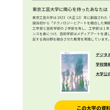
東京工芸大学に関心を持ったあなたは
東京工芸大学は 1923（大正 12）年に創設さ
設当初から「テクノロジーとアートを融合した無
工学部と芸術学部の 2 学部を有し、工学部は 1
ンスを身につけ、芸術学部はメディアアートを通
反する両分野を融合させた教育を実践しています
デジタ
学校情
大学公
この大学の資