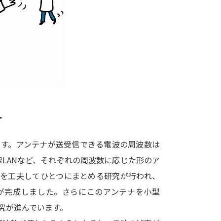
大学入学共通テスト「受験案内」の請求
大学入学共通テスト「受験上の配慮案内
幼稚園教員資格認定試験
小学校教員資
高等学校（情報）教員資格認定試験
大学研究
ナ
大学で学べる内容や特徴を調
ます。アンテナが送受信できる電波の周波数は
線LANなど、それぞれの周波数に応じた形のア
新増設大学・学部・学科特集
国際・グ
形を工夫してひとつにまとめる研究が行われ、
データサイエンス特集
奨学金・特待生
が完成しました。さらにこのアンテナを小型
進路の３択
新学年スタート号特集ペー
究が進んでいます。
新学年スタート号特集ページ（高2生用