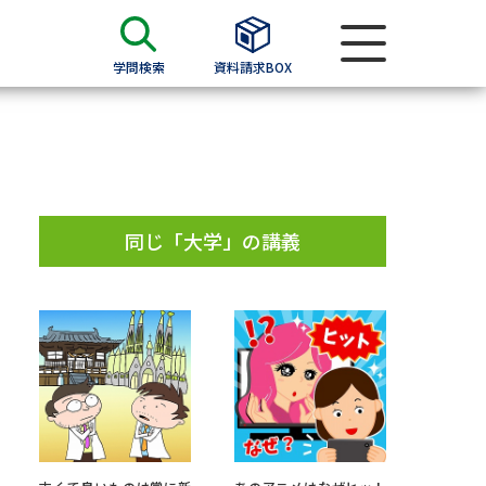
学問検索
資料請求BOX
資料検索
求
同じ「大学」の講義
願書
＆願書
過去問題集
求
留学・進学関連、塾・予備校