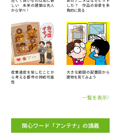
古くて良いものは常に新
あのアニメはなぜヒット
しい 未来の建築は先人
した？ 作品の背景を多
から学べ！
角的に見る
」の請求
高等学校卒業程度認定試験
格認定試験
大学検索
産業遺産を愉しむことか
大きな範囲の配置図から
ら考える都市の持続可能
建物を見てみよう
性
べる
一覧を表示
ローバルに強い大学特集
制度特集
デジタルパンフレット
ジ（高3生用）
関心ワード「アンテナ」の講義
）