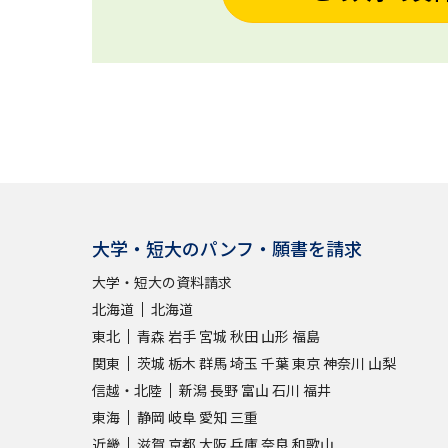
大学・短大のパンフ・願書を請求
大学・短大の資料請求
北海道
北海道
東北
青森
岩手
宮城
秋田
山形
福島
関東
茨城
栃木
群馬
埼玉
千葉
東京
神奈川
山梨
信越・北陸
新潟
長野
富山
石川
福井
東海
静岡
岐阜
愛知
三重
近畿
滋賀
京都
大阪
兵庫
奈良
和歌山