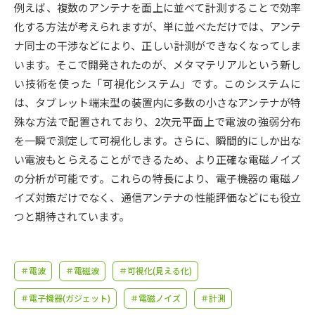
受験準備
資料検索
例えば、複数のアンテナを面上に並べて計測することで効率
化する方法が考えられますが、単に並べただけでは、アンテ
ナ同士の干渉などにより、正しい計測ができなくなってしま
志望校・出願校を調べる
います。そこで開発されたのが、メタマテリアルという新し
い技術を使った「可視化システム」です。このシステムに
併願校選び
受験スケジュールを立てよう
は、タブレット端末型の装置内に多数の小さなアンテナが特
殊な方法で配置されており、2次元平面上で電波の強弱分布
先輩が入学を決めた理由
テレメール全国一斉進学調査
を一瞬で測定して可視化します。さらに、瞬間的にしか出な
い電波もとらえることができるため、より正確な電磁ノイズ
新生活お役立ちガイド
の分析が可能です。これらの特長により、電子機器の電磁ノ
イズ対策だけでなく、通信アンテナの性能評価などにも役立
つと期待されています。
学問発見
学問検索
＃電波
＃電磁波
＃可視化(見える化)
大学で学びたい学問発見
＃電子機器(ガジェット)
＃電磁ノイズ
＃計測