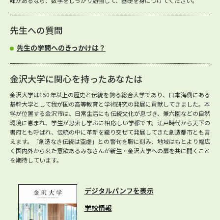
味があるなら、数学をしっかり勉強して、基礎を身につけてください。
先生への質問
先生の学問へのきっかけは？
金沢大学に関心を持ったあなたは
金沢大学は150年以上の歴史と伝統を誇る総合大学であり、日本海側にある
基幹大学として我が国の高等教育と学術研究の発展に貢献してきました。本
学が位置する金沢市は、日常生活にも伝統文化が息づき、兼六園などの自然
環境に恵まれ、学生が思索し学ぶに相応しい学都です。江戸時代から天下の
書府とも呼ばれ、伝統の中に革新を織り交ぜて発展してきた創造都市とも言
えます。「創造なき伝統は空虚」との警句を胸に刻み、地域はもとより幅広
く国内外から来た意欲あるみなさんが新生・金沢大学への扉を共に開くこと
を期待しています。
デジタルパンフを表示
学校情報