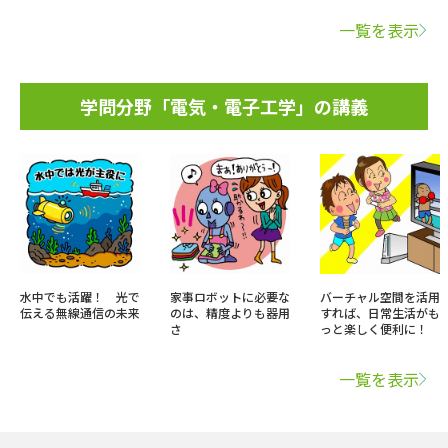
一覧を表示
学問分野「電気・電子工学」の講義
水中でも活躍！ 光で
家事ロボットに必要な
バーチャル空間を活用
伝える無線通信の未来
のは、精度よりも器用
すれば、日常生活がも
さ
っと楽しく便利に！
一覧を表示