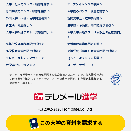
大学・短大のパンフ・願書を請求 ＞
オープンキャンパス検索 ＞
専門学校のパンフ・願書を請求 ＞
大学院のパンフ・願書を請求 ＞
外国大学日本校・留学関連機関 ＞
新聞奨学会・進学情報誌 ＞
新生活・部屋探し ＞
進学塾・予備校、高卒認定予備校 ＞
大学入学共通テスト「受験案内」 ＞
大学入学共通テスト「受験上の配慮案内」
＞
高等学校卒業程度認定試験 ＞
幼稚園教員資格認定試験 ＞
小学校教員資格認定試験 ＞
高等学校（情報）教員資格認定試験 ＞
テレメールお支払いサイト ＞
Ｑ＆Ａ よくあるご質問 ＞
大学進学IDについて ＞
ユーザーサポート ＞
テレメール進学サイトを管理運営する株式会社フロムページは、個人情報を適切
に取り扱う企業としてプライバシーマークの使用を認められた認定事業者です。
登録番号 10860126
(C) 2002-2026 Frompage.Co.,Ltd.
この大学の資料を
請求する