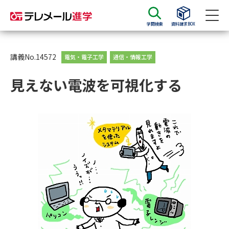
学問検索
資料請求BOX
資料請求
資料検索
講義No.14572
電気・電子工学
通信・情報工学
見えない電波を可視化する
大学・短大の資料種類から請求
大学パンフ
学部・学科パンフ
総合型選抜・学校推薦型選抜 募
大学入学共通テスト利用選抜の
集要項＆願書
募集要項＆願書
過去問題集
大学・短大以外の資料から請求