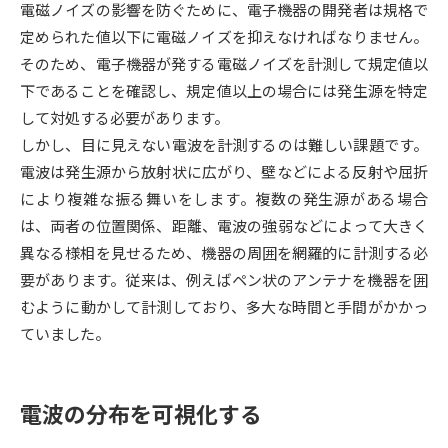
電磁ノイズの影響を防ぐために、電子機器の開発者は規格で
定められた値以下に電磁ノイズを抑えなければなりません。
データサイエンス特集
奨学金・特待生制度特集
そのため、電子機器が発する電磁ノイズを計測して規定値以
下であることを確認し、規定値以上の場合には発生源を特定
デジタルパンフレット
進路の３択
して対処する必要があります。
新学年スタート号特集ページ
新学年スタート号特集ページ
しかし、目に見えない電波を計測するのは難しい課題です。
（高3生用）
（高2生用）
電波は発生源から放射状に広がり、壁などによる反射や屈折
により複雑な振る舞いをします。複数の発生源がある場合
SELFBRAND特集ページ
は、両者の位置関係、距離、電波の強弱などによって大きく
異なる様相を見せるため、機器の周囲を網羅的に計測する必
オープンキャンパスなどを調べる
要があります。従来は、例えばペン状のアンテナを機器を囲
むように動かして計測しており、多大な時間と手間がかかっ
オープンキャンパス検索
実施プログラムから探す
ていました。
来場型・Web型イベント特集
夢ナビライブ
電波の分布を可視化する