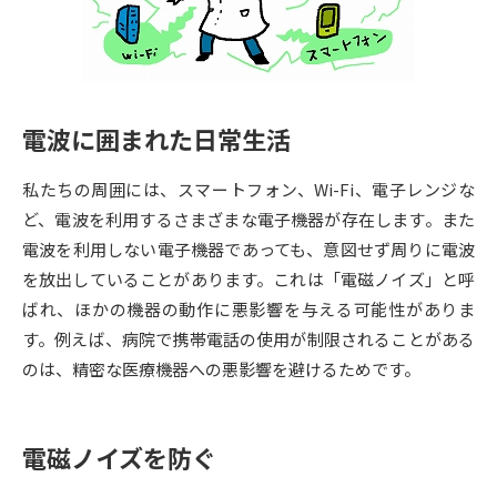
専門学校の資料請求
大学院の資料請求
大学入学共通テスト「受験案
留学・進学関連、塾・予備校
内」の請求
大学入学共通テスト「受験上の
高等学校卒業程度認定試験
電波に囲まれた日常生活
配慮案内」の請求
幼稚園教員資格認定試験
小学校教員資格認定試験
私たちの周囲には、スマートフォン、Wi-Fi、電子レンジな
ど、電波を利用するさまざまな電子機器が存在します。また
高等学校（情報）教員資格認定
電波を利用しない電子機器であっても、意図せず周りに電波
試験
を放出していることがあります。これは「電磁ノイズ」と呼
ばれ、ほかの機器の動作に悪影響を与える可能性がありま
大学研究
大学検索
す。例えば、病院で携帯電話の使用が制限されることがある
のは、精密な医療機器への悪影響を避けるためです。
大学で学べる内容や特徴を調べる
電磁ノイズを防ぐ
国際・グローバルに強い大学特
新増設大学・学部・学科特集
集