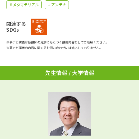
学問のミニ講義「夢ナビ講義」
学問分野解説
＃メタマテリアル
＃アンテナ
学問の教科書
夢ナビライブ
関連する
SDGs
ユーザーサポート
※夢ナビ講義は各講師の見解にもとづく講義内容としてご理解ください。
※夢ナビ講義の内容に関するお問い合わせには対応しておりません。
Ｑ＆Ａ よくあるご質問
大学進学IDについて
資料の料金の
受付内容・発送状況の確認
先生情報 / 大学情報
お支払いについて
テレメール
個人情報取扱規定
お支払いサイト
テレメール進学カタログ
特定商取引表記
訂正のご案内