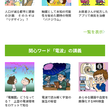
人口が減る都市と建築
触媒として未知の可能
お医者さんが処方した
の計画 そのカギは
性を秘めた期待の物質
アプリで病気を治療
「リデザイン」？
「バナジウム」
一覧を表示
関心ワード「電波」の講義
「電離圏」どうなって
電波で読み解く宇宙の
あらゆる臓器や血管を
る？ 上空の電波環境
誕生の秘密
画像化するMRI検査
をロケットで知る