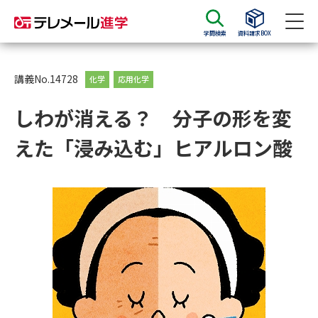
学問検索
資料請求BOX
資料請求
資料検索
講義No.14728
化学
応用化学
しわが消える？ 分子の形を変
大学・短大の資料種類から請求
えた「浸み込む」ヒアルロン酸
大学パンフ
学部・学科パンフ
総合型選抜・学校推薦型選抜 募
大学入学共通テスト利用選抜の
集要項＆願書
募集要項＆願書
過去問題集
大学・短大以外の資料から請求