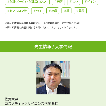
学問のミニ講義「夢ナビ講義」
＃化粧(メーク)・化粧品(コスメ)
＃美容
学問分野解説
＃しわ
＃イオン
＃ヒアルロン酸
＃分子
＃皮膚
＃肌
＃電荷
学問の教科書
夢ナビライブ
※夢ナビ講義は各講師の見解にもとづく講義内容としてご理解ください。
ユーザーサポート
※夢ナビ講義の内容に関するお問い合わせには対応しておりません。
Ｑ＆Ａ よくあるご質問
大学進学IDについて
先生情報 / 大学情報
資料の料金の
受付内容・発送状況の確認
お支払いについて
テレメール
個人情報取扱規定
お支払いサイト
テレメール進学カタログ
特定商取引表記
訂正のご案内
佐賀大学
コスメティックサイエンス学環 教授