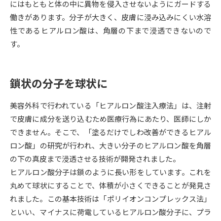
にはもともと体の中に異物を侵入させないようにガードする
働きがあります。分子が大きく、皮膚に浸み込みにくい水溶
データサイエンス特集
奨学金・特待生制度特集
性であるヒアルロン酸は、角層の下まで浸透できないので
す。
デジタルパンフレット
進路の３択
新学年スタート号特集ページ
新学年スタート号特集ページ
（高3生用）
（高2生用）
鎖状の分子を球状に
SELFBRAND特集ページ
美容外科で行われている「ヒアルロン酸注入療法」は、注射
で皮膚に成分を送り込むため医療行為にあたり、医師にしか
オープンキャンパスなどを調べる
できません。そこで、「塗るだけでしわ改善ができるヒアル
ロン酸」の研究が行われ、大きい分子のヒアルロン酸を角層
オープンキャンパス検索
実施プログラムから探す
の下の真皮まで浸透させる技術が開発されました。
ヒアルロン酸分子は鎖のように長い形をしています。これを
来場型・Web型イベント特集
夢ナビライブ
丸めて球状にすることで、体積が小さくできることが発見さ
れました。この基本技術は「ポリイオンコンプレックス法」
といい、マイナスに荷電しているヒアルロン酸分子に、プラ