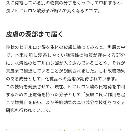
受験準備
資料検索
スに荷電している別の物質の分子をくっつけて中和すると、
長いヒアルロン酸分子が縮んで丸くなるのです。
志望校・出願校を調べる
皮膚の深部まで届く
併願校選び
受験スケジュールを立てよう
粒状のヒアルロン酸を生体の皮膚に塗ってみると、角層の中
先輩が入学を決めた理由
で、本来は肌に浸透しやすい脂溶性の物質が存在する部分
テレメール全国一斉進学調査
に、水溶性のヒアルロン酸が入り込んでいることや、それが
真皮まで到達していることが観察されました。しわ改善効果
新生活お役立ちガイド
のある成分として、化粧品への活用が期待されています。
この技術を発展させて、現在、ヒアルロン酸の負電荷を中和
学問発見
学問検索
するための正電荷を持った分子として「皮膚に良い作用を起
こす物質」を使い、より美肌効果の高い成分や技術をつくる
研究も行われています。
大学で学びたい学問発見