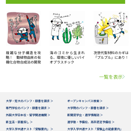
複雑な分子構造を攻
海のゴミから生まれ
次世代型材料のカギは
略！ 動植物由来の有
る、環境に優しいバイ
「プルプル」にあり！
機化合物合成法の開発
オプラスチック
一覧を表示
大学・短大のパンフ・願書を請求 ＞
オープンキャンパス検索 ＞
専門学校のパンフ・願書を請求 ＞
大学院のパンフ・願書を請求 ＞
外国大学日本校・留学関連機関 ＞
新聞奨学会・進学情報誌 ＞
新生活・部屋探し ＞
進学塾・予備校、高卒認定予備校 ＞
大学入学共通テスト「受験案内」 ＞
大学入学共通テスト「受験上の配慮案内」