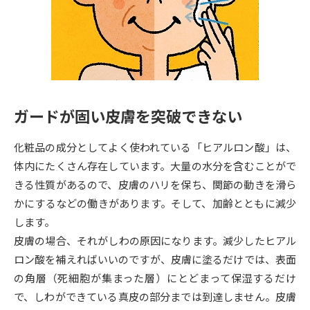
専門学校の資料請求
大学院の資料請求
大学入学共通テスト「受験案
留学・進学関連、塾・予備校
内」の請求
大学入学共通テスト「受験上の
高等学校卒業程度認定試験
配慮案内」の請求
ガードが固い皮膚を突破できない
幼稚園教員資格認定試験
小学校教員資格認定試験
化粧品の成分としてよく使われている「ヒアルロン酸」は、
高等学校（情報）教員資格認定
試験
体内にたくさん存在しています。大量の水分を含むことがで
きる性質があるので、皮膚のハリを保ち、関節の動きを滑ら
かにするなどの働きがあります。そして、加齢とともに減少
大学研究
大学検索
します。
皮膚の場合、それがしわの原因になります。減少したヒアル
ロン酸を補えればいいのですが、皮膚に塗るだけでは、表面
大学で学べる内容や特徴を調べる
の角層（死細胞が集まった層）にとどまって保湿するだけ
国際・グローバルに強い大学特
で、しわができている真皮の部分までは到達しません。皮膚
新増設大学・学部・学科特集
集