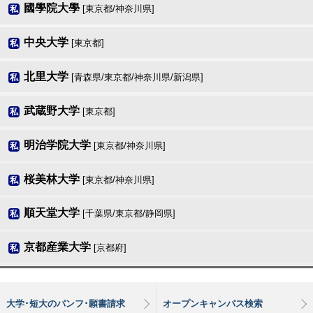
國學院大學
[東京都/神奈川県]
私
中央大学
[東京都]
私
北里大学
[青森県/東京都/神奈川県/新潟県]
私
武蔵野大学
[東京都]
私
明治学院大学
[東京都/神奈川県]
私
桜美林大学
[東京都/神奈川県]
私
順天堂大学
[千葉県/東京都/静岡県]
私
京都産業大学
[京都府]
私
大学･短大のパンフ･願書請求
オープンキャンパス検索