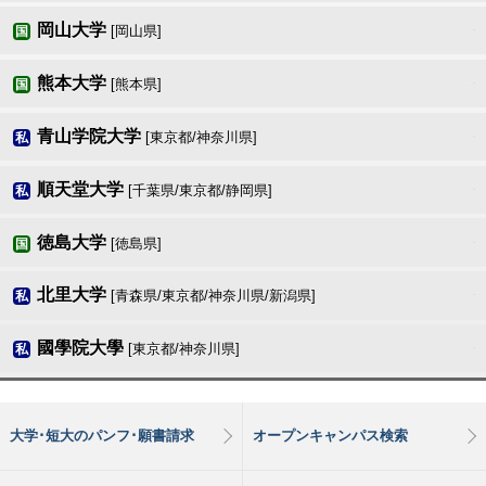
岡山大学
[岡山県]
国
熊本大学
[熊本県]
国
青山学院大学
[東京都/神奈川県]
私
順天堂大学
[千葉県/東京都/静岡県]
私
徳島大学
[徳島県]
国
北里大学
[青森県/東京都/神奈川県/新潟県]
私
國學院大學
[東京都/神奈川県]
私
大学･短大のパンフ･願書請求
オープンキャンパス検索