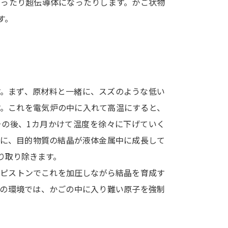
なったり超伝導体になったりします。かご状物
SELFBRAND特集ページ
す。
オープンキャンパスなどを調
オープンキャンパス検索
実施プログラ
来場型・Web型イベント特集
夢ナビ
す。まず、原材料と一緒に、スズのような低い
す。これを電気炉の中に入れて高温にすると、
その後、1カ月かけて温度を徐々に下げていく
受験準備
うに、目的物質の結晶が液体金属中に成長して
り取り除きます。
志望校・出願校を調べる
なピストンでこれを加圧しながら結晶を育成す
圧の環境では、かごの中に入り難い原子を強制
併願校選び
受験スケジュールを立てよ
テレメール全国一斉進学調査
新生活お