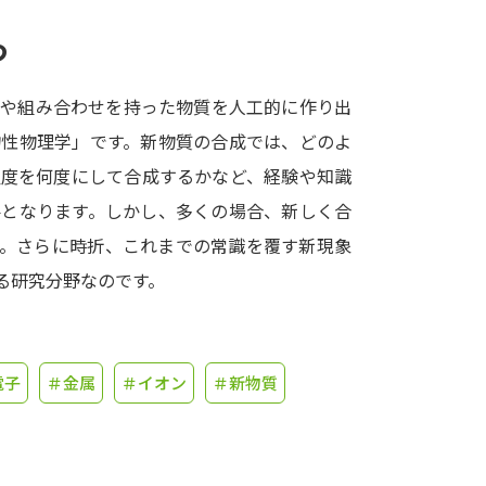
つ
学問発見
方や組み合わせを持った物質を人工的に作り出
大学で学びたい学問発見
物性物理学」です。新物質の合成では、どのよ
温度を何度にして合成するかなど、経験や知識
学問のミニ講義「夢ナビ講義」
学問分
要となります。しかし、多くの場合、新しく合
す。さらに時折、これまでの常識を覆す新現象
る研究分野なのです。
ユーザーサポート
Ｑ＆Ａ よくあるご質問
大学進学IDにつ
電子
＃金属
＃イオン
＃新物質
資料の料金の
お支払いについて
受付内容
個人情報取扱規定
特定商取引表記
お
受験情報リンク