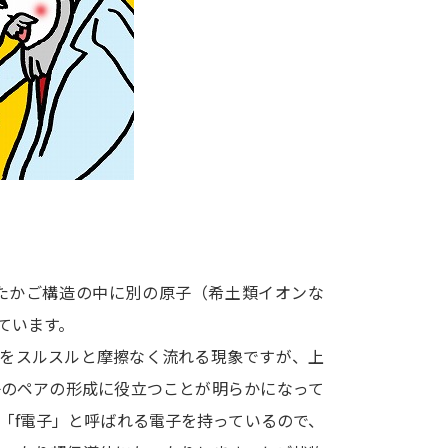
大学入学共通テスト「受験案内」の請求
大学入学共通テスト「受験上の配慮案内
幼稚園教員資格認定試験
小学校教員資
高等学校（情報）教員資格認定試験
大学研究
大学で学べる内容や特徴を調
たかご構造の中に別の原子（希土類イオンな
ています。
新増設大学・学部・学科特集
国際・グ
内をスルスルと摩擦なく流れる現象ですが、上
データサイエンス特集
奨学金・特待生
子のペアの形成に役立つことが明らかになって
進路の３択
新学年スタート号特集ペー
「f電子」と呼ばれる電子を持っているので、
新学年スタート号特集ページ（高2生用