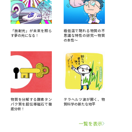
学問検索
「放射光」が未来を照ら
極低温で現れる物質の不
す夢の光になる！
思議な特性の研究〜物質
の本性〜
野解説
学問の教科書
夢ナビライブ
いて
このサイトについて
物質を分解する酵素タン
テラヘルツ波が開く、物
パク質を超伝導磁石で徹
質科学の新たな地平
・発送状況の確認
テレメール
お支払いサイト
底分析！
問合せ先
テレメール進学カタログ
訂正のご案内
一覧を表示