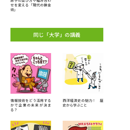
原子の並び方や組み合わ
せを変える「現代の錬金
術」
」の請求
高等学校卒業程度認定試験
格認定試験
同じ「大学」の講義
大学検索
べる
ローバルに強い大学特集
情報技術をどう活用する
西洋経済史の魅力！ 歴
制度特集
デジタルパンフレット
かで企業の未来が決ま
史から学ぶこと
る？
ジ（高3生用）
）