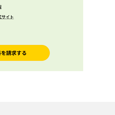
報
式サイト
料を請求する