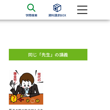
学問検索
資料請求BOX
資料検索
求
同じ「先生」の講義
願書
＆願書
過去問題集
求
留学・進学関連、塾・予備校