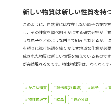
新しい物質は新しい性質を持
このように、自然界には存在しない原子の並び
し、その性質を調べ明らかにする研究分野が「
うな原子をどのような割合で組み合わせるか、
を頼りに試行錯誤を繰りかえす地道な作業が必
成された物質は新しい性質を備えているもので
が突然現れるのです。物性物理学は、わくわくす
＃かご状物質
＃超伝導(超電導)
＃原子
＃
＃物性物理学
＃結晶
＃遠心分離