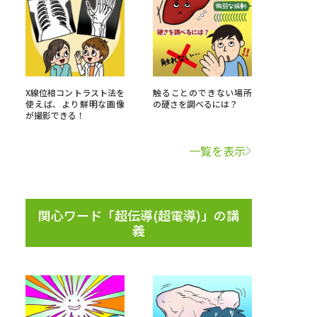
べる
ムから探す
X線位相コントラスト法を
触ることのできない場所
使えば、より鮮明な画像
の硬さを調べるには？
ライブ
が撮影できる！
一覧を表示
資料検索
関心ワード「超伝導(超電導)」の講
義
う
先輩が入学を決めた理由
役立ちガイド