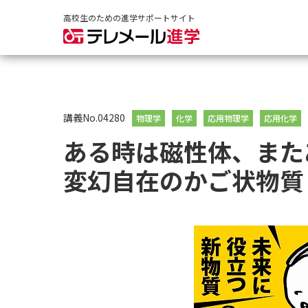
高校生のための進学サポートサイト
講義No.04280
物理学
化学
応用物理学
応用化学
ある時は磁性体、また
変幻自在のかご状物質