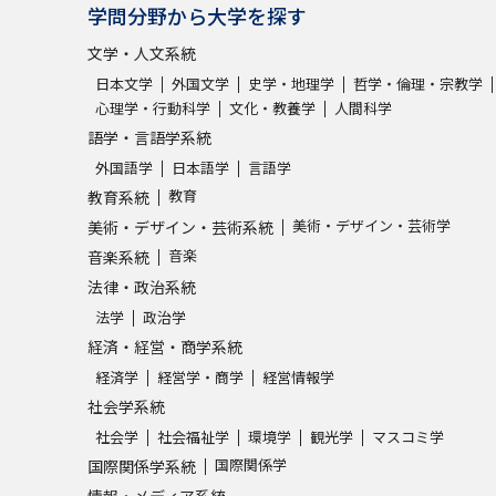
学問分野から大学を探す
文学・人文系統
日本文学
外国文学
史学・地理学
哲学・倫理・宗教学
心理学・行動科学
文化・教養学
人間科学
語学・言語学系統
外国語学
日本語学
言語学
教育
教育系統
美術・デザイン・芸術学
美術・デザイン・芸術系統
音楽
音楽系統
法律・政治系統
法学
政治学
経済・経営・商学系統
経済学
経営学・商学
経営情報学
社会学系統
社会学
社会福祉学
環境学
観光学
マスコミ学
国際関係学
国際関係学系統
情報・メディア系統