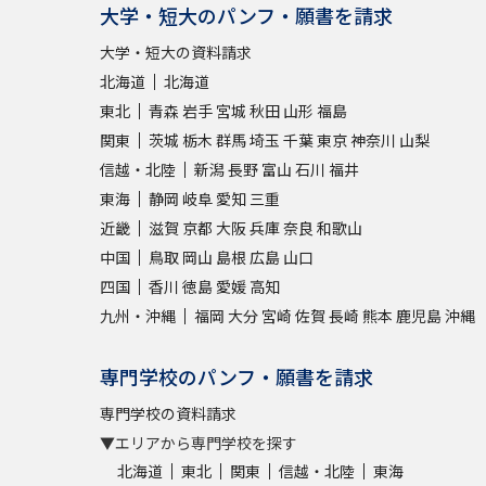
大学・短大のパンフ・願書を請求
大学・短大の資料請求
北海道
北海道
東北
青森
岩手
宮城
秋田
山形
福島
関東
茨城
栃木
群馬
埼玉
千葉
東京
神奈川
山梨
信越・北陸
新潟
長野
富山
石川
福井
東海
静岡
岐阜
愛知
三重
近畿
滋賀
京都
大阪
兵庫
奈良
和歌山
中国
鳥取
岡山
島根
広島
山口
四国
香川
徳島
愛媛
高知
九州・沖縄
福岡
大分
宮崎
佐賀
長崎
熊本
鹿児島
沖縄
専門学校のパンフ・願書を請求
専門学校の資料請求
▼エリアから専門学校を探す
北海道
東北
関東
信越・北陸
東海