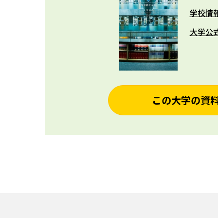
学校情
大学公
この大学の資