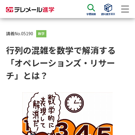
学問検索
資料請求BOX
資料請求
資料検索
講義No.05190
数学
行列の混雑を数学で解消する
大学・短大の資料種類から請求
「オペレーションズ・リサー
大学パンフ
学部・学科パンフ
チ」とは？
総合型選抜・学校推薦型選抜 募
大学入学共通テスト利用選抜の
集要項＆願書
募集要項＆願書
過去問題集
大学・短大以外の資料から請求