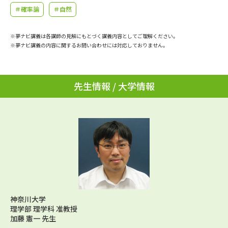
学問のミニ講義「夢ナビ講義」
学問分野解説
＃確率論
＃自然
学問の教科書
夢ナビライブ
※夢ナビ講義は各講師の見解にもとづく講義内容としてご理解ください。
※夢ナビ講義の内容に関するお問い合わせには対応しておりません。
ユーザーサポート
先生情報 / 大学情報
Ｑ＆Ａ よくあるご質問
大学進学IDについて
資料の料金の
受付内容・発送状況の確認
お支払いについて
テレメール
個人情報取扱規定
お支払いサイト
テレメール進学カタログ
特定商取引表記
訂正のご案内
神奈川大学
理学部 理学科 准教授
加藤 憲一 先生