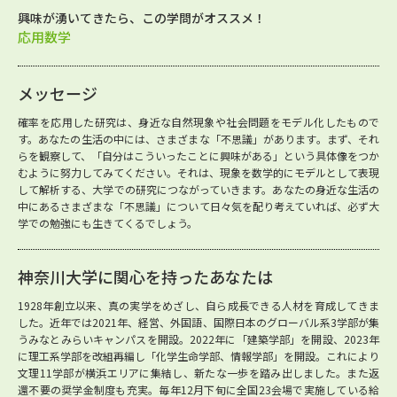
興味が湧いてきたら、この学問がオススメ！
応用数学
メッセージ
確率を応用した研究は、身近な自然現象や社会問題をモデル化したもので
す。あなたの生活の中には、さまざまな「不思議」があります。まず、それ
らを観察して、「自分はこういったことに興味がある」という具体像をつか
むように努力してみてください。それは、現象を数学的にモデルとして表現
して解析する、大学での研究につながっていきます。あなたの身近な生活の
中にあるさまざまな「不思議」について日々気を配り考えていれば、必ず大
学での勉強にも生きてくるでしょう。
神奈川大学に関心を持ったあなたは
1928年創立以来、真の実学をめざし、自ら成長できる人材を育成してきま
した。近年では2021年、経営、外国語、国際日本のグローバル系3学部が集
うみなとみらいキャンパスを開設。2022年に「建築学部」を開設、2023年
に理工系学部を改組再編し「化学生命学部、情報学部」を開設。これにより
文理11学部が横浜エリアに集結し、新たな一歩を踏み出しました。また返
還不要の奨学金制度も充実。毎年12月下旬に全国23会場で実施している給