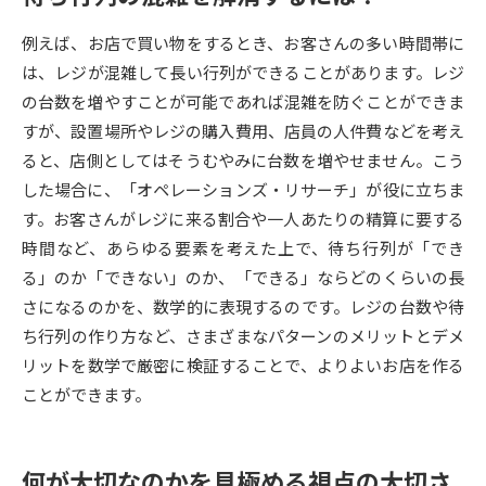
例えば、お店で買い物をするとき、お客さんの多い時間帯に
データサイエンス特集
奨学金・特待生制度特集
は、レジが混雑して長い行列ができることがあります。レジ
の台数を増やすことが可能であれば混雑を防ぐことができま
デジタルパンフレット
進路の３択
すが、設置場所やレジの購入費用、店員の人件費などを考え
新学年スタート号特集ページ
新学年スタート号特集ページ
ると、店側としてはそうむやみに台数を増やせません。こう
（高3生用）
（高2生用）
した場合に、「オペレーションズ・リサーチ」が役に立ちま
す。お客さんがレジに来る割合や一人あたりの精算に要する
SELFBRAND特集ページ
時間など、あらゆる要素を考えた上で、待ち行列が「でき
る」のか「できない」のか、「できる」ならどのくらいの長
オープンキャンパスなどを調べる
さになるのかを、数学的に表現するのです。レジの台数や待
ち行列の作り方など、さまざまなパターンのメリットとデメ
オープンキャンパス検索
実施プログラムから探す
リットを数学で厳密に検証することで、よりよいお店を作る
ことができます。
来場型・Web型イベント特集
夢ナビライブ
何が大切なのかを見極める視点の大切さ