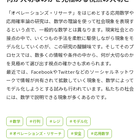
受験準備
資料検索
「オペレーションズ・リサーチ」をはじめとする応用数学や
応用確率論の研究は、数学の理論を使って社会現象を表現す
志望校・出願校を調べる
るという点で、一般的な数学とは異なります。現実社会との
接点の中で、いくつもの手法を柔軟に駆使しながら現象をモ
併願校選び
受験スケジュールを立てよう
デル化していくのが、この研究の醍醐味です。そしてそのプ
ロセスでは、数多くの情報や条件の中から、何が大切なのか
先輩が入学を決めた理由
テレメール全国一斉進学調査
を見極めて選び出す視点の確かさも求められます。
最近では、FacebookやTwitterなどのソーシャルネットワ
新生活お役立ちガイド
ークで情報が共有されて拡散していく現象を、数学によって
モデル化しようとする試みも行われています。私たちの社会
には、数学で説明できる現象が多くあるのです。
学問発見
学問検索
＃数学
＃行列
＃レジ
＃モデル化
大学で学びたい学問発見
＃オペレーションズ・リサーチ
＃安全
＃応用数学