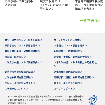
天気予報への数理的手
現実の世界では、「1
学習時の視線や脳活動
法の応用
＋1＝2」になるとは
のデータを手がかりに
限らない？
指導法を考える
一覧を表示
大学・短大のパンフ・願書を請求 ＞
オープンキャンパス検索 ＞
専門学校のパンフ・願書を請求 ＞
大学院のパンフ・願書を請求 ＞
外国大学日本校・留学関連機関 ＞
新聞奨学会・進学情報誌 ＞
新生活・部屋探し ＞
進学塾・予備校、高卒認定予備校 ＞
大学入学共通テスト「受験案内」 ＞
大学入学共通テスト「受験上の配慮案内」
＞
高等学校卒業程度認定試験 ＞
幼稚園教員資格認定試験 ＞
小学校教員資格認定試験 ＞
高等学校（情報）教員資格認定試験 ＞
テレメールお支払いサイト ＞
Ｑ＆Ａ よくあるご質問 ＞
大学進学IDについて ＞
ユーザーサポート ＞
テレメール進学サイトを管理運営する株式会社フロムページは、個人情報を適切
に取り扱う企業としてプライバシーマークの使用を認められた認定事業者です。
登録番号 10860126