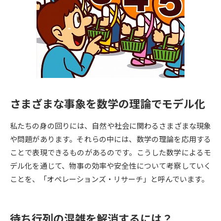
専門学校の資料請求
大学院の資料請求
大学入学共通テスト「受験案
留学・進学関連、塾・予備校
内」の請求
大学入学共通テスト「受験上の
高等学校卒業程度認定試験
配慮案内」の請求
幼稚園教員資格認定試験
小学校教員資格認定試験
さまざまな事象を数学の理論でモデル化
高等学校（情報）教員資格認定
試験
私たちの身の回りには、自然や社会に関わるさまざまな現象
や問題があります。それらの中には、数学の理論を応用する
大学研究
大学検索
ことで表現できるものがあるのです。こうした数学によるモ
デル化を通じて、物事の効率や安全性について考察していく
ことを、「オペレーションズ・リサーチ」と呼んでいます。
大学で学べる内容や特徴を調べる
国際・グローバルに強い大学特
新増設大学・学部・学科特集
待ち行列の混雑を解消するには？
集