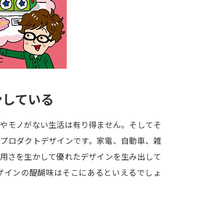
大学入学共通テスト「受験案内」の請求
大学入学共通テスト「受験上の配慮案内
幼稚園教員資格認定試験
小学校教員資
高等学校（情報）教員資格認定試験
ンしている
大学研究
まやモノがない生活は有り得ません。そしてそ
大学で学べる内容や特徴を調
がプロダクトデザインです。家電、自動車、雑
器用さを生かして優れたデザインを生み出して
新増設大学・学部・学科特集
国際・グ
ザインの醍醐味はそこにあるといえるでしょ
データサイエンス特集
奨学金・特待生
進路の３択
新学年スタート号特集ペー
新学年スタート号特集ページ（高2生用