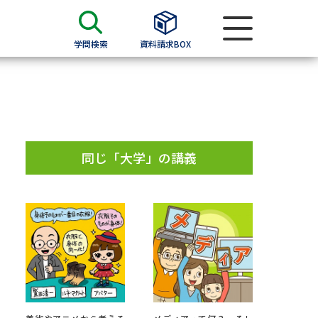
学問検索
資料請求BOX
資料検索
求
同じ「大学」の講義
願書
＆願書
過去問題集
求
留学・進学関連、塾・予備校