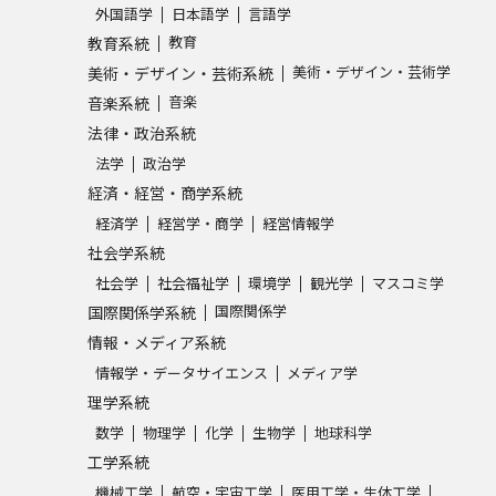
外国語学
日本語学
言語学
教育
教育系統
美術・デザイン・芸術学
美術・デザイン・芸術系統
音楽
音楽系統
法律・政治系統
法学
政治学
経済・経営・商学系統
経済学
経営学・商学
経営情報学
社会学系統
社会学
社会福祉学
環境学
観光学
マスコミ学
国際関係学
国際関係学系統
情報・メディア系統
情報学・データサイエンス
メディア学
理学系統
数学
物理学
化学
生物学
地球科学
工学系統
機械工学
航空・宇宙工学
医用工学・生体工学