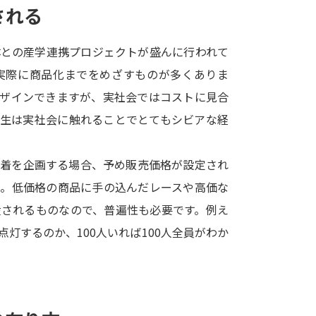
される
SELFBRAND特集ページ
体との産学連携プロジェクトが盛んに行われて
オープンキャンパスなどを調
実際に商品化までをめざすものが多くありま
オープンキャンパス検索
実施プログラ
デザインできますが、実社会ではコストに見合
来場型・Web型イベント特集
夢ナビ
学生は実社会に触れることでとてもシビアな経
下着を企画する場合、予め販売価格が設定され
受験準備
ん。低価格の商品に手の込んだレースや高価な
産されるものなので、普遍性も必要です。例え
志望校・出願校を調べる
灯するのか、100人いれば100人全員がわか
併願校選び
受験スケジュールを立てよ
テレメール全国一斉進学調査
新生活お