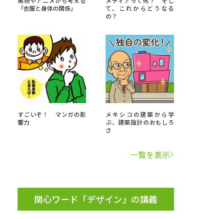
美術やアニメから考える
メディアって何？ そし
「衣服と身体の関係」
て、これからどうなる
の？
」の請求
高等学校卒業程度認定試験
格認定試験
大学検索
すごいぞ！ マンガの影
メキシコの建築から学
響力
ぶ、建築設計のおもしろ
さ
べる
一覧を表示
ローバルに強い大学特集
制度特集
デジタルパンフレット
ジ（高3生用）
関心ワード「デザイン」の講義
）