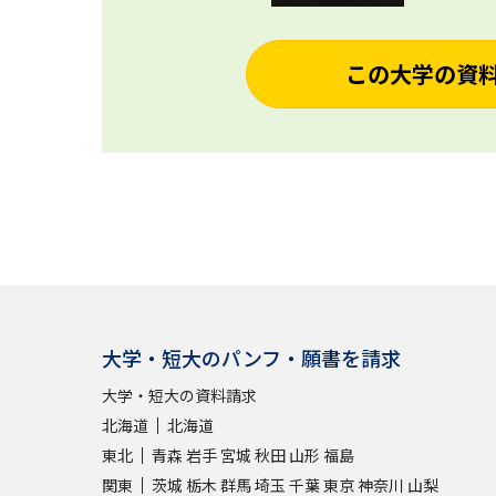
この大学の資
大学・短大のパンフ・願書を請求
大学・短大の資料請求
北海道
北海道
東北
青森
岩手
宮城
秋田
山形
福島
関東
茨城
栃木
群馬
埼玉
千葉
東京
神奈川
山梨