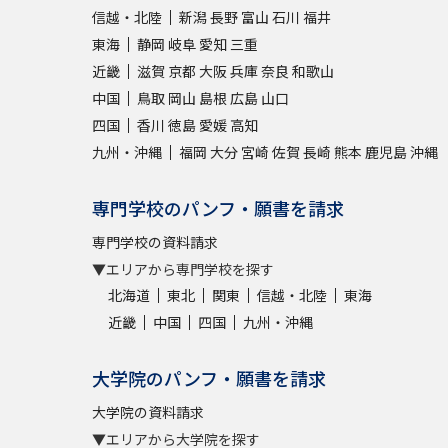
信越・北陸
新潟
長野
富山
石川
福井
東海
静岡
岐阜
愛知
三重
近畿
滋賀
京都
大阪
兵庫
奈良
和歌山
中国
鳥取
岡山
島根
広島
山口
四国
香川
徳島
愛媛
高知
九州・沖縄
福岡
大分
宮崎
佐賀
長崎
熊本
鹿児島
沖縄
専門学校のパンフ・願書を請求
専門学校の資料請求
▼エリアから専門学校を探す
北海道
東北
関東
信越・北陸
東海
近畿
中国
四国
九州・沖縄
大学院のパンフ・願書を請求
大学院の資料請求
▼エリアから大学院を探す