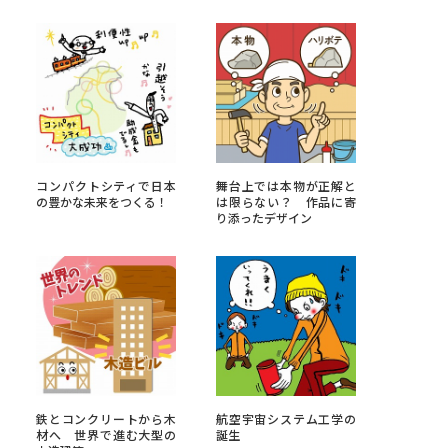
べる
ムから探す
ライブ
コンパクトシティで日本
舞台上では本物が正解と
の豊かな未来をつくる！
は限らない？ 作品に寄
り添ったデザイン
資料検索
う
先輩が入学を決めた理由
役立ちガイド
鉄とコンクリートから木
航空宇宙システム工学の
材へ 世界で進む大型の
誕生