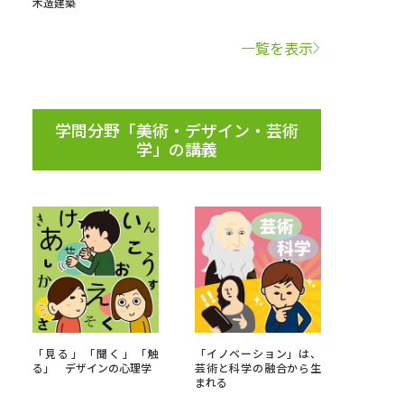
木造建築
学問検索
一覧を表示
学問分野「美術・デザイン・芸術
学」の講義
野解説
学問の教科書
夢ナビライブ
いて
このサイトについて
・発送状況の確認
テレメール
お支払いサイト
「見る」「聞く」「触
「イノベーション」は、
問合せ先
テレメール進学カタログ
訂正のご案内
る」 デザインの心理学
芸術と科学の融合から生
まれる