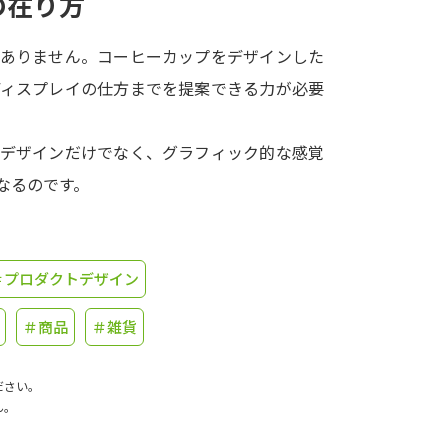
の在り方
学問発見
はありません。コーヒーカップをデザインした
ディスプレイの仕方までを提案できる力が必要
大学で学びたい学問発見
品デザインだけでなく、グラフィック的な感覚
学問のミニ講義「夢ナビ講義」
学問分
なるのです。
ユーザーサポート
＃プロダクトデザイン
＃商品
＃雑貨
Ｑ＆Ａ よくあるご質問
大学進学IDにつ
資料の料金の
お支払いについて
受付内容
ださい。
個人情報取扱規定
特定商取引表記
お
ん。
受験情報リンク