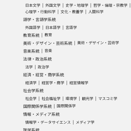
日本文学
外国文学
史学・地理学
哲学・倫理・宗教学
心理学・行動科学
文化・教養学
人間科学
語学・言語学系統
外国語学
日本語学
言語学
教育
教育系統
美術・デザイン・芸術学
美術・デザイン・芸術系統
音楽
音楽系統
法律・政治系統
法学
政治学
経済・経営・商学系統
経済学
経営学・商学
経営情報学
社会学系統
社会学
社会福祉学
環境学
観光学
マスコミ学
国際関係学
国際関係学系統
情報・メディア系統
情報学・データサイエンス
メディア学
理学系統