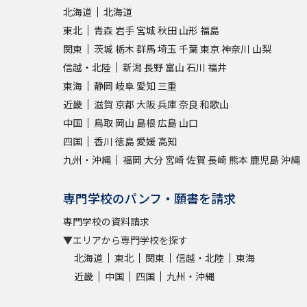
北海道
北海道
東北
青森
岩手
宮城
秋田
山形
福島
関東
茨城
栃木
群馬
埼玉
千葉
東京
神奈川
山梨
信越・北陸
新潟
長野
富山
石川
福井
東海
静岡
岐阜
愛知
三重
近畿
滋賀
京都
大阪
兵庫
奈良
和歌山
中国
鳥取
岡山
島根
広島
山口
四国
香川
徳島
愛媛
高知
九州・沖縄
福岡
大分
宮崎
佐賀
長崎
熊本
鹿児島
沖縄
専門学校のパンフ・願書を請求
専門学校の資料請求
▼エリアから専門学校を探す
北海道
東北
関東
信越・北陸
東海
近畿
中国
四国
九州・沖縄