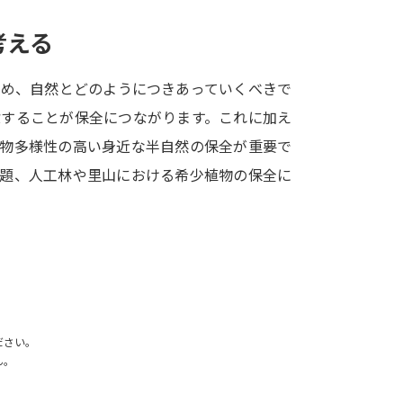
考える
学問発見
ため、自然とどのようにつきあっていくべきで
大学で学びたい学問発見
除することが保全につながります。これに加え
生物多様性の高い身近な半自然の保全が重要で
学問のミニ講義「夢ナビ講義」
学問分
問題、人工林や里山における希少植物の保全に
。
ユーザーサポート
Ｑ＆Ａ よくあるご質問
大学進学IDにつ
資料の料金の
お支払いについて
受付内容
ださい。
個人情報取扱規定
特定商取引表記
お
ん。
受験情報リンク