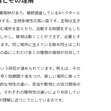
SELFBRAND特集ページ
葉樹林があり、継続調査している4ヘクタール
オープンキャンパスなどを調
が共存する、生物多様性の高い森です。生物は生き
住む場所を変えたり、活動する時間をずらした
オープンキャンパス検索
実施プログラ
。しかし、植物は動くことができず、必要とす
来場型・Web型イベント特集
夢ナビ
います。同じ場所に生えている樹木同士はこれ
綾の森にこれだけ多くの種類の植物が共存して
受験準備
という研究が進められています。例えば、その
が早く短期間で実をつけ、新しい場所に移って
志望校・出願校を調べる
理的な特性の違い、昆虫や動物との協力関係の
ど、それぞれの種特性の違いにより共存してい
併願校選び
受験スケジュールを立てよ
の理解に近づこうとしているのです。
テレメール全国一斉進学調査
新生活お