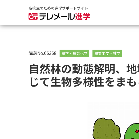
高校生のための進学サポートサイト
講義No.06368
農学・農芸化学
農業工学・林学
自然林の動態解明、地
じて生物多様性をまも