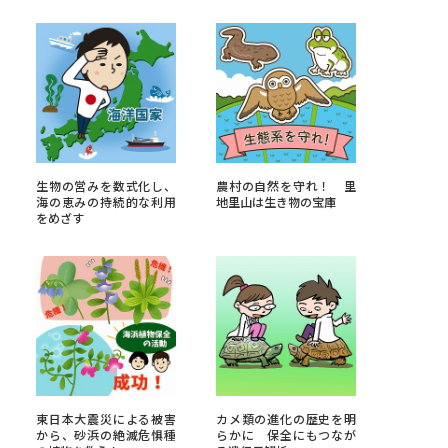
べる
ムから探す
ライブ
生物の営みを数式化し、
農村の自然を守れ！ 里
海の恵みの持続的な利用
地里山は生き物の宝庫
をめざす
資料検索
う
先輩が入学を決めた理由
役立ちガイド
東日本大震災による被害
カメ類の進化の歴史を明
から、砂浜の絶滅危惧種
らかに 保全にもつなが