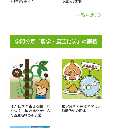
の植物を救え！
る遺伝子解析
学問検索
一覧を表示
学問分野「農学・農芸化学」の講義
野解説
学問の教科書
夢ナビライブ
いて
このサイトについて
・発送状況の確認
テレメール
お支払いサイト
他人任せで生きる困った
化学分析で突きとめる天
やつ？ 種の進化が生ん
然着色料の正体
問合せ先
テレメール進学カタログ
訂正のご案内
だ寄生植物の不思議