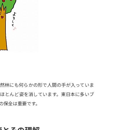
大学入学共通テスト「受験案内」の請求
大学入学共通テスト「受験上の配慮案内
幼稚園教員資格認定試験
小学校教員資
高等学校（情報）教員資格認定試験
大学研究
大学で学べる内容や特徴を調
自然林にも何らかの形で人間の手が入っていま
、ほとんど姿を消しています。東日本に多いブ
新増設大学・学部・学科特集
国際・グ
の保全は重要です。
データサイエンス特集
奨学金・特待生
進路の３択
新学年スタート号特集ペー
新学年スタート号特集ページ（高2生用
森とその理解