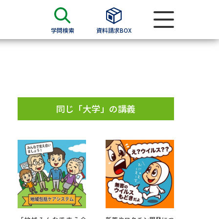
学問検索
資料請求BOX
資料検索
求
同じ「大学」の講義
願書
＆願書
過去問題集
求
留学・進学関連、塾・予備校