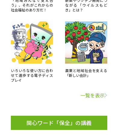
「地域みんなで支え合
新薬やワクチン開発につ
う」、それがこれからの
ながる「ウイルスもど
社会福祉のあり方だ！
き」とは？
」の請求
高等学校卒業程度認定試験
格認定試験
大学検索
いろいろな使い方に合わ
農業と地域社会を支える
せて進歩する電子ディス
「新しい会計」
プレイ
べる
一覧を表示
ローバルに強い大学特集
制度特集
デジタルパンフレット
ジ（高3生用）
関心ワード「保全」の講義
）