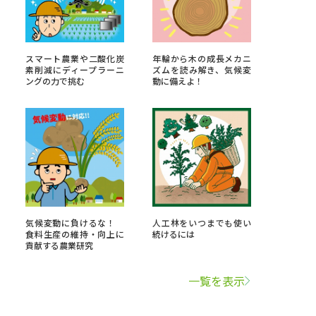
学問検索
スマート農業や二酸化炭
年輪から木の成長メカニ
素削減にディープラーニ
ズムを読み解き、気候変
ングの力で挑む
動に備えよ！
野解説
学問の教科書
夢ナビライブ
気候変動に負けるな！
人工林をいつまでも使い
いて
このサイトについて
食料生産の維持・向上に
続けるには
貢献する農業研究
・発送状況の確認
テレメール
お支払いサイト
一覧を表示
問合せ先
テレメール進学カタログ
訂正のご案内