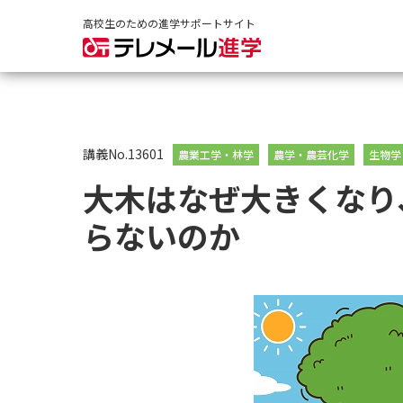
高校生のための進学サポートサイト
講義No.13601
農業工学・林学
農学・農芸化学
生物学
大木はなぜ大きくなり
らないのか