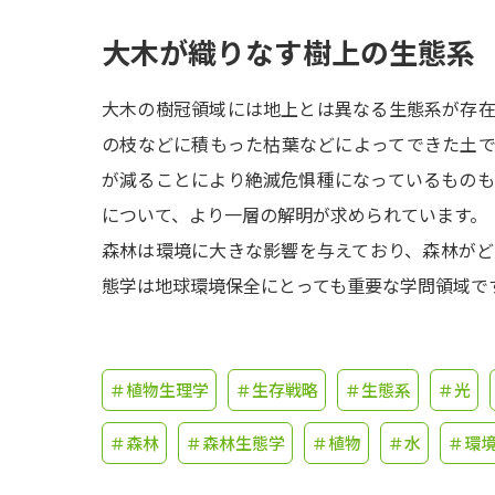
大木が織りなす樹上の生態系
大木の樹冠領域には地上とは異なる生態系が存
の枝などに積もった枯葉などによってできた土
が減ることにより絶滅危惧種になっているもの
について、より一層の解明が求められています。
森林は環境に大きな影響を与えており、森林が
態学は地球環境保全にとっても重要な学問領域で
＃植物生理学
＃生存戦略
＃生態系
＃光
＃森林
＃森林生態学
＃植物
＃水
＃環