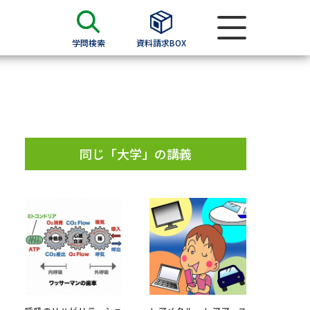
学問検索
資料請求BOX
資料検索
求
同じ「大学」の講義
願書
＆願書
過去問題集
求
留学・進学関連、塾・予備校