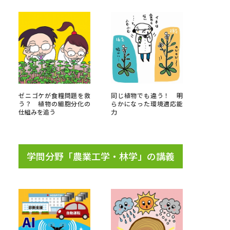
べる
ムから探す
ライブ
ゼニゴケが食糧問題を救
同じ植物でも違う！ 明
う？ 植物の細胞分化の
らかになった環境適応能
仕組みを追う
力
資料検索
学問分野「農業工学・林学」の講義
う
先輩が入学を決めた理由
役立ちガイド