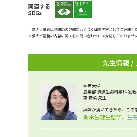
関連する
SDGs
※夢ナビ講義は各講師の見解にもとづく講義内容としてご理解く
※夢ナビ講義の内容に関するお問い合わせには対応しておりませ
先生情報 /
神戸大学
農学部 資源生命科学科 准教
東 若菜 先生
興味が湧いてきたら、この
樹木生理生態学、生