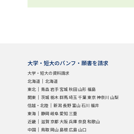
大学・短大のパンフ・願書を請求
大学・短大の資料請求
北海道
北海道
東北
青森
岩手
宮城
秋田
山形
福島
関東
茨城
栃木
群馬
埼玉
千葉
東京
神奈川
山梨
信越・北陸
新潟
長野
富山
石川
福井
東海
静岡
岐阜
愛知
三重
近畿
滋賀
京都
大阪
兵庫
奈良
和歌山
中国
鳥取
岡山
島根
広島
山口