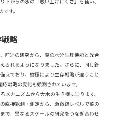
より下からの水の「吸い上げにくさ」を補い、
SELFBRAND特集ページ
のです。
オープンキャンパスなどを調
存戦略
オープンキャンパス検索
実施プログラ
来場型・Web型イベント特集
夢ナビ
か。前述の研究から、葉の水分生理機能と光合
考えられるようになりました。さらに、同じ針
を備えており、樹種により生存戦略が違うこと
受験準備
適応戦略の変化も観測されています。
なるメカニズムから大木の生き様に迫ります。
志望校・出願校を調べる
での直接観測・測定から、顕微鏡レベルで葉の
とまで、異なるスケールの研究をつなぎ合わせ
併願校選び
受験スケジュールを立てよ
テレメール全国一斉進学調査
新生活お