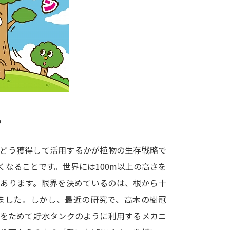
大学入学共通テスト「受験案内」の請求
大学入学共通テスト「受験上の配慮案内
幼稚園教員資格認定試験
小学校教員資
高等学校（情報）教員資格認定試験
大学研究
？
大学で学べる内容や特徴を調
をどう獲得して活用するかが植物の生存戦略で
なることです。世界には100m以上の高さを
新増設大学・学部・学科特集
国際・グ
があります。限界を決めているのは、根から十
データサイエンス特集
奨学金・特待生
ました。しかし、最近の研究で、高木の樹冠
進路の３択
新学年スタート号特集ペー
水をためて貯水タンクのように利用するメカニ
新学年スタート号特集ページ（高2生用