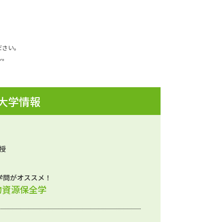
ださい。
ん。
 大学情報
授
学問がオススメ！
物資源保全学