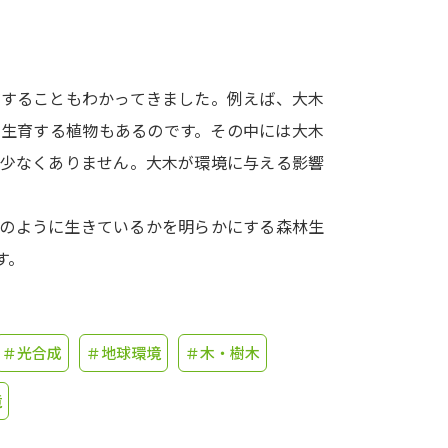
学問発見
在することもわかってきました。例えば、大木
大学で学びたい学問発見
で生育する植物もあるのです。その中には大木
も少なくありません。大木が環境に与える影響
学問のミニ講義「夢ナビ講義」
学問分
どのように生きているかを明らかにする森林生
す。
ユーザーサポート
Ｑ＆Ａ よくあるご質問
大学進学IDにつ
＃光合成
＃地球環境
＃木・樹木
資料の料金の
お支払いについて
受付内容
個人情報取扱規定
特定商取引表記
お
境
受験情報リンク