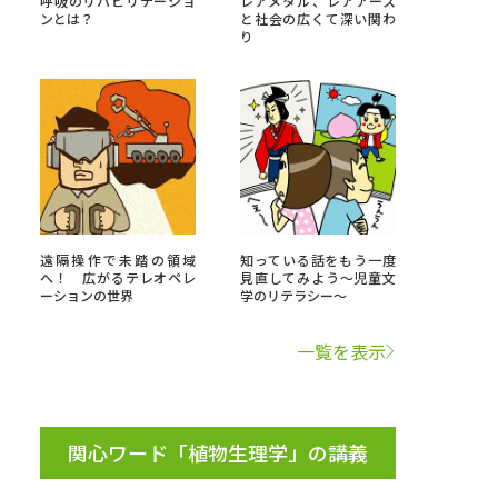
呼吸のリハビリテーショ
レアメタル、レアアース
ンとは？
と社会の広くて深い関わ
り
」の請求
高等学校卒業程度認定試験
格認定試験
大学検索
遠隔操作で未踏の領域
知っている話をもう一度
へ！ 広がるテレオペレ
見直してみよう～児童文
ーションの世界
学のリテラシー～
べる
一覧を表示
ローバルに強い大学特集
制度特集
デジタルパンフレット
ジ（高3生用）
関心ワード「植物生理学」の講義
）