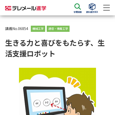
学問検索
資料請求BOX
資料請求
資料検索
講義No.06854
機械工学
通信・情報工学
生きる力と喜びをもたらす、生
大学・短大の資料種類から請求
活支援ロボット
大学パンフ
学部・学科パンフ
総合型選抜・学校推薦型選抜 募
大学入学共通テスト利用選抜の
集要項＆願書
募集要項＆願書
過去問題集
大学・短大以外の資料から請求