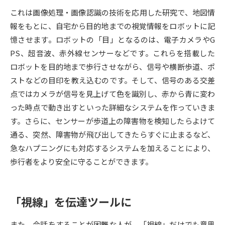
これは画像処理・画像認識の技術を応用した研究で、地図情
データサイエンス特集
奨学金・特待生制度特集
報をもとに、自宅から目的地までの視覚情報をロボットに記
憶させます。ロボットの「目」となるのは、電子カメラやG
デジタルパンフレット
進路の３択
PS、超音波、赤外線センサーなどです。これらを搭載した
ロボットを目的地まで歩行させながら、信号や横断歩道、ポ
新学年スタート号特集ページ
新学年スタート号特集ページ
ストなどの目印を教え込むのです。そして、信号のある交差
（高3生用）
（高2生用）
点ではカメラが信号を見上げて色を識別し、赤から青に変わ
SELFBRAND特集ページ
った時点で動き出すといった詳細なシステムを作っていきま
す。さらに、センサーが歩道上の障害物を検知したらよけて
オープンキャンパスなどを調べる
通る、突然、障害物が飛び出してきたらすぐに止まるなど、
急なハプニングにも対応するシステムを加えることにより、
オープンキャンパス検索
実施プログラムから探す
歩行者をより安全に守ることができます。
来場型・Web型イベント特集
夢ナビライブ
「視線」を伝達ツールに
また、会話をすることが困難な人が、「視線」だけでも意思