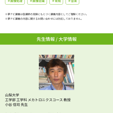
＃画像処理
＃画像認識
＃育成
＃音楽
学問のミニ講義「夢ナビ講義」
学問分野解説
※夢ナビ講義は各講師の見解にもとづく講義内容としてご理解ください。
学問の教科書
夢ナビライブ
※夢ナビ講義の内容に関するお問い合わせには対応しておりません。
ユーザーサポート
先生情報 / 大学情報
Ｑ＆Ａ よくあるご質問
大学進学IDについて
資料の料金の
受付内容・発送状況の確認
お支払いについて
テレメール
個人情報取扱規定
お支払いサイト
テレメール進学カタログ
特定商取引表記
訂正のご案内
山梨大学
工学部 工学科 メカトロニクスコース 教授
小谷 信司 先生