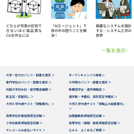
どちらが写真か区別で
「AIエージェント」で
複雑なシステムを設計
きないほど高品質な
世の中の困りごとを解
する―システム工学の
CGを作るには
決！
世界
一覧を表示
大学・短大のパンフ・願書を請求 ＞
オープンキャンパス検索 ＞
専門学校のパンフ・願書を請求 ＞
大学院のパンフ・願書を請求 ＞
外国大学日本校・留学関連機関 ＞
新聞奨学会・進学情報誌 ＞
新生活・部屋探し ＞
進学塾・予備校、高卒認定予備校 ＞
大学入学共通テスト「受験案内」 ＞
大学入学共通テスト「受験上の配慮案内」
＞
高等学校卒業程度認定試験 ＞
幼稚園教員資格認定試験 ＞
小学校教員資格認定試験 ＞
高等学校（情報）教員資格認定試験 ＞
テレメールお支払いサイト ＞
Ｑ＆Ａ よくあるご質問 ＞