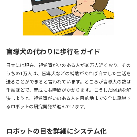
専門学校の資料請求
大学院の資料請求
大学入学共通テスト「受験案
留学・進学関連、塾・予備校
内」の請求
大学入学共通テスト「受験上の
高等学校卒業程度認定試験
配慮案内」の請求
盲導犬の代わりに歩行をガイド
幼稚園教員資格認定試験
小学校教員資格認定試験
日本には現在、視覚障がいのある人が30万人近くおり、その
高等学校（情報）教員資格認定
試験
うちの1万人は、盲導犬などの補助があれば自立した生活を
送ることができると言われています。ところが盲導犬の数は
千頭ほどで、育成にも時間がかかります。こうした問題を解
大学研究
大学検索
決しようと、視覚障がいのある人を目的地まで安全に誘導す
るロボットの研究開発が進んでいます。
大学で学べる内容や特徴を調べる
ロボットの目を詳細にシステム化
国際・グローバルに強い大学特
新増設大学・学部・学科特集
集