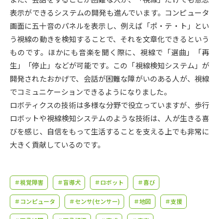
受験準備
資料検索
表示ができるシステムの開発も進んでいます。コンピュータ
画面に五十音のパネルを表示し、例えば「ポ・テ・ト」とい
志望校・出願校を調べる
う視線の動きを検知することで、それを文章化できるという
ものです。ほかにも音楽を聞く際に、視線で「選曲」「再
併願校選び
受験スケジュールを立てよう
生」「停止」などが可能です。この「視線検知システム」が
開発されたおかげで、会話が困難な障がいのある人が、視線
先輩が入学を決めた理由
でコミュニケーションできるようになりました。
テレメール全国一斉進学調査
ロボティクスの技術は多様な分野で役立っていますが、歩行
ロボットや視線検知システムのような技術は、人が生きる喜
新生活お役立ちガイド
びを感じ、自信をもって生活することを支える上でも非常に
大きく貢献しているのです。
学問発見
学問検索
＃視覚障害
＃盲導犬
＃ロボット
＃喜び
大学で学びたい学問発見
＃コンピュータ
＃センサ(センサー)
＃地図
＃支援