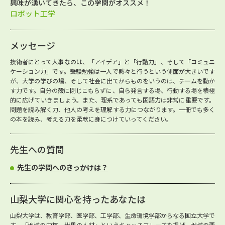
興味が湧いてきたら、この学問がオススメ！
ロボット工学
メッセージ
技術者にとって大事なのは、「アイデア」と「行動力」、そして「コミュニ
ケーション力」です。受験勉強は一人で黙々と行うという側面が大きいです
が、大学の学びの場、そして社会に出てからものをいうのは、チームを動か
す力です。自分の殻に閉じこもらずに、自ら発言する場、行動する場を積極
的に広げていきましょう。また、理系であっても国語力は非常に重要です。
問題を読み解く力、他人の考えを理解する力につながります。一冊でも多く
の本を読み、考える力を柔軟に身につけていってください。
先生への質問
先生の学問へのきっかけは？
山梨大学に関心を持ったあなたは
山梨大学は、教育学部、医学部、工学部、生命環境学部からなる国立大学で
す。「地域の中核、世界の人材」というキャッチフレーズを掲げ、地域の要