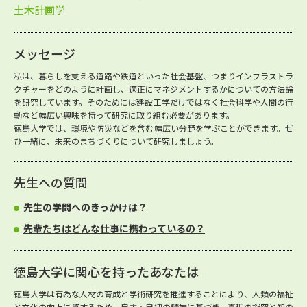
土木計画学
メッセージ
私は、暮らしを支える道路や鉄道といった社会基盤、つまりインフラストラ
クチャーをどのように計画し、適正にマネジメントするかについての方法論
を研究しています。そのためには建設工学だけではなく社会科学や人間の行
動など幅広い興味を持って研究に取り組む必要があります。
徳島大学では、環境や防災などを含む幅広い分野を学ぶことができます。ぜ
ひ一緒に、未来のまちづくりについて研究しましょう。
先生への質問
先生の学問へのきっかけは？
先輩たちはどんな仕事に携わっているの？
徳島大学に関心を持ったあなたは
徳島大学は有為な人材の育成と学術研究を推進することにより、人類の福祉
と文化の向上に資するため、自主・自律の精神に基づき、真理の探究と知の