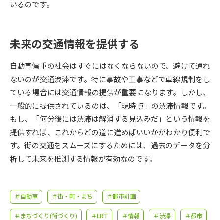
受験準備
資料検索
いるのです。
志望校・出願校を調べる
未来の交通情報を提供する
併願校選び
受験スケジュールを立てよう
自動車偏重の社会はすぐにはなくならないので、避けて通れ
ないのが交通渋滞です。特に事故や工事などで車線規制をし
先輩が入学を決めた理由
ている場合には交通情報の提供が重要になります。しかし、
テレメール全国一斉進学調査
一般的に提供されているのは、「現時点」の渋滞情報です。
もし、「何分後には渋滞は解消する見込みだ」という情報を
新生活お役立ちガイド
提供すれば、これからどの道に進めばいいかがわかり便利で
す。街の交通をスムーズにするためには、過去のデータを分
学問発見
学問検索
析して未来を推測する情報が有効なのです。
大学で学びたい学問発見
＃自動車
＃街・町・まち
＃都市計画
＃まちづくり(街づくり)
＃LRT
＃情報
＃渋滞
＃都市