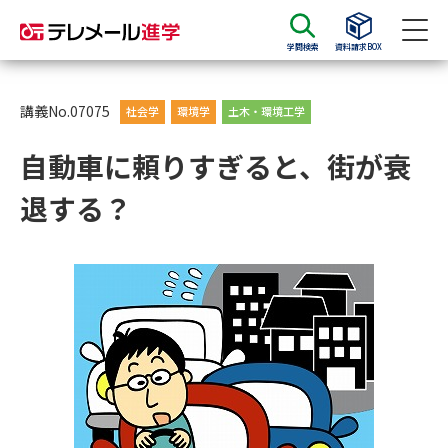
学問検索
資料請求BOX
資料請求
資料検索
講義No.07075
社会学
環境学
土木・環境工学
自動車に頼りすぎると、街が衰
大学・短大の資料種類から請求
退する？
大学パンフ
学部・学科パンフ
総合型選抜・学校推薦型選抜 募
大学入学共通テスト利用選抜の
集要項＆願書
募集要項＆願書
過去問題集
大学・短大以外の資料から請求