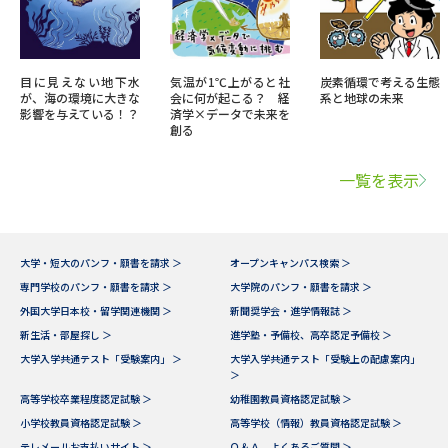
目に見えない地下水
気温が1℃上がると社
炭素循環で考える生態
が、海の環境に大きな
会に何が起こる？ 経
系と地球の未来
影響を与えている！？
済学×データで未来を
創る
一覧を表示
大学・短大のパンフ・願書を請求 ＞
オープンキャンパス検索 ＞
専門学校のパンフ・願書を請求 ＞
大学院のパンフ・願書を請求 ＞
外国大学日本校・留学関連機関 ＞
新聞奨学会・進学情報誌 ＞
新生活・部屋探し ＞
進学塾・予備校、高卒認定予備校 ＞
大学入学共通テスト「受験案内」 ＞
大学入学共通テスト「受験上の配慮案内」
＞
高等学校卒業程度認定試験 ＞
幼稚園教員資格認定試験 ＞
小学校教員資格認定試験 ＞
高等学校（情報）教員資格認定試験 ＞
テレメールお支払いサイト ＞
Ｑ＆Ａ よくあるご質問 ＞