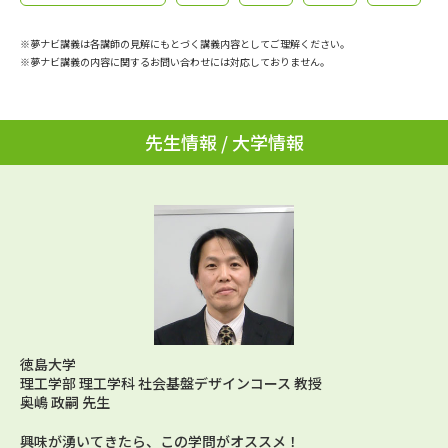
学問のミニ講義「夢ナビ講義」
学問分野解説
※夢ナビ講義は各講師の見解にもとづく講義内容としてご理解ください。
学問の教科書
夢ナビライブ
※夢ナビ講義の内容に関するお問い合わせには対応しておりません。
ユーザーサポート
先生情報 / 大学情報
Ｑ＆Ａ よくあるご質問
大学進学IDについて
資料の料金の
受付内容・発送状況の確認
お支払いについて
テレメール
個人情報取扱規定
お支払いサイト
テレメール進学カタログ
特定商取引表記
訂正のご案内
徳島大学
理工学部 理工学科 社会基盤デザインコース 教授
奥嶋 政嗣 先生
興味が湧いてきたら、この学問がオススメ！