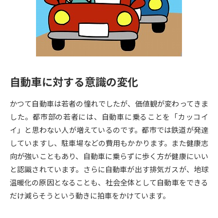
専門学校の資料請求
大学院の資料請求
大学入学共通テスト「受験案
留学・進学関連、塾・予備校
内」の請求
大学入学共通テスト「受験上の
高等学校卒業程度認定試験
配慮案内」の請求
自動車に対する意識の変化
幼稚園教員資格認定試験
小学校教員資格認定試験
かつて自動車は若者の憧れでしたが、価値観が変わってきま
高等学校（情報）教員資格認定
試験
した。都市部の若者には、自動車に乗ることを「カッコイ
イ」と思わない人が増えているのです。都市では鉄道が発達
していますし、駐車場などの費用もかかります。また健康志
大学研究
大学検索
向が強いこともあり、自動車に乗らずに歩く方が健康にいい
と認識されています。さらに自動車が出す排気ガスが、地球
温暖化の原因となることも、社会全体として自動車をできる
大学で学べる内容や特徴を調べる
だけ減らそうという動きに拍車をかけています。
国際・グローバルに強い大学特
新増設大学・学部・学科特集
集