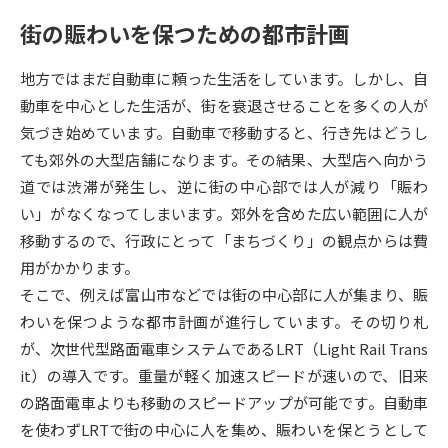
街の賑わいを保つための都市計画
データサイエンス特集
奨学金・特待生制度特集
地方ではまだ自動車に頼った生活をしています。しかし、自
デジタルパンフレット
進路の３択
動車を中心とした生活が、街を衰退させることを多くの人が
気づき始めています。自動車で移動すると、行き先はどうし
新学年スタート号特集ページ
新学年スタート号特集ページ
ても郊外の大型店舗になります。その結果、大型店へ向かう
（高3生用）
（高2生用）
道では渋滞が発生し、逆に街の中心部では人が減り「賑わ
SELFBRAND特集ページ
い」がなくなってしまいます。郊外を含めた広い範囲に人が
移動するので、行政にとって「まちづくり」の観点からは費
オープンキャンパスなどを調べる
用がかかります。
そこで、例えば富山市などでは街の中心部に人が集まり、賑
オープンキャンパス検索
実施プログラムから探す
わいを保つような都市計画が進行しています。その切り札
が、次世代型路面電車システムであるLRT（Light Rail Trans
来場型・Web型イベント特集
夢ナビライブ
it）の導入です。重量が軽く加速スピードが速いので、旧来
の路面電車よりも移動のスピードアップが可能です。自動車
を使わずLRTで街の中心に人を集め、賑わいを保とうとして