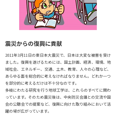
専門学校の資料請求
大学院の資料請求
大学入学共通テスト「受験案
留学・進学関連、塾・予備校
内」の請求
大学入学共通テスト「受験上の
高等学校卒業程度認定試験
配慮案内」の請求
震災からの復興に貢献
幼稚園教員資格認定試験
小学校教員資格認定試験
2011年3月11日の東日本大震災で、日本は大変な被害を受け
高等学校（情報）教員資格認定
試験
ました。復興を遂げるためには、国土計画、経済、環境、地
域社会、エネルギー、交通、土木、教育、人々の心理など、
あらゆる面を総合的に考えなければなりません。どれか一つ
大学研究
大学検索
を部分的に考えるだけは不十分なのです。
多岐にわたる研究を行う地球工学は、これらのすべてに関わ
っています。そのため震災後は、中央防災会議との交流や国
大学で学べる内容や特徴を調べる
会の公聴会での提案など、復興に向けた取り組みにおいて活
国際・グローバルに強い大学特
躍の場が広がっています。
新増設大学・学部・学科特集
集