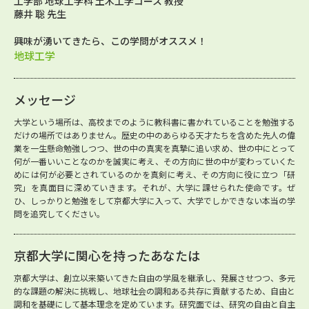
工学部 地球工学科 土木工学コース 教授
藤井 聡 先生
興味が湧いてきたら、この学問がオススメ！
地球工学
メッセージ
大学という場所は、高校までのように教科書に書かれていることを勉強する
だけの場所ではありません。歴史の中のあらゆる天才たちを含めた先人の偉
業を一生懸命勉強しつつ、世の中の真実を真摯に追い求め、世の中にとって
何が一番いいことなのかを誠実に考え、その方向に世の中が変わっていくた
めには何が必要とされているのかを真剣に考え、その方向に役に立つ「研
究」を真面目に深めていきます。それが、大学に課せられた使命です。ぜ
ひ、しっかりと勉強をして京都大学に入って、大学でしかできない本当の学
問を追究してください。
京都大学に関心を持ったあなたは
京都大学は、創立以来築いてきた自由の学風を継承し、発展させつつ、多元
的な課題の解決に挑戦し、地球社会の調和ある共存に貢献するため、自由と
調和を基礎にして基本理念を定めています。研究面では、研究の自由と自主