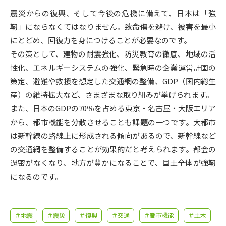
受験準備
資料検索
震災からの復興、そして今後の危機に備えて、日本は「強
靭」にならなくてはなりません。致命傷を避け、被害を最小
志望校・出願校を調べる
にとどめ、回復力を身につけることが必要なのです。
その策として、建物の耐震強化、防災教育の徹底、地域の活
併願校選び
受験スケジュールを立てよう
性化、エネルギーシステムの強化、緊急時の企業運営計画の
策定、避難や救援を想定した交通網の整備、GDP（国内総生
先輩が入学を決めた理由
産）の維持拡大など、さまざまな取り組みが挙げられます。
テレメール全国一斉進学調査
また、日本のGDPの70％を占める東京・名古屋・大阪エリア
から、都市機能を分散させることも課題の一つです。大都市
新生活お役立ちガイド
は新幹線の路線上に形成される傾向があるので、新幹線など
の交通網を整備することが効果的だと考えられます。都会の
学問発見
学問検索
過密がなくなり、地方が豊かになることで、国土全体が強靭
になるのです。
大学で学びたい学問発見
＃地震
＃震災
＃復興
＃交通
＃都市機能
＃土木