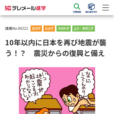
学問検索
資料請求BOX
資料請求
資料検索
講義No.04222
経済学
社会学
地球科学
土木・環境工学
10年以内に日本を再び地震が襲
大学・短大の資料種類から請求
う！？ 震災からの復興と備え
大学パンフ
学部・学科パンフ
総合型選抜・学校推薦型選抜 募
大学入学共通テスト利用選抜の
集要項＆願書
募集要項＆願書
過去問題集
大学・短大以外の資料から請求