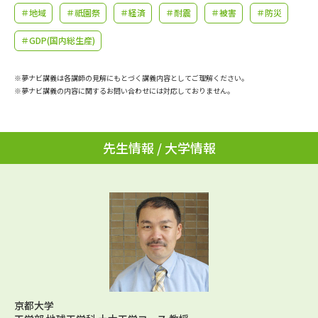
学問のミニ講義「夢ナビ講義」
学問分野解説
＃地域
＃祇園祭
＃経済
＃耐震
＃被害
＃防災
＃GDP(国内総生産)
学問の教科書
夢ナビライブ
※夢ナビ講義は各講師の見解にもとづく講義内容としてご理解ください。
ユーザーサポート
※夢ナビ講義の内容に関するお問い合わせには対応しておりません。
Ｑ＆Ａ よくあるご質問
大学進学IDについて
先生情報 / 大学情報
資料の料金の
受付内容・発送状況の確認
お支払いについて
テレメール
個人情報取扱規定
お支払いサイト
テレメール進学カタログ
特定商取引表記
訂正のご案内
京都大学