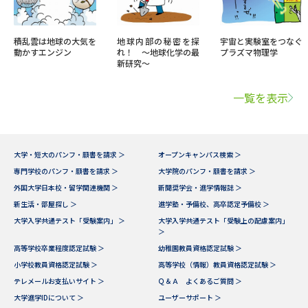
積乱雲は地球の大気を
地球内部の秘密を探
宇宙と実験室をつなぐ
動かすエンジン
れ！ ～地球化学の最
プラズマ物理学
新研究～
一覧を表示
大学・短大のパンフ・願書を請求 ＞
オープンキャンパス検索 ＞
専門学校のパンフ・願書を請求 ＞
大学院のパンフ・願書を請求 ＞
外国大学日本校・留学関連機関 ＞
新聞奨学会・進学情報誌 ＞
新生活・部屋探し ＞
進学塾・予備校、高卒認定予備校 ＞
大学入学共通テスト「受験案内」 ＞
大学入学共通テスト「受験上の配慮案内」
＞
高等学校卒業程度認定試験 ＞
幼稚園教員資格認定試験 ＞
小学校教員資格認定試験 ＞
高等学校（情報）教員資格認定試験 ＞
テレメールお支払いサイト ＞
Ｑ＆Ａ よくあるご質問 ＞
大学進学IDについて ＞
ユーザーサポート ＞