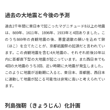
データサイエンス特集
奨学金・特待生制度特集
過去の大地震と今後の予測
デジタルパンフレット
進路の３択
過去2千年間に東日本で起こったマグニチュード8以上の地震
は、869年、1611年、1896年、1933年と4回ありました。こ
新学年スタート号特集ページ
新学年スタート号特集ページ
のうち869年の貞観地震の後、悪霊退散の願いを込めて鉾
（高3生用）
（高2生用）
（ほこ）を立てたことが、京都祇園祭の起源だと言われてい
SELFBRAND特集ページ
ます。この貞観地震を含む4大地震の、それぞれ前後10年以
内に首都直下型の大地震が起こっています。また西日本でも
オープンキャンパスなどを調べる
4回の大地震のうち3回、近い時期に大地震が発生しました。
このように地震が活動期に入ると、東日本、首都圏、西日本
オープンキャンパス検索
実施プログラムから探す
に連動して地震が起こる可能性は非常に高いと考えられてい
ます。
来場型・Web型イベント特集
夢ナビライブ
列島強靭（きょうじん）化計画