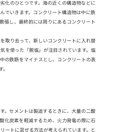
も劣化のひとつです。海の近くの構造物などに
SELFBRAND特集ページ
込んでいきます。コンクリート構造物は中に鉄
は膨張し、最終的には周りにあるコンクリート
オープンキャンパスなどを調
オープンキャンパス検索
実施プログラ
分を取り去って、新しいコンクリートに入れ替
来場型・Web型イベント特集
夢ナビ
電気を使った「脱塩」が注目されています。塩
、中の鉄筋をマイナスとし、コンクリートの表
す。
受験準備
志望校・出願校を調べる
併願校選び
受験スケジュールを立てよ
ます。セメントは製造するときに、大量の二酸
二酸化炭素を軽減するため、火力発電の際に石
テレメール全国一斉進学調査
新生活お
クリートに混ぜる方法が考えられています。と