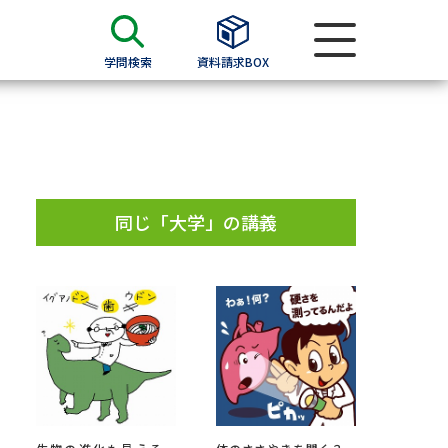
学問検索
資料請求BOX
資料検索
求
同じ「大学」の講義
願書
＆願書
過去問題集
求
留学・進学関連、塾・予備校