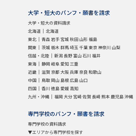
大学・短大のパンフ・願書を請求
大学・短大の資料請求
北海道
北海道
東北
青森
岩手
宮城
秋田
山形
福島
関東
茨城
栃木
群馬
埼玉
千葉
東京
神奈川
山梨
信越・北陸
新潟
長野
富山
石川
福井
東海
静岡
岐阜
愛知
三重
近畿
滋賀
京都
大阪
兵庫
奈良
和歌山
中国
鳥取
岡山
島根
広島
山口
四国
香川
徳島
愛媛
高知
九州・沖縄
福岡
大分
宮崎
佐賀
長崎
熊本
鹿児島
沖縄
専門学校のパンフ・願書を請求
専門学校の資料請求
▼エリアから専門学校を探す