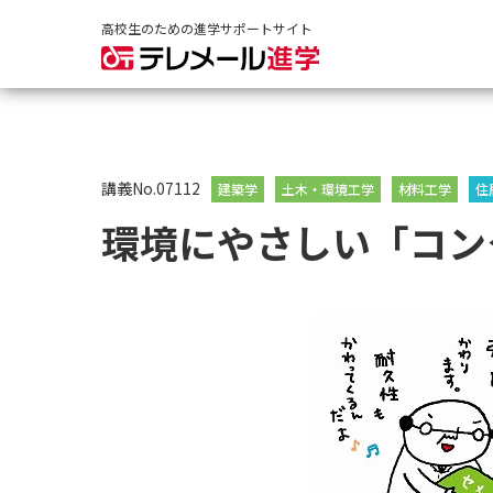
高校生のための進学サポートサイト
講義No.07112
建築学
土木・環境工学
材料工学
住
環境にやさしい「コン