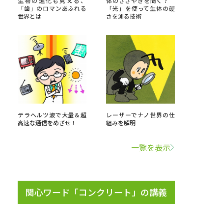
生物の進化も見える、
体のささやきを聞く？
「歯」のロマンあふれる
「光」を使って生体の硬
世界とは
さを測る技術
」の請求
高等学校卒業程度認定試験
格認定試験
大学検索
テラヘルツ波で大量＆超
レーザーでナノ世界の仕
高速な通信をめざせ！
組みを解明
べる
一覧を表示
ローバルに強い大学特集
制度特集
デジタルパンフレット
関心ワード「コンクリート」の講義
ジ（高3生用）
）