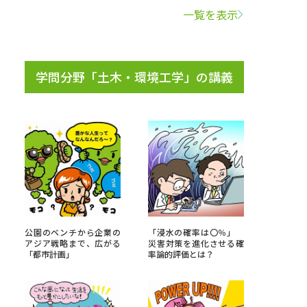
一覧を表示
学問検索
学問分野「土木・環境工学」の講義
野解説
学問の教科書
夢ナビライブ
いて
このサイトについて
公園のベンチから企業の
「浸水の確率は〇％」
アジア戦略まで、広がる
災害対策を進化させる確
・発送状況の確認
テレメール
お支払いサイト
「都市計画」
率論的評価とは？
問合せ先
テレメール進学カタログ
訂正のご案内