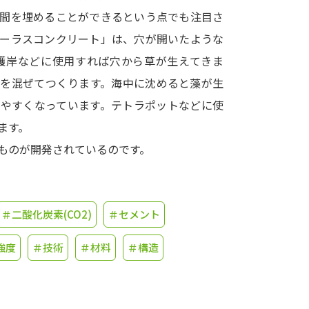
き間を埋めることができるという点でも注目さ
学問発見
ポーラスコンクリート」は、穴が開いたような
護岸などに使用すれば穴から草が生えてきま
酸を混ぜてつくります。海中に沈めると藻が生
大学で学びたい学問発見
しやすくなっています。テトラポットなどに使
学問のミニ講義「夢ナビ講義」
学問分
ます。
ものが開発されているのです。
ユーザーサポート
＃二酸化炭素(CO2)
＃セメント
Ｑ＆Ａ よくあるご質問
大学進学IDにつ
強度
＃技術
＃材料
＃構造
資料の料金の
お支払いについて
受付内容
個人情報取扱規定
特定商取引表記
お
受験情報リンク