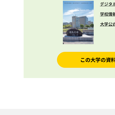
デジタ
学校情
大学公
この大学の資