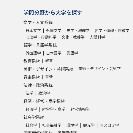
学問分野から大学を探す
文学・人文系統
日本文学
外国文学
史学・地理学
哲学・倫理・宗教学
心理学・行動科学
文化・教養学
人間科学
語学・言語学系統
外国語学
日本語学
言語学
教育
教育系統
美術・デザイン・芸術学
美術・デザイン・芸術系統
音楽
音楽系統
法律・政治系統
法学
政治学
経済・経営・商学系統
経済学
経営学・商学
経営情報学
社会学系統
社会学
社会福祉学
環境学
観光学
マスコミ学
国際関係学
国際関係学系統