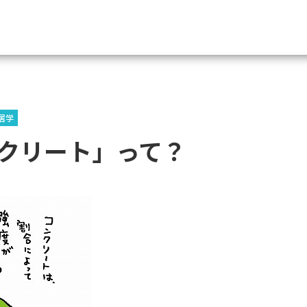
資料請求
居学
大学・短大の資料種類から請
クリート」って？
大学パンフ
学部・学科パンフ
総合型選抜・学校推薦型選抜 募集要項＆
大学入学共通テスト利用選抜の募集要項
大学・短大以外の資料から請
専門学校の資料請求
大学院の資料請求