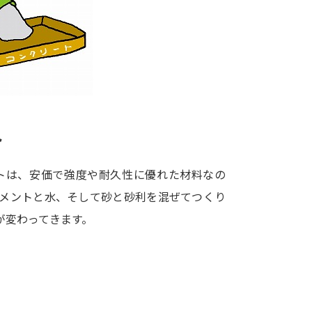
大学入学共通テスト「受験案内」の請求
大学入学共通テスト「受験上の配慮案内
幼稚園教員資格認定試験
小学校教員資
高等学校（情報）教員資格認定試験
ト
大学研究
トは、安価で強度や耐久性に優れた材料なの
大学で学べる内容や特徴を調
セメントと水、そして砂と砂利を混ぜてつくり
が変わってきます。
新増設大学・学部・学科特集
国際・グ
データサイエンス特集
奨学金・特待生
進路の３択
新学年スタート号特集ペー
新学年スタート号特集ページ（高2生用