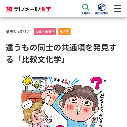
学問検索
資料請求BOX
資料請求
資料検索
講義No.07171
文化・教養学
社会学
違うもの同士の共通項を発見す
大学・短大の資料種類から請求
る「比較文化学」
大学パンフ
学部・学科パンフ
総合型選抜・学校推薦型選抜 募
大学入学共通テスト利用選抜の
集要項＆願書
募集要項＆願書
過去問題集
大学・短大以外の資料から請求