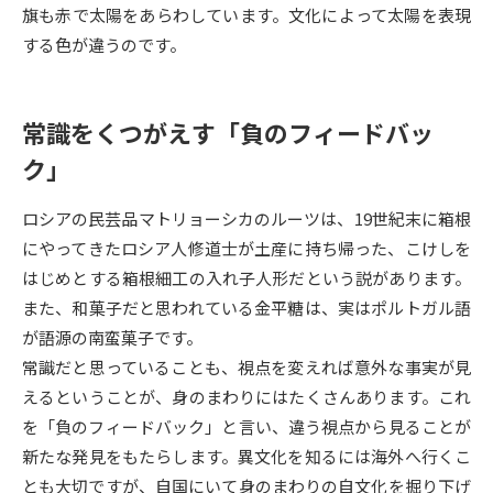
旗も赤で太陽をあらわしています。文化によって太陽を表現
する色が違うのです。
データサイエンス特集
奨学金・特待生制度特集
デジタルパンフレット
進路の３択
常識をくつがえす「負のフィードバッ
新学年スタート号特集ページ
新学年スタート号特集ページ
ク」
（高3生用）
（高2生用）
ロシアの民芸品マトリョーシカのルーツは、19世紀末に箱根
SELFBRAND特集ページ
にやってきたロシア人修道士が土産に持ち帰った、こけしを
はじめとする箱根細工の入れ子人形だという説があります。
オープンキャンパスなどを調べる
また、和菓子だと思われている金平糖は、実はポルトガル語
が語源の南蛮菓子です。
オープンキャンパス検索
実施プログラムから探す
常識だと思っていることも、視点を変えれば意外な事実が見
えるということが、身のまわりにはたくさんあります。これ
来場型・Web型イベント特集
夢ナビライブ
を「負のフィードバック」と言い、違う視点から見ることが
新たな発見をもたらします。異文化を知るには海外へ行くこ
とも大切ですが、自国にいて身のまわりの自文化を掘り下げ