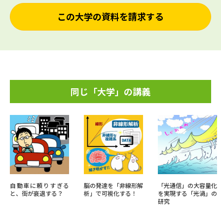
この大学の資料を請求する
同じ「大学」の講義
自動車に頼りすぎる
脳の発達を「非線形解
「光通信」の大容量化
と、街が衰退する？
析」で可視化する！
を実現する「光渦」の
研究