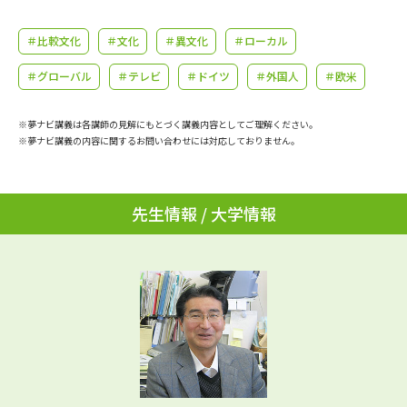
学問のミニ講義「夢ナビ講義」
学問分野解説
＃比較文化
＃文化
＃異文化
＃ローカル
学問の教科書
夢ナビライブ
＃グローバル
＃テレビ
＃ドイツ
＃外国人
＃欧米
ユーザーサポート
※夢ナビ講義は各講師の見解にもとづく講義内容としてご理解ください。
※夢ナビ講義の内容に関するお問い合わせには対応しておりません。
Ｑ＆Ａ よくあるご質問
大学進学IDについて
資料の料金の
受付内容・発送状況の確認
先生情報 / 大学情報
お支払いについて
テレメール
個人情報取扱規定
お支払いサイト
テレメール進学カタログ
特定商取引表記
訂正のご案内