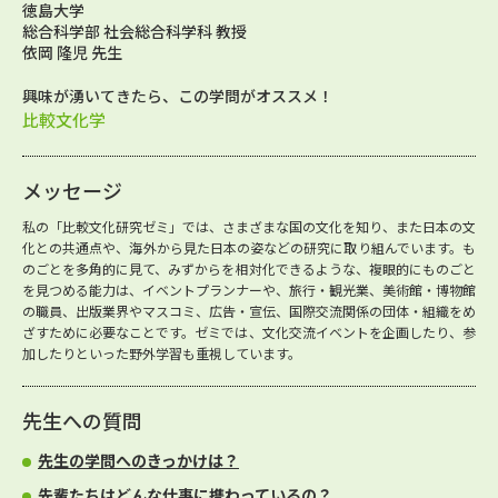
徳島大学
総合科学部 社会総合科学科 教授
依岡 隆児 先生
興味が湧いてきたら、この学問がオススメ！
比較文化学
メッセージ
私の「比較文化研究ゼミ」では、さまざまな国の文化を知り、また日本の文
化との共通点や、海外から見た日本の姿などの研究に取り組んでいます。も
のごとを多角的に見て、みずからを相対化できるような、複眼的にものごと
を見つめる能力は、イベントプランナーや、旅行・観光業、美術館・博物館
の職員、出版業界やマスコミ、広告・宣伝、国際交流関係の団体・組織をめ
ざすために必要なことです。ゼミでは、文化交流イベントを企画したり、参
加したりといった野外学習も重視しています。
先生への質問
先生の学問へのきっかけは？
先輩たちはどんな仕事に携わっているの？