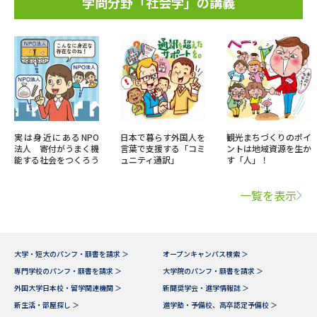
学問分野「社会学」の講義
実は身近にあるNPO
日本で暮らす外国人を
観光まちづくりのポイ
法人 寄付がうまく機
言葉で支援する「コミ
ントは地域資源を生か
能する社会をつくろう
ュニティ通訳」
す「人」！
一覧を表示
大学・短大のパンフ・願書を請求 ＞
オープンキャンパス検索 ＞
専門学校のパンフ・願書を請求 ＞
大学院のパンフ・願書を請求 ＞
外国大学日本校・留学関連機関 ＞
新聞奨学会・進学情報誌 ＞
新生活・部屋探し ＞
進学塾・予備校、高卒認定予備校 ＞