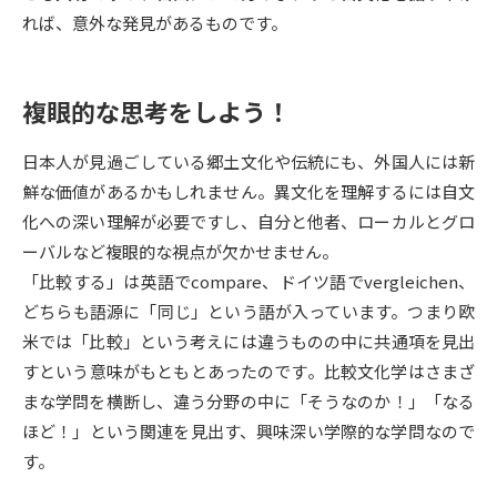
受験準備
資料検索
れば、意外な発見があるものです。
志望校・出願校を調べる
複眼的な思考をしよう！
併願校選び
受験スケジュールを立てよう
日本人が見過ごしている郷土文化や伝統にも、外国人には新
鮮な価値があるかもしれません。異文化を理解するには自文
先輩が入学を決めた理由
テレメール全国一斉進学調査
化への深い理解が必要ですし、自分と他者、ローカルとグロ
ーバルなど複眼的な視点が欠かせません。
新生活お役立ちガイド
「比較する」は英語でcompare、ドイツ語でvergleichen、
どちらも語源に「同じ」という語が入っています。つまり欧
米では「比較」という考えには違うものの中に共通項を見出
学問発見
学問検索
すという意味がもともとあったのです。比較文化学はさまざ
まな学問を横断し、違う分野の中に「そうなのか！」「なる
ほど！」という関連を見出す、興味深い学際的な学問なので
大学で学びたい学問発見
す。