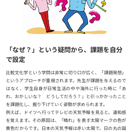
専門学校の資料請求
大学院の資料請求
大学入学共通テスト「受験案
留学・進学関連、塾・予備校
内」の請求
大学入学共通テスト「受験上の
高等学校卒業程度認定試験
配慮案内」の請求
「なぜ？」という疑問から、課題を自分
幼稚園教員資格認定試験
小学校教員資格認定試験
で設定
高等学校（情報）教員資格認定
試験
比較文化学という学問は非常に切り口が広く、「課題発想」
というアプローチが重視されます。先生が課題を与えるので
はなく、学生自身が日常生活の中や海外に行った時に「あ
大学研究
大学検索
れ、おかしいな？ どうしてだろう？」と引っかかったこと
を課題化し、掘り下げていく姿勢が求められます。
大学で学べる内容や特徴を調べる
例えば、ドイツへ行ってテレビの天気予報を見ると、違和感
を覚えます。その原因は、「晴れ」を表す太陽マークの色が
国際・グローバルに強い大学特
黄色だからです。日本の天気予報は赤い太陽で、日の丸の国
新増設大学・学部・学科特集
集