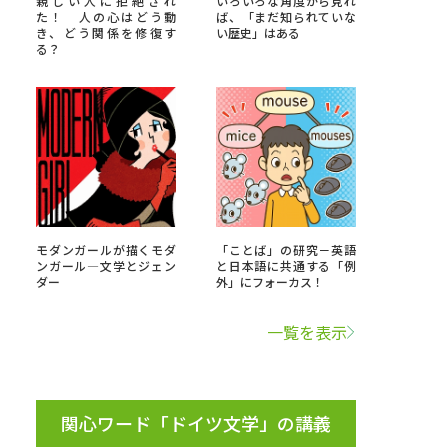
親しい人に拒絶され
いろいろな角度から見れ
た！ 人の心はどう動
ば、「まだ知られていな
き、どう関係を修復す
い歴史」はある
」の請求
高等学校卒業程度認定試験
る？
格認定試験
大学検索
モダンガールが描くモダ
「ことば」の研究－英語
ンガール―文学とジェン
と日本語に共通する「例
べる
ダー
外」にフォーカス！
ローバルに強い大学特集
一覧を表示
制度特集
デジタルパンフレット
ジ（高3生用）
関心ワード「ドイツ文学」の講義
）