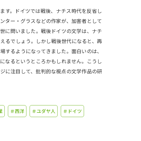
れます。ドイツでは戦後、ナチス時代を反省し
学問発見
ュンター・グラスなどの作家が、加害者として
を世に問いました。戦後ドイツの文学は、ナチ
大学で学びたい学問発見
言えるでしょう。しかし戦後世代になると、再
登場するようになってきました。面白いのは、
学問のミニ講義「夢ナビ講義」
学問分
争になるというところかもしれません。こうし
ージに注目して、批判的な視点の文学作品の研
ユーザーサポート
Ｑ＆Ａ よくあるご質問
大学進学IDにつ
業
＃西洋
＃ユダヤ人
＃ドイツ
資料の料金の
お支払いについて
受付内容
個人情報取扱規定
特定商取引表記
お
受験情報リンク