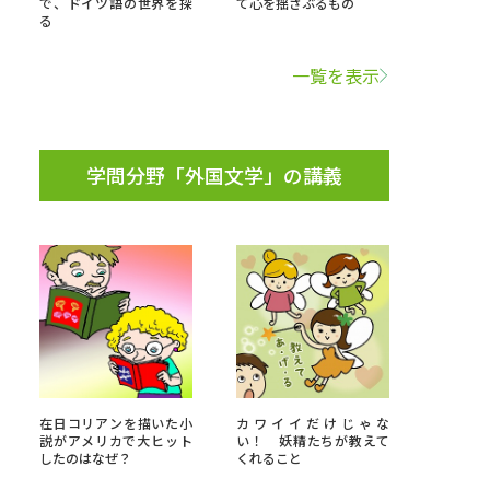
で、ドイツ語の世界を探
て心を揺さぶるもの
る
学問検索
一覧を表示
学問分野「外国文学」の講義
野解説
学問の教科書
夢ナビライブ
いて
このサイトについて
・発送状況の確認
テレメール
お支払いサイト
在日コリアンを描いた小
カワイイだけじゃな
問合せ先
テレメール進学カタログ
訂正のご案内
説がアメリカで大ヒット
い！ 妖精たちが教えて
したのはなぜ？
くれること