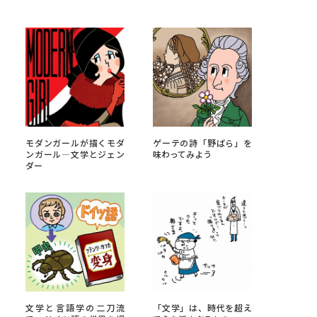
べる
ムから探す
ライブ
モダンガールが描くモダ
ゲーテの詩「野ばら」を
ンガール―文学とジェン
味わってみよう
ダー
資料検索
う
先輩が入学を決めた理由
役立ちガイド
文学と言語学の二刀流
「文学」は、時代を超え