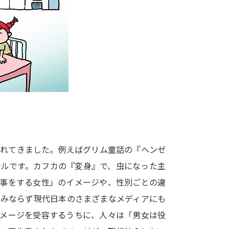
大学入学共通テスト「受験案内」の請求
大学入学共通テスト「受験上の配慮案内
幼稚園教員資格認定試験
小学校教員資
高等学校（情報）教員資格認定試験
大学研究
大学で学べる内容や特徴を調
かれてきました。例えばグリム童話の『ヘンゼ
テルです。カフカの『変身』で、虫になった主
新増設大学・学部・学科特集
国際・グ
家事をする女性」のイメージや、性別ごとの違
データサイエンス特集
奨学金・特待生
のみならず現代日本のさまざまなメディアにも
進路の３択
新学年スタート号特集ペー
イメージを受容するうちに、人々は「男女は役
新学年スタート号特集ページ（高2生用