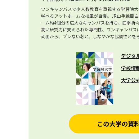
ワンキャンパスで少人数教育を重視する学習院大
学べるアットホームな校風が自慢。JR山手線目白
ーム約4個分の広大なキャンパスを持ち、四季折
高い研究力に支えられた専門性、ワンキャンパスに
両面から、ブレない芯と、しなやかな協調性とをそ
デジタ
学校情
大学公
この大学の資