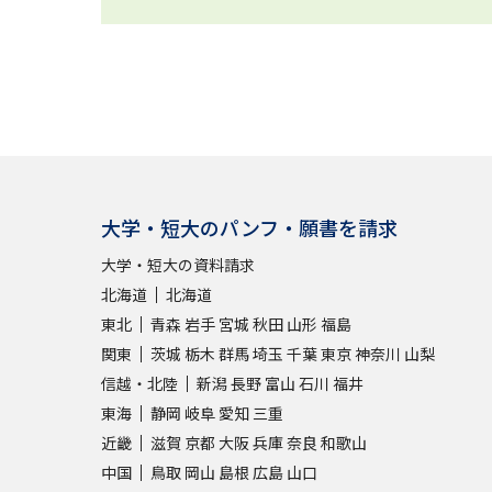
大学・短大のパンフ・願書を請求
大学・短大の資料請求
北海道
北海道
東北
青森
岩手
宮城
秋田
山形
福島
関東
茨城
栃木
群馬
埼玉
千葉
東京
神奈川
山梨
信越・北陸
新潟
長野
富山
石川
福井
東海
静岡
岐阜
愛知
三重
近畿
滋賀
京都
大阪
兵庫
奈良
和歌山
中国
鳥取
岡山
島根
広島
山口