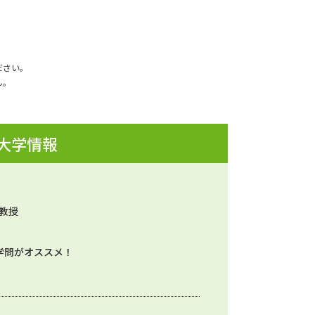
ださい。
ん。
 大学情報
 教授
学問がオススメ！