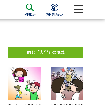
学問検索
資料請求BOX
資料検索
求
同じ「大学」の講義
願書
＆願書
過去問題集
求
留学・進学関連、塾・予備校