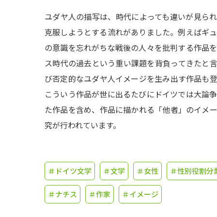
ユダヤ人の描写は、時代によっても違いが見ら
克服しようとする流れがありました。例えばギ
の意識を忘れがちな戦後の人々を批判する作品
ス時代の過去という重い課題を背負ってきたと
び否定的なユダヤ人イメージを生み出す作品も
こういう作品が世に出るたびにドイツでは大論
た作品を含め、作品に描かれる「他者」のイメ
究が行われています。
＃ドイツ文学
＃文学
＃女性
＃性別役割分
＃ナチス
＃作家
＃イメージ