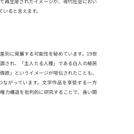
して再生産されたイメージが、現代社会におい
SELFBRAND特集ページ
ていると言えます。
オープンキャンパスなどを調
オープンキャンパス検索
実施プログラ
来場型・Web型イベント特集
夢ナビ
差別に発展する可能性を秘めています。19世
強調され、「主人たる人種」である白人の植民
は強欲」というイメージが喧伝されたことも、
受験準備
つながっています。文学作品を享受する一方
・権力構造を批判的に研究することで、長い間
志望校・出願校を調べる
。
併願校選び
受験スケジュールを立てよ
テレメール全国一斉進学調査
新生活お