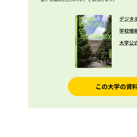
デジタ
学校情
大学公
この大学の資