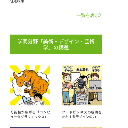
住宅政策
学問検索
一覧を表示
学問分野「美術・デザイン・芸術
学」の講義
野解説
学問の教科書
夢ナビライブ
いて
このサイトについて
・発送状況の確認
テレメール
お支払いサイト
可能性が広がる「コンピ
フードビジネスの成功を
問合せ先
テレメール進学カタログ
訂正のご案内
ュータグラフィックス」
左右するデザインの力