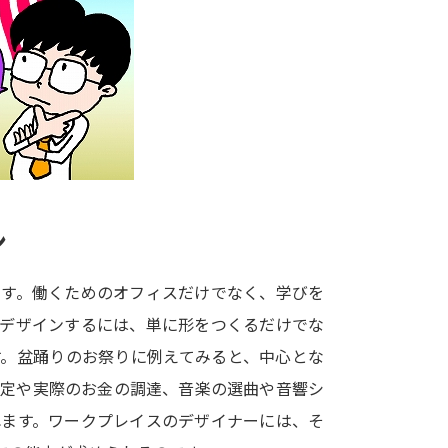
大学入学共通テスト「受験案内」の請求
大学入学共通テスト「受験上の配慮案内
幼稚園教員資格認定試験
小学校教員資
高等学校（情報）教員資格認定試験
大学研究
ン
大学で学べる内容や特徴を調
です。働くためのオフィスだけでなく、学びを
をデザインするには、単に形をつくるだけでな
新増設大学・学部・学科特集
国際・グ
す。盆踊りのお祭りに例えてみると、中心とな
データサイエンス特集
奨学金・特待生
設定や実際のお金の調達、音楽の選曲や音響シ
進路の３択
新学年スタート号特集ペー
れます。ワークプレイスのデザイナーには、そ
新学年スタート号特集ページ（高2生用