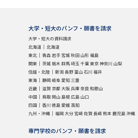
大学・短大のパンフ・願書を請求
大学・短大の資料請求
北海道
北海道
東北
青森
岩手
宮城
秋田
山形
福島
関東
茨城
栃木
群馬
埼玉
千葉
東京
神奈川
山梨
信越・北陸
新潟
長野
富山
石川
福井
東海
静岡
岐阜
愛知
三重
近畿
滋賀
京都
大阪
兵庫
奈良
和歌山
中国
鳥取
岡山
島根
広島
山口
四国
香川
徳島
愛媛
高知
九州・沖縄
福岡
大分
宮崎
佐賀
長崎
熊本
鹿児島
沖縄
専門学校のパンフ・願書を請求