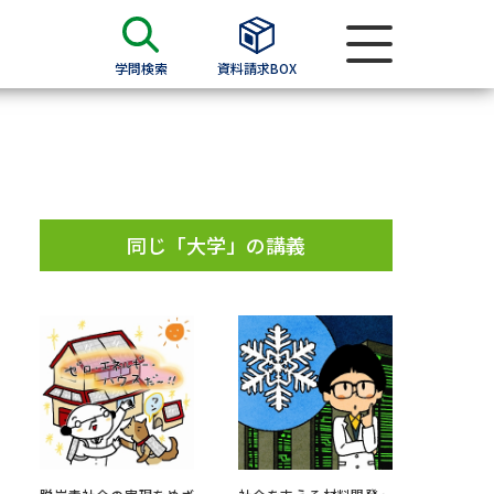
学問検索
資料請求BOX
資料検索
求
同じ「大学」の講義
願書
＆願書
過去問題集
求
留学・進学関連、塾・予備校