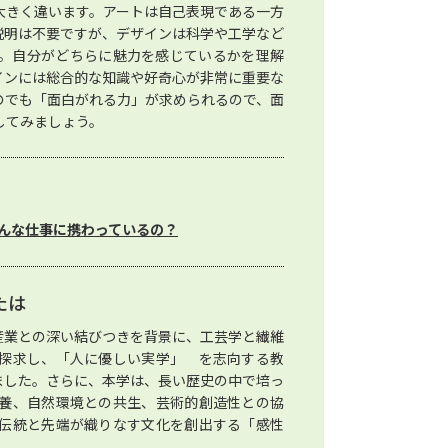
大きく違います。アートは自己表現である一方
説明は不要ですが、デザインは科学や工学など
。自分がどちらに魅力を感じているかを理解
インには総合的な知識や好奇心が非常に重要な
のでも「面白がれる力」が求められるので、面
してみましょう。
んな仕事に携わっているの？
たは
産業との深い結びつきを背景に、工芸学と繊維
探求し、「人に優しい実学」 を志向する教
ました。さらに、本学は、長い歴史の中で培っ
養、自然環境との共生、芸術的創造性との協
伝統と先端が織りなす文化を創出する「感性