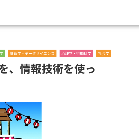
資料請求
学
情報学・データサイエンス
心理学・行動科学
社会学
大学・短大の資料種類から請
を、情報技術を使っ
大学パンフ
学部・学科パンフ
総合型選抜・学校推薦型選抜 募集要項＆
大学入学共通テスト利用選抜の募集要項
大学・短大以外の資料から請
専門学校の資料請求
大学院の資料請求