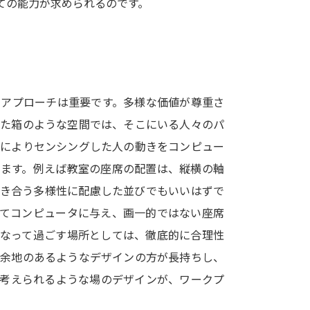
ての能力が求められるのです。
SELFBRAND特集ページ
オープンキャンパスなどを調
オープンキャンパス検索
実施プログラ
たアプローチは重要です。多様な価値が尊重さ
来場型・Web型イベント特集
夢ナビ
けた箱のような空間では、そこにいる人々のパ
術によりセンシングした人の動きをコンピュー
います。例えば教室の座席の配置は、縦横の軸
受験準備
向き合う多様性に配慮した並びでもいいはずで
してコンピュータに与え、画一的ではない座席
志望校・出願校を調べる
になって過ごす場所としては、徹底的に合理性
つ余地のあるようなデザインの方が長持ちし、
併願校選び
受験スケジュールを立てよ
に考えられるような場のデザインが、ワークプ
テレメール全国一斉進学調査
新生活お