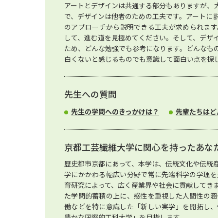
アートとデザインは共通する部分もありますが、
で、デザインは他者のための工夫です。アートに
のアプローチから説明できる工夫が求められます
して、進む道を見極めてください。そして、デザ
ため、どんな勉強でも参考になります。どんなも
白くないと感じるものでも意識して面白い点を探
先生への質問
先生の学問へのきっかけは？
先輩たちはど
京都工芸繊維大学に関心を持ったあな
歴史都市京都にあって、本学は、伝統文化や伝統
学にかかわる幅広い分野で常に先端科学の学理を
育研究によって、広く産業界や社会に貢献してき
た学問的蓄積の上に、感性を重視した人間性の涵
働などを特に意識した「新しい実学」を開拓し、
豊かな国際的工科大学」を目指します。