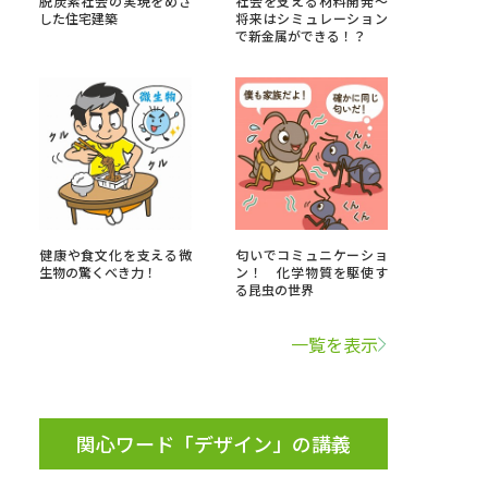
脱炭素社会の実現をめざ
社会を支える材料開発～
した住宅建築
将来はシミュレーション
で新金属ができる！？
」の請求
高等学校卒業程度認定試験
格認定試験
大学検索
健康や食文化を支える微
匂いでコミュニケーショ
生物の驚くべき力！
ン！ 化学物質を駆使す
る昆虫の世界
べる
一覧を表示
ローバルに強い大学特集
制度特集
デジタルパンフレット
ジ（高3生用）
関心ワード「デザイン」の講義
）