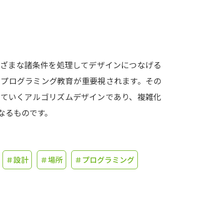
学問発見
大学で学びたい学問発見
まざまな諸条件を処理してデザインにつなげる
、プログラミング教育が重要視されます。その
学問のミニ講義「夢ナビ講義」
学問分
していくアルゴリズムデザインであり、複雑化
なるものです。
ユーザーサポート
＃設計
＃場所
＃プログラミング
Ｑ＆Ａ よくあるご質問
大学進学IDにつ
資料の料金の
お支払いについて
受付内容
個人情報取扱規定
特定商取引表記
お
受験情報リンク