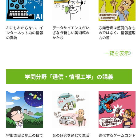
AIにもわからない、イ
データサイエンスがい
方向音痴は感覚的なも
ンターネット内の情報
ざなう新しい美術館の
のではなく、情報整理
の真偽
かたち
力の差
一覧を表示
学問分野「通信・情報工学」の講義
宇宙の目と地上の目で
音の研究を通じて生活
進化するゲームコント