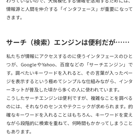
わっていないので、大規模化する情報を活用するためには、
情報源と人間を仲介する「インタフェース」が重要になって
データサイエンス特集
奨学金・特待生制度特集
きます。
デジタルパンフレット
進路の３択
サーチ（検索）エンジンは便利だが……
新学年スタート号特集ページ
新学年スタート号特集ページ
（高3生用）
（高2生用）
私たちが情報にアクセスするのに使うインタフェースのひと
SELFBRAND特集ページ
つが、GoogleやYahoo、百度などの「サーチエンジン」で
す。調べたいキーワードを入れると、その言葉が入ったペー
オープンキャンパスなどを調べる
ジを表示するという極めてシンプルな仕組みながら、インタ
ーネットが普及した頃から多くの人に使われています。
オープンキャンパス検索
実施プログラムから探す
こうしたサーチエンジンは便利ですが、複雑なことを調べる
のには、それなりのセンスやテクニックが求められます。的
来場型・Web型イベント特集
夢ナビライブ
確なキーワードを入れることはもちろん、キーワードを変え
ながら段階的に検索を重ねて、何時間もかかってしまうこと
もあります。