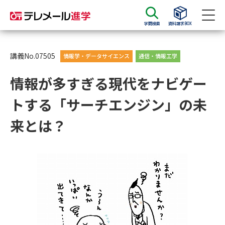
学問検索
資料請求BOX
資料請求
資料検索
講義No.07505
情報学・データサイエンス
通信・情報工学
情報が多すぎる現代をナビゲー
大学・短大の資料種類から請求
トする「サーチエンジン」の未
大学パンフ
学部・学科パンフ
来とは？
総合型選抜・学校推薦型選抜 募
大学入学共通テスト利用選抜の
集要項＆願書
募集要項＆願書
過去問題集
大学・短大以外の資料から請求