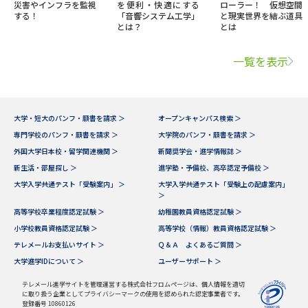
災害やインフラを監視
を便利・快適にする
ローラー！ 仮想空間
する！
「音響システム工学」
と現実世界を結ぶ道具
とは？
とは
一覧を表示
大学・短大のパンフ・願書を請求 ＞
オープンキャンパス検索 ＞
専門学校のパンフ・願書を請求 ＞
大学院のパンフ・願書を請求 ＞
外国大学日本校・留学関連機関 ＞
新聞奨学会・進学情報誌 ＞
新生活・部屋探し ＞
進学塾・予備校、高卒認定予備校 ＞
大学入学共通テスト「受験案内」 ＞
大学入学共通テスト「受験上の配慮案内」
＞
高等学校卒業程度認定試験 ＞
幼稚園教員資格認定試験 ＞
小学校教員資格認定試験 ＞
高等学校（情報）教員資格認定試験 ＞
テレメールお支払いサイト ＞
Ｑ＆Ａ よくあるご質問 ＞
大学進学IDについて ＞
ユーザーサポート ＞
テレメール進学サイトを管理運営する株式会社フロムページは、個人情報を適切
に取り扱う企業としてプライバシーマークの使用を認められた認定事業者です。
登録番号 10860126