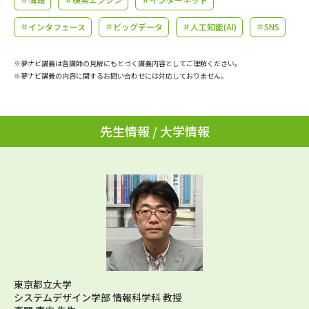
学問のミニ講義「夢ナビ講義」
学問分野解説
＃インタフェース
＃ビッグデータ
＃人工知能(AI)
＃SNS
学問の教科書
夢ナビライブ
※夢ナビ講義は各講師の見解にもとづく講義内容としてご理解ください。
※夢ナビ講義の内容に関するお問い合わせには対応しておりません。
ユーザーサポート
Ｑ＆Ａ よくあるご質問
大学進学IDについて
先生情報 / 大学情報
資料の料金の
受付内容・発送状況の確認
お支払いについて
テレメール
個人情報取扱規定
お支払いサイト
テレメール進学カタログ
特定商取引表記
訂正のご案内
東京都立大学
システムデザイン学部 情報科学科 教授