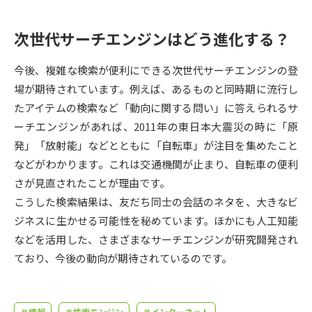
受験準備
資料検索
次世代サーチエンジンはどう進化する？
志望校・出願校を調べる
今後、複雑な検索が便利にできる次世代サーチエンジンの登
場が期待されています。例えば、あるものと同時期に流行し
併願校選び
受験スケジュールを立てよう
たアイテムの検索など「動向に関する問い」に答えられるサ
ーチエンジンがあれば、2011年の東日本大震災の時に「原
先輩が入学を決めた理由
テレメール全国一斉進学調査
発」「放射能」などとともに「自転車」が注目を集めたこと
などがわかります。これは交通機関が止まり、自転車の便利
新生活お役立ちガイド
さが見直されたことが理由です。
こうした検索結果は、友だち同士の会話のネタを、大きなビ
ジネスに生かせる可能性を秘めています。ほかにも人工知能
学問発見
学問検索
などを活用した、さまざまなサーチエンジンが研究開発され
ており、今後の動向が期待されているのです。
大学で学びたい学問発見
＃情報
＃検索エンジン
＃インターネット