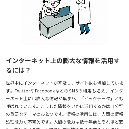
専門学校の資料請求
大学院の資料請求
大学入学共通テスト「受験案
留学・進学関連、塾・予備校
内」の請求
大学入学共通テスト「受験上の
高等学校卒業程度認定試験
配慮案内」の請求
幼稚園教員資格認定試験
小学校教員資格認定試験
インターネット上の膨大な情報を活用す
高等学校（情報）教員資格認定
試験
るには？
世界中にインターネットが普及し、サイト数も増加していま
大学研究
大学検索
す。TwitterやFacebookなどのSNSの利用も増え、インタ
ーネット上には膨大な情報が集まり、「ビッグデータ」とも
呼ばれています。こうした情報をいかに活用するかはIT分野
大学で学べる内容や特徴を調べる
の重要なテーマのひとつです。情報の活用には、人間の情報
処理能力が不可欠です。人間の能力は数十年前とそれほど変
国際・グローバルに強い大学特
新増設大学・学部・学科特集
集