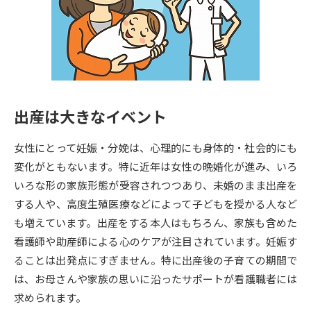
専門学校の資料請求
大学院の資料請求
大学入学共通テスト「受験案
留学・進学関連、塾・予備校
内」の請求
大学入学共通テスト「受験上の
高等学校卒業程度認定試験
配慮案内」の請求
出産は大きなイベント
幼稚園教員資格認定試験
小学校教員資格認定試験
女性にとって妊娠・分娩は、心理的にも身体的・社会的にも
高等学校（情報）教員資格認定
試験
変化がともないます。特に近年は女性の晩婚化が進み、いろ
いろな形の家族形態が受容されつつあり、未婚のまま出産を
する人や、高度生殖医療などによって子どもを授かる人など
大学研究
大学検索
も増えています。出産をする本人はもちろん、家族も含めた
看護師や助産師による心のケアが注目されています。妊娠す
ることは出発点にすぎません。特に出産後の子育ての期間で
大学で学べる内容や特徴を調べる
は、お母さんや家族の思いに沿ったサポートが看護職者には
国際・グローバルに強い大学特
求められます。
新増設大学・学部・学科特集
集