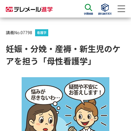
学問検索
資料請求BOX
資料請求
資料検索
講義No.07798
看護学
妊娠・分娩・産褥・新生児のケ
大学・短大の資料種類から請求
アを担う「母性看護学」
大学パンフ
学部・学科パンフ
総合型選抜・学校推薦型選抜 募
大学入学共通テスト利用選抜の
集要項＆願書
募集要項＆願書
過去問題集
大学・短大以外の資料から請求