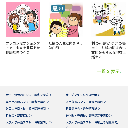
プレコンセプションケ
妊婦の人生と向き合う
村の売店がケアの拠
アで、未来を見据えた
助産師
点？ 沖縄の助け合い
健康な体づくり
文化から考える地域包
括ケア
一覧を表示
大学・短大のパンフ・願書を請求 ＞
オープンキャンパス検索 ＞
専門学校のパンフ・願書を請求 ＞
大学院のパンフ・願書を請求 ＞
外国大学日本校・留学関連機関 ＞
新聞奨学会・進学情報誌 ＞
新生活・部屋探し ＞
進学塾・予備校、高卒認定予備校 ＞
大学入学共通テスト「受験案内」 ＞
大学入学共通テスト「受験上の配慮案内」
＞