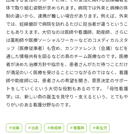
受験準備
資料検索
体で取り組む姿勢が求められます。病院では外来と病棟の体
制の違いから、連携が難しい場合があります。例えば、外来
志望校・出願校を調べる
では、妊婦健診で病院を訪れるたびに担当者が違うというこ
ともありえます。大切なのは医師や看護師、助産師、さらに
併願校選び
受験スケジュールを立てよう
は薬剤師や医療ソーシャルワーカーなどのコメディカルスタ
ッフ（医療従事者）も含め、カンファレンス（会議）などを
先輩が入学を決めた理由
通した情報共有を図るなどの真のチーム医療なのです。医療
テレメール全国一斉進学調査
者が決めた治療方針や指示を、患者さんがただ待つことだけ
が満足のいく医療を受けることにつながるのではなく、看護
新生活お役立ちガイド
師や助産師には、患者さんの希望を聞き、意思決定のサポー
トをしていくという大切な役割もあるのです。「母性看護
学問発見
学問検索
学」は、新しい命の誕生を見守り・支えるという、とてもや
りがいのある看護分野なのです。
大学で学びたい学問発見
＃妊娠
＃出産
＃助産師
＃看護師
＃新生児