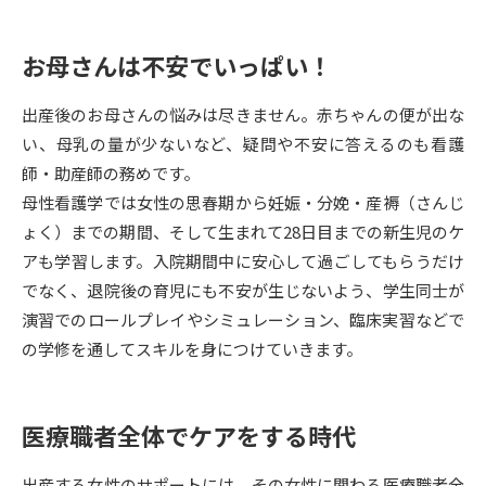
データサイエンス特集
奨学金・特待生制度特集
お母さんは不安でいっぱい！
デジタルパンフレット
進路の３択
出産後のお母さんの悩みは尽きません。赤ちゃんの便が出な
い、母乳の量が少ないなど、疑問や不安に答えるのも看護
新学年スタート号特集ページ
新学年スタート号特集ページ
師・助産師の務めです。
（高3生用）
（高2生用）
母性看護学では女性の思春期から妊娠・分娩・産褥（さんじ
SELFBRAND特集ページ
ょく）までの期間、そして生まれて28日目までの新生児のケ
アも学習します。入院期間中に安心して過ごしてもらうだけ
オープンキャンパスなどを調べる
でなく、退院後の育児にも不安が生じないよう、学生同士が
演習でのロールプレイやシミュレーション、臨床実習などで
オープンキャンパス検索
実施プログラムから探す
の学修を通してスキルを身につけていきます。
来場型・Web型イベント特集
夢ナビライブ
医療職者全体でケアをする時代
出産する女性のサポートには、その女性に関わる医療職者全