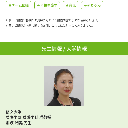
学問のミニ講義「夢ナビ講義」
学問分野解説
＃チーム医療
＃母性看護学
＃育児
＃赤ちゃん
学問の教科書
夢ナビライブ
※夢ナビ講義は各講師の見解にもとづく講義内容としてご理解ください。
※夢ナビ講義の内容に関するお問い合わせには対応しておりません。
ユーザーサポート
先生情報 / 大学情報
Ｑ＆Ａ よくあるご質問
大学進学IDについて
資料の料金の
受付内容・発送状況の確認
お支払いについて
テレメール
個人情報取扱規定
お支払いサイト
テレメール進学カタログ
特定商取引表記
訂正のご案内
修文大学
看護学部 看護学科 准教授
那波 潤美 先生