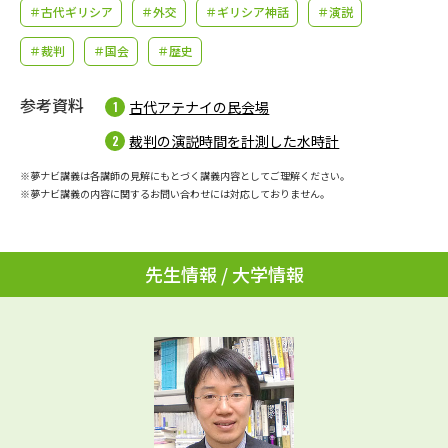
学問のミニ講義「夢ナビ講義」
学問分野解説
＃古代ギリシア
＃外交
＃ギリシア神話
＃演説
＃裁判
＃国会
＃歴史
学問の教科書
夢ナビライブ
参考資料
古代アテナイの民会場
ユーザーサポート
裁判の演説時間を計測した水時計
Ｑ＆Ａ よくあるご質問
大学進学IDについて
※夢ナビ講義は各講師の見解にもとづく講義内容としてご理解ください。
※夢ナビ講義の内容に関するお問い合わせには対応しておりません。
資料の料金の
受付内容・発送状況の確認
お支払いについて
先生情報 / 大学情報
テレメール
個人情報取扱規定
お支払いサイト
テレメール進学カタログ
特定商取引表記
訂正のご案内