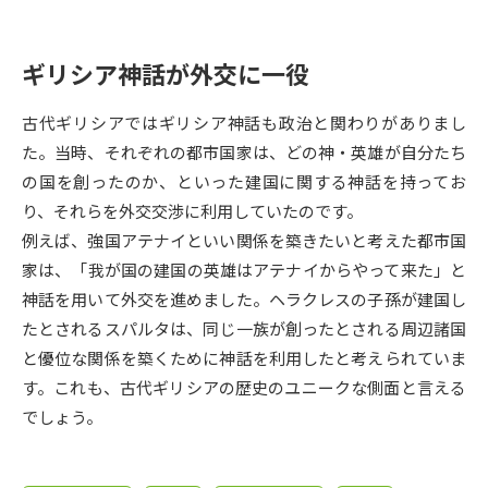
受験準備
資料検索
ギリシア神話が外交に一役
志望校・出願校を調べる
古代ギリシアではギリシア神話も政治と関わりがありまし
併願校選び
受験スケジュールを立てよう
た。当時、それぞれの都市国家は、どの神・英雄が自分たち
の国を創ったのか、といった建国に関する神話を持ってお
先輩が入学を決めた理由
テレメール全国一斉進学調査
り、それらを外交交渉に利用していたのです。
例えば、強国アテナイといい関係を築きたいと考えた都市国
新生活お役立ちガイド
家は、「我が国の建国の英雄はアテナイからやって来た」と
神話を用いて外交を進めました。ヘラクレスの子孫が建国し
たとされるスパルタは、同じ一族が創ったとされる周辺諸国
学問発見
学問検索
と優位な関係を築くために神話を利用したと考えられていま
す。これも、古代ギリシアの歴史のユニークな側面と言える
でしょう。
大学で学びたい学問発見