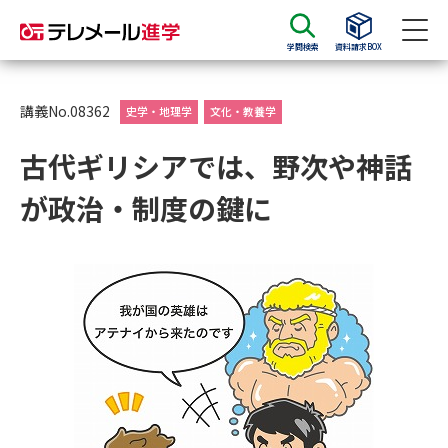
学問検索
資料請求BOX
資料請求
資料検索
講義No.08362
史学・地理学
文化・教養学
古代ギリシアでは、野次や神話
大学・短大の資料種類から請求
が政治・制度の鍵に
大学パンフ
学部・学科パンフ
総合型選抜・学校推薦型選抜 募
大学入学共通テスト利用選抜の
集要項＆願書
募集要項＆願書
過去問題集
大学・短大以外の資料から請求