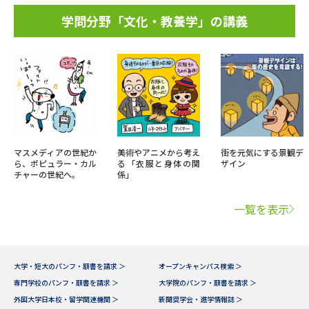
学問分野「文化・教養学」の講義
マスメディアの世紀か
美術やアニメから考え
街を元気にする景観デ
ら、ポピュラー・カル
る「衣服と身体の関
ザイン
チャーの世紀へ。
係」
一覧を表示
大学・短大のパンフ・願書を請求 ＞
オープンキャンパス検索 ＞
専門学校のパンフ・願書を請求 ＞
大学院のパンフ・願書を請求 ＞
外国大学日本校・留学関連機関 ＞
新聞奨学会・進学情報誌 ＞