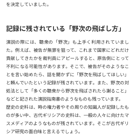
を決定していました。
データサイエンス特集
奨学金・特待生制度特集
記録に残されている「野次の飛ばし方」
デジタルパンフレット
進路の３択
演説の際には、聴衆の「野次」も上手く利用されていまし
新学年スタート号特集ページ
新学年スタート号特集ページ
（高3生用）
（高2生用）
た。例えば、被告が無罪を狙って、これまで国家にどれだけ
貢献してきたかを裁判員にアピールすると、原告側にとって
SELFBRAND特集ページ
不利になる可能性があります。そこで、被告がそのようなこ
とを言い始めたら、話を聞かずに「野次を飛ばしてほしい」
オープンキャンパスなどを調べる
と頼んでいたという記録が残されています。また、野次の対
処法として「多くの聴衆から野次を飛ばされたら謝ること」
オープンキャンパス検索
実施プログラムから探す
などと記された演説指南書のようなものも残っています。
歴史の史料は、時の権力者やその周りの知識人が記録したも
来場型・Web型イベント特集
夢ナビライブ
のが多い中、古代ギリシアの史料は、一般の人々に向けたマ
スメディアのようなものが残されています。そこが古代ギリ
シア研究の面白味と言えるでしょう。