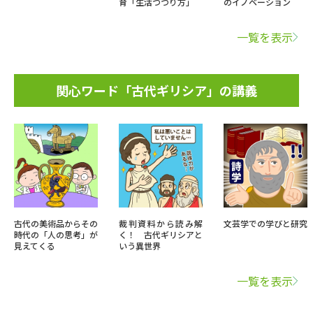
育「生活つづり方」
のイノベーション
一覧を表示
関心ワード「古代ギリシア」の講義
古代の美術品からその
裁判資料から読み解
文芸学での学びと研究
時代の「人の思考」が
く！ 古代ギリシアと
見えてくる
いう異世界
一覧を表示