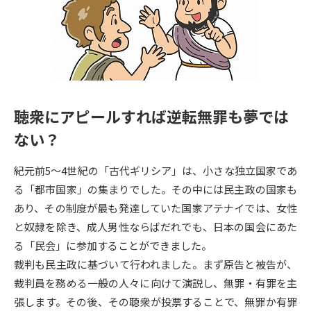
専門学校の資料請求
大学院の資料請求
大学入学共通テスト「受験案
留学・進学関連、塾・予備校
内」の請求
大学入学共通テスト「受験上の
高等学校卒業程度認定試験
配慮案内」の請求
聴衆にアピールすれば逆転無罪も夢では
幼稚園教員資格認定試験
小学校教員資格認定試験
ない？
高等学校（情報）教員資格認定
試験
紀元前5～4世紀の「古代ギリシア」は、小さな独立国家であ
る「都市国家」の集まりでした。その中には民主政の国家も
あり、その制度が最も発達していた国家アテナイでは、女性
大学研究
大学検索
と奴隷を除き、成人男性ならばだれでも、日本の国会にあた
る「民会」に参加することができました。
大学で学べる内容や特徴を調べる
裁判も民主政に基づいて行われました。まず原告と被告が、
裁判員を務める一般の人々に向けて演説し、無罪・有罪を主
国際・グローバルに強い大学特
張します。その後、その聴衆が投票することで、無罪か有罪
新増設大学・学部・学科特集
集