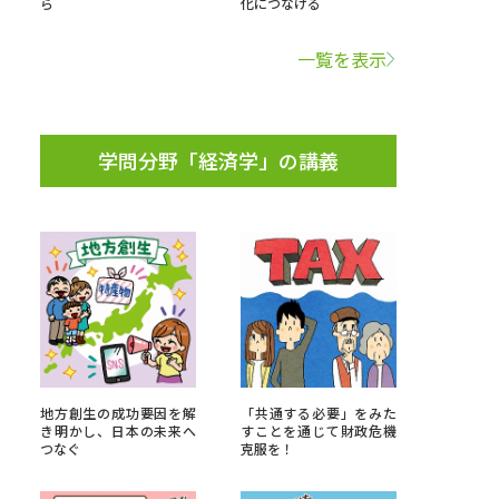
ら
化につなげる
学問検索
一覧を表示
学問分野「経済学」の講義
野解説
学問の教科書
夢ナビライブ
いて
このサイトについて
・発送状況の確認
テレメール
お支払いサイト
地方創生の成功要因を解
「共通する必要」をみた
き明かし、日本の未来へ
すことを通じて財政危機
問合せ先
テレメール進学カタログ
訂正のご案内
つなぐ
克服を！