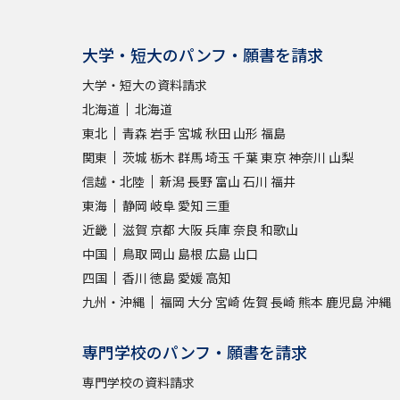
大学・短大のパンフ・願書を請求
大学・短大の資料請求
北海道
北海道
東北
青森
岩手
宮城
秋田
山形
福島
関東
茨城
栃木
群馬
埼玉
千葉
東京
神奈川
山梨
信越・北陸
新潟
長野
富山
石川
福井
東海
静岡
岐阜
愛知
三重
近畿
滋賀
京都
大阪
兵庫
奈良
和歌山
中国
鳥取
岡山
島根
広島
山口
四国
香川
徳島
愛媛
高知
九州・沖縄
福岡
大分
宮崎
佐賀
長崎
熊本
鹿児島
沖縄
専門学校のパンフ・願書を請求
専門学校の資料請求