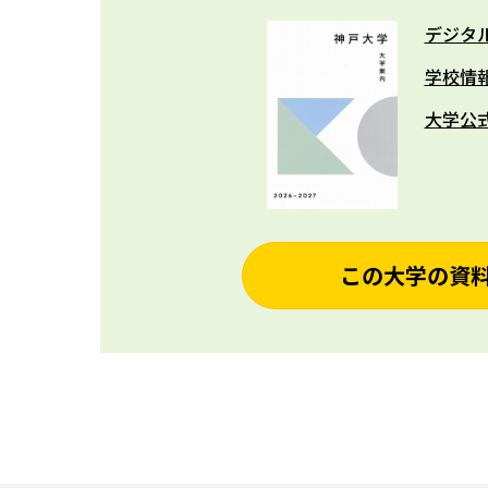
デジタ
学校情
大学公
この大学の資