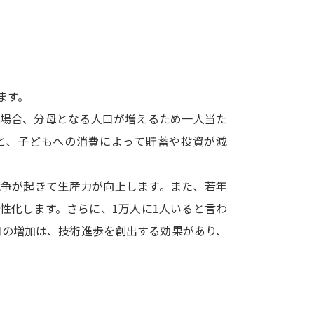
SELFBRAND特集ページ
オープンキャンパスなどを調
オープンキャンパス検索
実施プログラ
ます。
来場型・Web型イベント特集
夢ナビ
の場合、分母となる人口が増えるため一人当た
と、子どもへの消費によって貯蓄や投資が減
受験準備
競争が起きて生産力が向上します。また、若年
性化します。さらに、1万人に1人いると言わ
志望校・出願校を調べる
人口の増加は、技術進歩を創出する効果があり、
併願校選び
受験スケジュールを立てよ
テレメール全国一斉進学調査
新生活お