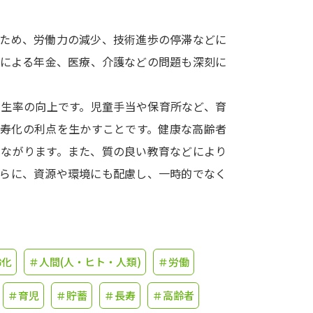
学問発見
のため、労働力の減少、技術進歩の停滞などに
化による年金、医療、介護などの問題も深刻に
大学で学びたい学問発見
出生率の向上です。児童手当や保育所など、育
学問のミニ講義「夢ナビ講義」
学問分
長寿化の利点を生かすことです。健康な高齢者
つながります。また、質の良い教育などにより
さらに、資源や環境にも配慮し、一時的でなく
ユーザーサポート
Ｑ＆Ａ よくあるご質問
大学進学IDにつ
資料の料金の
お支払いについて
受付内容
齢化
＃人間(人・ヒト・人類)
＃労働
個人情報取扱規定
特定商取引表記
お
＃育児
＃貯蓄
＃長寿
＃高齢者
受験情報リンク