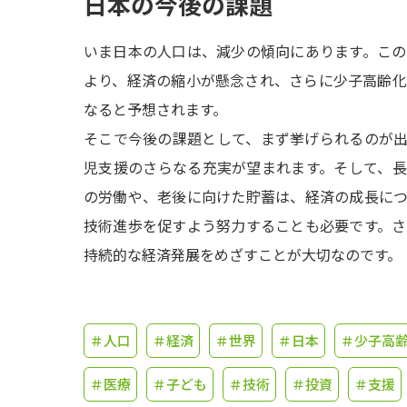
日本の今後の課題
いま日本の人口は、減少の傾向にあります。こ
より、経済の縮小が懸念され、さらに少子高齢
なると予想されます。
そこで今後の課題として、まず挙げられるのが
児支援のさらなる充実が望まれます。そして、
の労働や、老後に向けた貯蓄は、経済の成長に
技術進歩を促すよう努力することも必要です。
持続的な経済発展をめざすことが大切なのです。
＃人口
＃経済
＃世界
＃日本
＃少子高
＃医療
＃子ども
＃技術
＃投資
＃支援