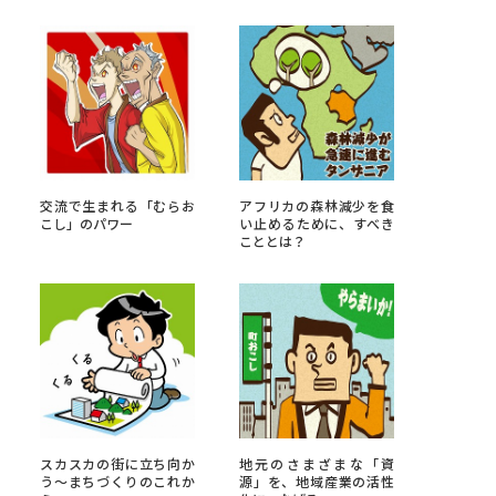
べる
ムから探す
ライブ
交流で生まれる「むらお
アフリカの森林減少を食
こし」のパワー
い止めるために、すべき
こととは？
資料検索
う
先輩が入学を決めた理由
役立ちガイド
スカスカの街に立ち向か
地元のさまざまな「資
う～まちづくりのこれか
源」を、地域産業の活性