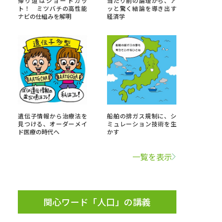
帰り道はショートカッ
当たり前の論理から、ア
ト！ ミツバチの高性能
ッと驚く結論を導き出す
ナビの仕組みを解明
経済学
」の請求
高等学校卒業程度認定試験
格認定試験
大学検索
遺伝子情報から治療法を
船舶の排ガス規制に、シ
見つける、オーダーメイ
ミュレーション技術を生
ド医療の時代へ
かす
べる
一覧を表示
ローバルに強い大学特集
制度特集
デジタルパンフレット
ジ（高3生用）
関心ワード「人口」の講義
）