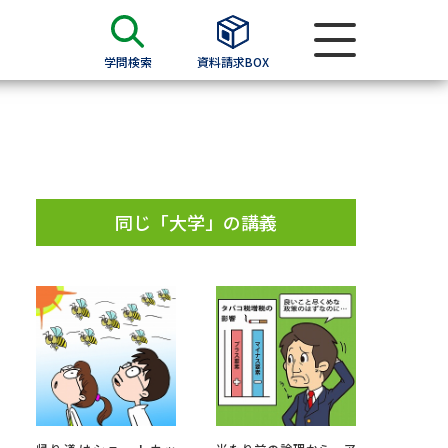
学問検索
資料請求BOX
資料検索
求
同じ「大学」の講義
願書
＆願書
過去問題集
求
留学・進学関連、塾・予備校