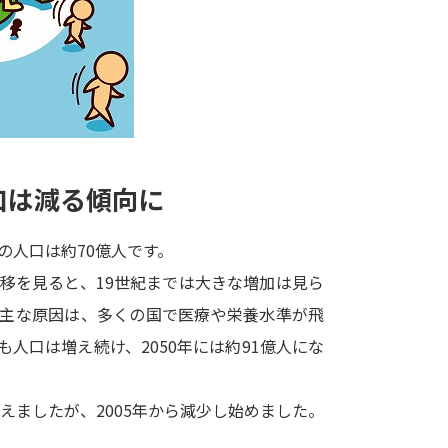
大学入学共通テスト「受験案内」の請求
大学入学共通テスト「受験上の配慮案内
幼稚園教員資格認定試験
小学校教員資
高等学校（情報）教員資格認定試験
口は減る傾向に
大学研究
界の人口は約70億人です。
大学で学べる内容や特徴を調
移を見ると、19世紀までは大きな増加は見ら
の主な原因は、多くの国で医療や栄養水準が飛
新増設大学・学部・学科特集
国際・グ
人口は増え続け、2050年には約91億人にな
データサイエンス特集
奨学金・特待生
進路の３択
新学年スタート号特集ペー
えましたが、2005年から減少し始めました。
新学年スタート号特集ページ（高2生用