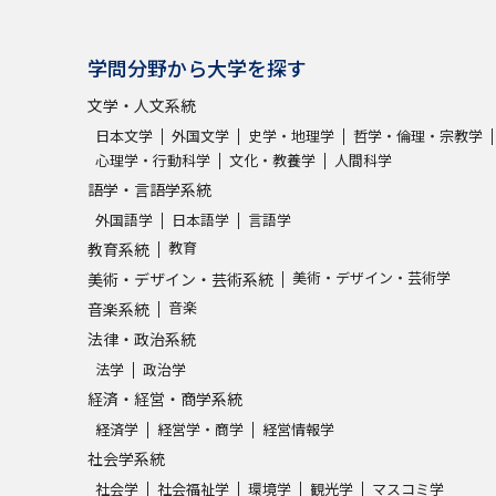
学問分野から大学を探す
文学・人文系統
日本文学
外国文学
史学・地理学
哲学・倫理・宗教学
心理学・行動科学
文化・教養学
人間科学
語学・言語学系統
外国語学
日本語学
言語学
教育
教育系統
美術・デザイン・芸術学
美術・デザイン・芸術系統
音楽
音楽系統
法律・政治系統
法学
政治学
経済・経営・商学系統
経済学
経営学・商学
経営情報学
社会学系統
社会学
社会福祉学
環境学
観光学
マスコミ学