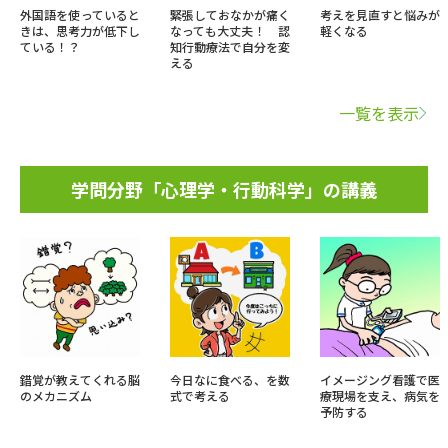
外国語を使っていると
緊張しておなかが痛く
考えを見直すと悩みが
きは、思考力が低下し
なっても大丈夫！ 認
軽くなる
ている！？
知行動療法で自分を変
える
一覧を表示
学問分野「心理学・行動科学」の講義
錯覚が教えてくれる脳
今日なに食べる、を数
イメージング看護で医
のメカニズム
式で考える
療現場を支え、病気を
予防する