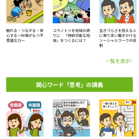
触れる・つながる・安
コウノトリを地域の誇
生きづらさを抱える人
心する～砂場がもつ不
りに 「持続可能な地
に寄り添い働きかける
思議な力～
域」をつくるには？
ソーシャルワークの役
割
一覧を表示
関心ワード「思考」の講義