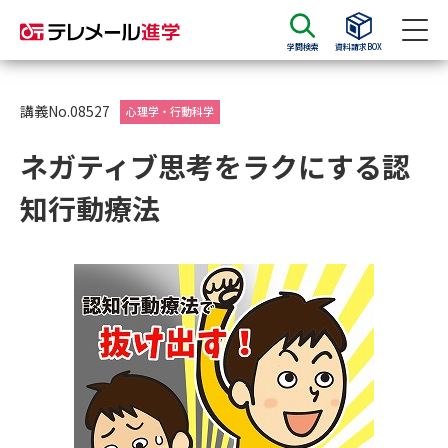
学問検索
資料請求BOX
資料請求
資料検索
講義No.08527
心理学・行動科学
ネガティブ思考をラクにする認
大学・短大の資料種類から請求
知行動療法
大学パンフ
学部・学科パンフ
総合型選抜・学校推薦型選抜 募
大学入学共通テスト利用選抜の
集要項＆願書
募集要項＆願書
過去問題集
大学・短大以外の資料から請求