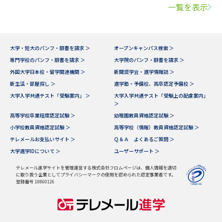
一覧を表示
大学・短大のパンフ・願書を請求 ＞
オープンキャンパス検索 ＞
専門学校のパンフ・願書を請求 ＞
大学院のパンフ・願書を請求 ＞
外国大学日本校・留学関連機関 ＞
新聞奨学会・進学情報誌 ＞
新生活・部屋探し ＞
進学塾・予備校、高卒認定予備校 ＞
大学入学共通テスト「受験案内」 ＞
大学入学共通テスト「受験上の配慮案内」
＞
高等学校卒業程度認定試験 ＞
幼稚園教員資格認定試験 ＞
小学校教員資格認定試験 ＞
高等学校（情報）教員資格認定試験 ＞
テレメールお支払いサイト ＞
Ｑ＆Ａ よくあるご質問 ＞
大学進学IDについて ＞
ユーザーサポート ＞
テレメール進学サイトを管理運営する株式会社フロムページは、個人情報を適切
に取り扱う企業としてプライバシーマークの使用を認められた認定事業者です。
登録番号 10860126