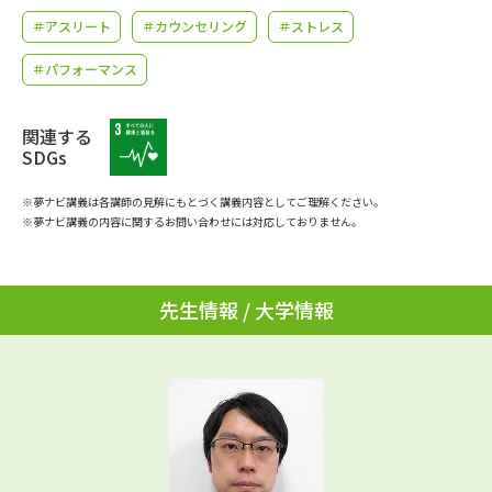
学問のミニ講義「夢ナビ講義」
学問分野解説
＃アスリート
＃カウンセリング
＃ストレス
学問の教科書
夢ナビライブ
＃パフォーマンス
ユーザーサポート
関連する
SDGs
Ｑ＆Ａ よくあるご質問
大学進学IDについて
※夢ナビ講義は各講師の見解にもとづく講義内容としてご理解ください。
※夢ナビ講義の内容に関するお問い合わせには対応しておりません。
資料の料金の
受付内容・発送状況の確認
お支払いについて
テレメール
先生情報 / 大学情報
個人情報取扱規定
お支払いサイト
テレメール進学カタログ
特定商取引表記
訂正のご案内