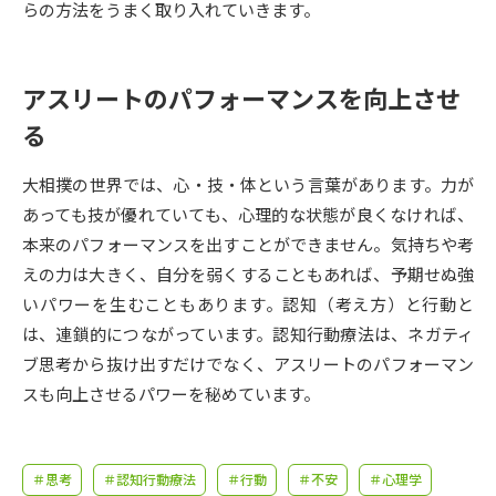
受験準備
資料検索
らの方法をうまく取り入れていきます。
志望校・出願校を調べる
アスリートのパフォーマンスを向上させ
る
併願校選び
受験スケジュールを立てよう
大相撲の世界では、心・技・体という言葉があります。力が
先輩が入学を決めた理由
テレメール全国一斉進学調査
あっても技が優れていても、心理的な状態が良くなければ、
本来のパフォーマンスを出すことができません。気持ちや考
新生活お役立ちガイド
えの力は大きく、自分を弱くすることもあれば、予期せぬ強
いパワーを生むこともあります。認知（考え方）と行動と
は、連鎖的につながっています。認知行動療法は、ネガティ
学問発見
学問検索
ブ思考から抜け出すだけでなく、アスリートのパフォーマン
スも向上させるパワーを秘めています。
大学で学びたい学問発見
＃思考
＃認知行動療法
＃行動
＃不安
＃心理学