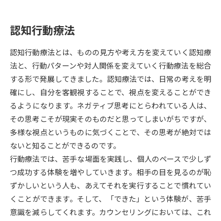
データサイエンス特集
奨学金・特待生制度特集
認知行動療法
デジタルパンフレット
進路の３択
認知行動療法とは、ものの見方や考え方を変えていく認知療
法と、行動パターンや対人関係を変えていく行動療法を総合
新学年スタート号特集ページ
新学年スタート号特集ページ
する形で発展してきました。認知療法では、日常の考えを明
（高3生用）
（高2生用）
確にし、自分を客観視することで、視点を変えることができ
SELFBRAND特集ページ
るようになります。ネガティブ思考にとらわれている人は、
その思考こそが現実そのものだと思ってしまいがちですが、
オープンキャンパスなどを調べる
多様な視点というものに気づくことで、その思考が絶対では
ないと知ることができるのです。
オープンキャンパス検索
実施プログラムから探す
行動療法では、苦手な場面を実践し、個人のペースで少しず
つ成功する体験を増やしていきます。相手の目を見るのが恥
来場型・Web型イベント特集
夢ナビライブ
ずかしいという人も、あえてそれを実行することで慣れてい
くことができます。そして、「できた」という体験が、苦手
意識を減らしてくれます。カウンセリングにおいては、これ