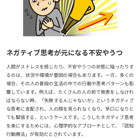
専門学校の資料請求
大学院の資料請求
大学入学共通テスト「受験案
留学・進学関連、塾・予備校
内」の請求
大学入学共通テスト「受験上の
高等学校卒業程度認定試験
配慮案内」の請求
ネガティブ思考が元になる不安やうつ
幼稚園教員資格認定試験
小学校教員資格認定試験
人間がストレスを感じたり、不安やうつの状態に陥ったりす
高等学校（情報）教員資格認定
試験
るのは、状況や環境が要因の場合もあります。一方、多くの
場合、その人の普段の生活の中での行動や思考パターンも影
響しています。例えば、たくさんの人の前で発表をしなけれ
大学研究
大学検索
ばならない時、「失敗するんじゃないか」というネガティブ
な思考に支配され、人の顔を見られなくなり、早口になりと
ても緊張する、というケースです。こうしたネガティブ思考
大学で学べる内容や特徴を調べる
を楽にするためには、心理学的なアプローチとして、「認知
国際・グローバルに強い大学特
行動療法」が有効だとされています。
新増設大学・学部・学科特集
集