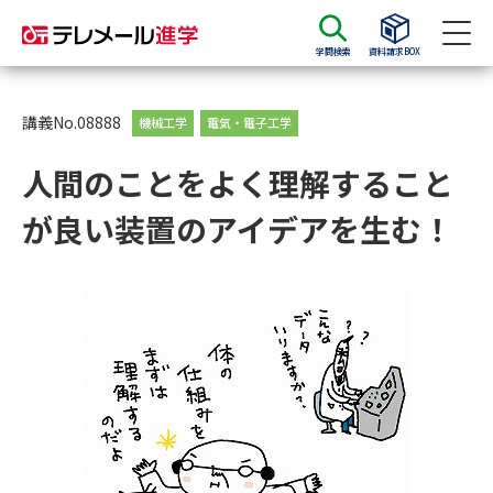
学問検索
資料請求BOX
資料請求
資料検索
講義No.08888
機械工学
電気・電子工学
人間のことをよく理解すること
大学・短大の資料種類から請求
が良い装置のアイデアを生む！
大学パンフ
学部・学科パンフ
総合型選抜・学校推薦型選抜 募
大学入学共通テスト利用選抜の
集要項＆願書
募集要項＆願書
過去問題集
大学・短大以外の資料から請求