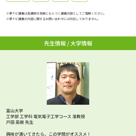
学問のミニ講義「夢ナビ講義」
学問分野解説
※夢ナビ講義は各講師の見解にもとづく講義内容としてご理解ください。
学問の教科書
夢ナビライブ
※夢ナビ講義の内容に関するお問い合わせには対応しておりません。
ユーザーサポート
先生情報 / 大学情報
Ｑ＆Ａ よくあるご質問
大学進学IDについて
資料の料金の
受付内容・発送状況の確認
お支払いについて
テレメール
個人情報取扱規定
お支払いサイト
テレメール進学カタログ
特定商取引表記
訂正のご案内
富山大学
工学部 工学科 電気電子工学コース 准教授
戸田 英樹 先生
興味が湧いてきたら、この学問がオススメ！