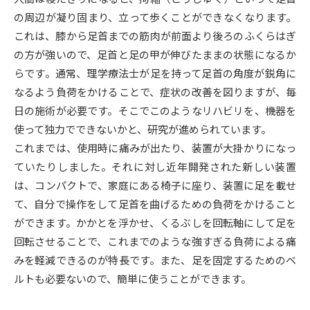
の周辺が凝り固まり、立って歩くことができなくなります。
データサイエンス特集
奨学金・特待生制度特集
これは、膝から足首までの筋肉が前面より後ろのふくらはぎ
の方が強いので、足首と足の甲が伸びたままの状態になるか
デジタルパンフレット
進路の３択
らです。通常、理学療法士が足を持って足首の角度が鋭角に
なるよう負荷をかけることで、症状の改善を図りますが、毎
新学年スタート号特集ページ
新学年スタート号特集ページ
日の施術が必要です。そこでこのようなリハビリを、機器を
（高3生用）
（高2生用）
使って独力でできないかと、研究が進められています。
SELFBRAND特集ページ
これまでは、使用時に痛みが出たり、装置が大掛かりになっ
ていたりしました。それに対し近年開発された新しい装置
オープンキャンパスなどを調べる
は、コンパクトで、家庭にある椅子に座り、装置に足を載せ
て、自分で操作をして足首を曲げるための負荷をかけること
オープンキャンパス検索
実施プログラムから探す
ができます。かかとを浮かせ、くるぶしを回転軸にして足を
回転させることで、これまでのような強すぎる負荷による痛
来場型・Web型イベント特集
夢ナビライブ
みを軽減できるのが特長です。また、足を固定するためのベ
ルトも必要ないので、簡単に使うことができます。