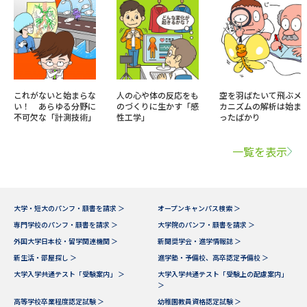
これがないと始まらな
人の心や体の反応をも
空を羽ばたいて飛ぶメ
い！ あらゆる分野に
のづくりに生かす「感
カニズムの解析は始ま
不可欠な「計測技術」
性工学」
ったばかり
一覧を表示
大学・短大のパンフ・願書を請求 ＞
オープンキャンパス検索 ＞
専門学校のパンフ・願書を請求 ＞
大学院のパンフ・願書を請求 ＞
外国大学日本校・留学関連機関 ＞
新聞奨学会・進学情報誌 ＞
新生活・部屋探し ＞
進学塾・予備校、高卒認定予備校 ＞
大学入学共通テスト「受験案内」 ＞
大学入学共通テスト「受験上の配慮案内」
＞
高等学校卒業程度認定試験 ＞
幼稚園教員資格認定試験 ＞