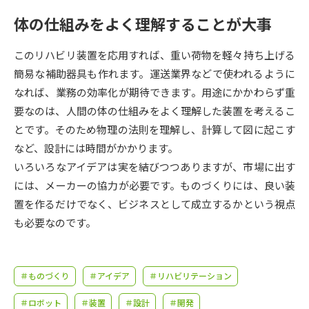
受験準備
資料検索
体の仕組みをよく理解することが大事
志望校・出願校を調べる
このリハビリ装置を応用すれば、重い荷物を軽々持ち上げる
簡易な補助器具も作れます。運送業界などで使われるように
併願校選び
受験スケジュールを立てよう
なれば、業務の効率化が期待できます。用途にかかわらず重
要なのは、人間の体の仕組みをよく理解した装置を考えるこ
先輩が入学を決めた理由
とです。そのため物理の法則を理解し、計算して図に起こす
テレメール全国一斉進学調査
など、設計には時間がかかります。
いろいろなアイデアは実を結びつつありますが、市場に出す
新生活お役立ちガイド
には、メーカーの協力が必要です。ものづくりには、良い装
置を作るだけでなく、ビジネスとして成立するかという視点
学問発見
学問検索
も必要なのです。
大学で学びたい学問発見
＃ものづくり
＃アイデア
＃リハビリテーション
＃ロボット
＃装置
＃設計
＃開発