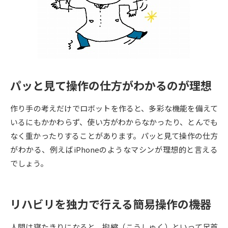
専門学校の資料請求
大学院の資料請求
大学入学共通テスト「受験案
留学・進学関連、塾・予備校
内」の請求
大学入学共通テスト「受験上の
高等学校卒業程度認定試験
配慮案内」の請求
パッと見て操作の仕方がわかるのが理想
幼稚園教員資格認定試験
小学校教員資格認定試験
作り手の考えだけでロボットを作ると、多彩な機能を備えて
高等学校（情報）教員資格認定
試験
いるにもかかわらず、使い方がわからなかったり、とんでも
なく重かったりすることがあります。パッと見て操作の仕方
がわかる、例えばiPhoneのようなマシンが理想的と言える
大学研究
大学検索
でしょう。
大学で学べる内容や特徴を調べる
リハビリを独力で行える簡易操作の機器
国際・グローバルに強い大学特
新増設大学・学部・学科特集
集
人間は寝たきりになると、拘縮（こうしゅく）といって足首