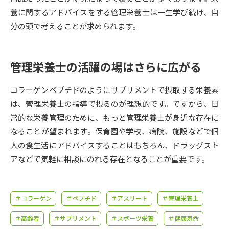
受験準備
資料検索
養に関するアドバイスをする管理栄養士は一生学び続け、自
分の頭で考えることが求められます。
志望校・出願校を調べる
管理栄養士の活躍の場はさらに広がる
併願校選び
受験スケジュールを立てよう
コラーゲンペプチドのようにサプリメントで摂取する栄養素
先輩が入学を決めた理由
テレメール全国一斉進学調査
は、管理栄養士の指導で摂るのが理想的です。ですから、日
常的な栄養管理のために、もっと管理栄養士が身近な存在に
新生活お役立ちガイド
なることが望まれます。保育園や学校、病院、施設などで個
人の食生活にアドバイスすることはもちろん、ドラッグスト
アなどで気軽に相談にのれる存在となることが重要です。
学問発見
学問検索
＃コラーゲン
＃ペプチド
＃アスリート
＃管理栄養士
大学で学びたい学問発見
＃高齢者
＃サプリメント
＃スポーツ栄養
＃健康寿命