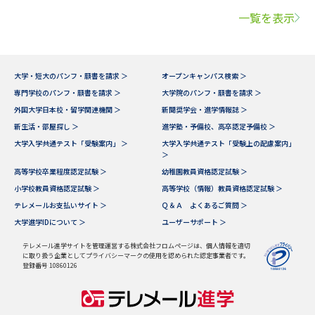
一覧を表示
大学・短大のパンフ・願書を請求 ＞
オープンキャンパス検索 ＞
専門学校のパンフ・願書を請求 ＞
大学院のパンフ・願書を請求 ＞
外国大学日本校・留学関連機関 ＞
新聞奨学会・進学情報誌 ＞
新生活・部屋探し ＞
進学塾・予備校、高卒認定予備校 ＞
大学入学共通テスト「受験案内」 ＞
大学入学共通テスト「受験上の配慮案内」
＞
高等学校卒業程度認定試験 ＞
幼稚園教員資格認定試験 ＞
小学校教員資格認定試験 ＞
高等学校（情報）教員資格認定試験 ＞
テレメールお支払いサイト ＞
Ｑ＆Ａ よくあるご質問 ＞
大学進学IDについて ＞
ユーザーサポート ＞
テレメール進学サイトを管理運営する株式会社フロムページは、個人情報を適切
に取り扱う企業としてプライバシーマークの使用を認められた認定事業者です。
登録番号 10860126