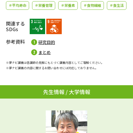
学問のミニ講義「夢ナビ講義」
学問分野解説
＃平均寿命
＃栄養管理
＃栄養素
＃食物繊維
＃食生活
学問の教科書
夢ナビライブ
関連する
SDGs
ユーザーサポート
参考資料
研究目的
Ｑ＆Ａ よくあるご質問
大学進学IDについて
まとめ
※夢ナビ講義は各講師の見解にもとづく講義内容としてご理解ください。
資料の料金の
受付内容・発送状況の確認
※夢ナビ講義の内容に関するお問い合わせには対応しておりません。
お支払いについて
テレメール
個人情報取扱規定
お支払いサイト
先生情報 / 大学情報
テレメール進学カタログ
特定商取引表記
訂正のご案内