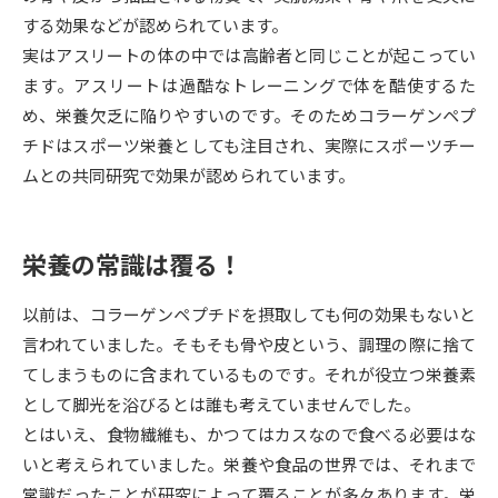
する効果などが認められています。
データサイエンス特集
奨学金・特待生制度特集
実はアスリートの体の中では高齢者と同じことが起こってい
ます。アスリートは過酷なトレーニングで体を酷使するた
デジタルパンフレット
進路の３択
め、栄養欠乏に陥りやすいのです。そのためコラーゲンペプ
チドはスポーツ栄養としても注目され、実際にスポーツチー
新学年スタート号特集ページ
新学年スタート号特集ページ
ムとの共同研究で効果が認められています。
（高3生用）
（高2生用）
SELFBRAND特集ページ
栄養の常識は覆る！
オープンキャンパスなどを調べる
以前は、コラーゲンペプチドを摂取しても何の効果もないと
言われていました。そもそも骨や皮という、調理の際に捨て
オープンキャンパス検索
実施プログラムから探す
てしまうものに含まれているものです。それが役立つ栄養素
として脚光を浴びるとは誰も考えていませんでした。
来場型・Web型イベント特集
夢ナビライブ
とはいえ、食物繊維も、かつてはカスなので食べる必要はな
いと考えられていました。栄養や食品の世界では、それまで
常識だったことが研究によって覆ることが多々あります。栄