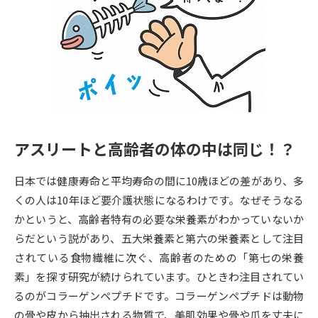
専門学校の資料請求
大学院の資料請求
大学入学共通テスト「受験案
留学・進学関連、塾・予備校
内」の請求
大学入学共通テスト「受験上の
高等学校卒業程度認定試験
配慮案内」の請求
幼稚園教員資格認定試験
小学校教員資格認定試験
アスリートと高齢者の体の中は同じ！？
高等学校（情報）教員資格認定
試験
日本では健康寿命と平均寿命の間に10歳ほどの差があり、多
くの人は10年ほど要介護状態になるわけです。なぜそうなる
大学研究
大学検索
かというと、高齢者特有の必要な栄養素がわかっていないか
らだという説があり、五大栄養素と第六の栄養素として注目
されている食物繊維に次ぐ、高齢者のための「第七の栄養
大学で学べる内容や特徴を調べる
素」を探す研究が続けられています。ひときわ注目されてい
るのがコラーゲンペプチドです。コラーゲンペプチドは動物
国際・グローバルに強い大学特
新増設大学・学部・学科特集
の骨や皮から抽出される物質で、美肌効果や骨や爪を丈夫に
集