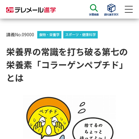
学問検索
資料請求BOX
資料請求
資料検索
講義No.09000
食物・栄養学
スポーツ・健康科学
栄養界の常識を打ち破る第七の
大学・短大の資料種類から請求
栄養素「コラーゲンペプチド」
大学パンフ
学部・学科パンフ
とは
総合型選抜・学校推薦型選抜 募
大学入学共通テスト利用選抜の
集要項＆願書
募集要項＆願書
過去問題集
大学・短大以外の資料から請求