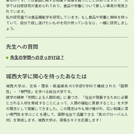
学では日夜研究が進められており、食品や栄養について新しい事実が発見さ
れています。
私の研究室では食品機能学を研究しています。もし食品や栄養に興味を持っ
ていて、自分で成し遂げたいものを何か持っているなら、一緒に研究しまし
ょう。
先生への質問
先生の学問へのきっかけは？
城西大学に関心を持ったあなたは
城西大学は、文系・理系・医歯薬系の5学部9学科で構成された「国際
性」・「専門性」を学べる総合大学です。
建学の精神「学問による人間形成」に基づき、「社会が発展するために必要
とされる人材を育成することによって、人類の福祉に貢献すること」を大学
の理念として発展してきました。この理念は今も受け継がれ、広い知識と深
い専門性を学ぶことを通して、国際社会で活躍できる「真のグローバル人
材」を育成します。城西大学は、頑張るキミを応援します！