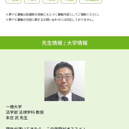
学問のミニ講義「夢ナビ講義」
学問分野解説
※夢ナビ講義は各講師の見解にもとづく講義内容としてご理解ください。
学問の教科書
夢ナビライブ
※夢ナビ講義の内容に関するお問い合わせには対応しておりません。
ユーザーサポート
先生情報 / 大学情報
Ｑ＆Ａ よくあるご質問
大学進学IDについて
資料の料金の
受付内容・発送状況の確認
お支払いについて
テレメール
個人情報取扱規定
お支払いサイト
テレメール進学カタログ
特定商取引表記
訂正のご案内
一橋大学
法学部 法律学科 教授
本庄 武 先生
興味が湧いてきたら、この学問がオススメ！