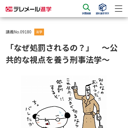
学問検索
資料請求BOX
資料請求
資料検索
講義No.09180
法学
「なぜ処罰されるの？」 ～公
大学・短大の資料種類から請求
共的な視点を養う刑事法学～
大学パンフ
学部・学科パンフ
総合型選抜・学校推薦型選抜 募
大学入学共通テスト利用選抜の
集要項＆願書
募集要項＆願書
過去問題集
大学・短大以外の資料から請求