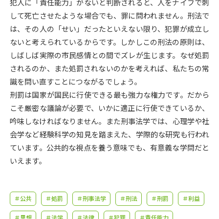
受験準備
資料検索
犯人に「責任能力」がないと判断されると、人をナイフで刺
して死亡させたような場合でも、罪に問われません。刑法で
は、その人の「せい」だったといえない限り、犯罪が成立し
志望校・出願校を調べる
ないと考えられているからです。しかしこの刑法の原則は、
しばしば実際の市民感情との間でズレが生じます。なぜ処罰
併願校選び
受験スケジュールを立てよう
されるのか、また処罰されないのかを考えれば、私たちの常
識を問い直すことにつながるでしょう。
先輩が入学を決めた理由
テレメール全国一斉進学調査
刑罰は国家が国民に行使できる最も強力な権力です。だから
こそ厳密な議論が必要で、いかに適正に行使できているか、
新生活お役立ちガイド
吟味しなければなりません。また刑事法学では、心理学や社
会学など経験科学の知見を踏まえた、学際的な研究も行われ
ています。公共的な視点を養う意味でも、有意義な学問だと
学問発見
学問検索
いえます。
大学で学びたい学問発見
＃公共
＃処罰
＃刑事法学
＃刑法
＃刑罰
＃利益
＃思想
＃法学
＃法律
＃犯罪
＃責任能力