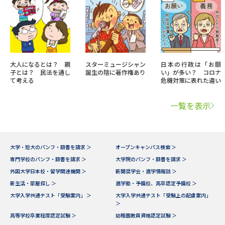
大人になるとは？ 親
スターミュージシャン
日本の行政は「お願
子とは？ 民法を通し
誕生の陰に著作権あり
い」が多い？ コロナ
て考える
危機対策に表れた違い
一覧を表示
大学・短大のパンフ・願書を請求 ＞
オープンキャンパス検索 ＞
専門学校のパンフ・願書を請求 ＞
大学院のパンフ・願書を請求 ＞
外国大学日本校・留学関連機関 ＞
新聞奨学会・進学情報誌 ＞
新生活・部屋探し ＞
進学塾・予備校、高卒認定予備校 ＞
大学入学共通テスト「受験案内」 ＞
大学入学共通テスト「受験上の配慮案内」
＞
高等学校卒業程度認定試験 ＞
幼稚園教員資格認定試験 ＞