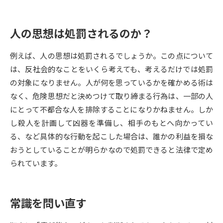
データサイエンス特集
奨学金・特待生制度特集
人の思想は処罰されるのか？
デジタルパンフレット
進路の３択
例えば、人の思想は処罰されるでしょうか。この点について
は、反社会的なことをいくら考えても、考えるだけでは処罰
新学年スタート号特集ページ
新学年スタート号特集ページ
（高3生用）
（高2生用）
の対象になりません。人が何を思っているかを確かめる術は
なく、危険思想だと決めつけて取り締まる行為は、一部の人
SELFBRAND特集ページ
にとって不都合な人を排除することになりかねません。しか
し殺人を計画して凶器を準備し、相手のもとへ向かってい
オープンキャンパスなどを調べる
る、など具体的な行動を起こした場合は、誰かの利益を損な
おうとしていることが明らかなので処罰できると法律で定め
オープンキャンパス検索
実施プログラムから探す
られています。
来場型・Web型イベント特集
夢ナビライブ
常識を問い直す