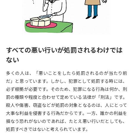
専門学校の資料請求
大学院の資料請求
大学入学共通テスト「受験案
留学・進学関連、塾・予備校
内」の請求
大学入学共通テスト「受験上の
高等学校卒業程度認定試験
配慮案内」の請求
すべての悪い行いが処罰されるわけでは
幼稚園教員資格認定試験
小学校教員資格認定試験
ない
高等学校（情報）教員資格認定
試験
多くの人は、「悪いことをしたら処罰されるのが当たり前
だ」と思っています。しかし、犯罪として処罰する時には、
必ず根拠が必要です。そのため、犯罪になる行為は何か、刑
大学研究
大学検索
罰の種類や程度と合わせて定めている法律が「刑法」です。
殺人や傷害、窃盗などが処罰の対象となるのは、人にとって
大学で学べる内容や特徴を調べる
大事な利益を侵害する行為だからです。一方、誰かの利益を
損なう恐れがないのであれば、たとえ悪い行いだとしても、
国際・グローバルに強い大学特
処罰すべきではないと考えられています。
新増設大学・学部・学科特集
集