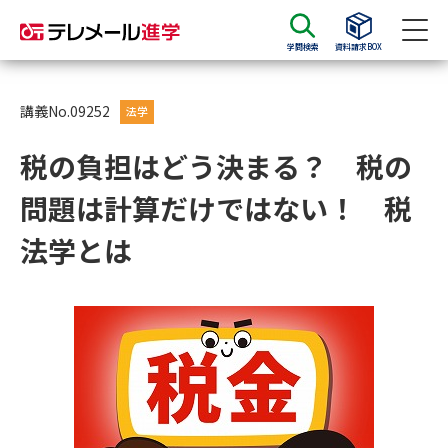
学問検索
資料請求BOX
資料請求
資料検索
講義No.09252
法学
税の負担はどう決まる？ 税の
大学・短大の資料種類から請求
問題は計算だけではない！ 税
大学パンフ
学部・学科パンフ
法学とは
総合型選抜・学校推薦型選抜 募
大学入学共通テスト利用選抜の
集要項＆願書
募集要項＆願書
過去問題集
大学・短大以外の資料から請求