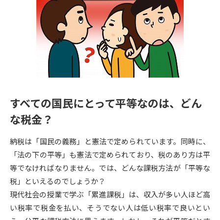
専門学校の資料請求
大学院の資料請求
大学入学共通テスト「受験案
留学・進学関連、塾・予備校
内」の請求
大学入学共通テスト「受験上の
高等学校卒業程度認定試験
配慮案内」の請求
幼稚園教員資格認定試験
小学校教員資格認定試験
すべての国民にとって平等なのは、どん
高等学校（情報）教員資格認定
試験
な税金？
納税は「国民の義務」と憲法で定められています。同時に、
大学研究
大学検索
「法の下の平等」も憲法で定められており、税のあり方は平
等でなければなりません。では、どんな課税方法が「平等な
税」といえるのでしょうか？
大学で学べる内容や特徴を調べる
現代社会の授業で学ぶ「累進課税」は、収入が多い人ほど高
い税率で税金を払い、そうでない人は低い税率で良いとい
国際・グローバルに強い大学特
新増設大学・学部・学科特集
集