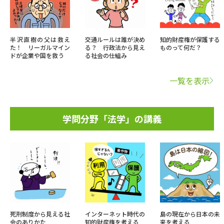
半沢直樹の父は救え
交通ルールは誰が決め
知的財産権が保護する
た！ リーガルマイン
る？ 行政法から見え
ものって何だ？
ドが企業や国を救う
る社会の仕組み
一覧を表示
学問分野「法学」の講義
死刑制度から見える社
インターネット時代の
島の現在から日本の未
会のありかた
知的財産権を考える
来を考える