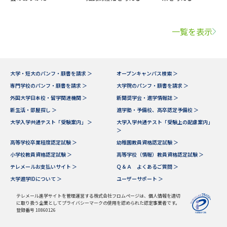
一覧を表示
大学・短大のパンフ・願書を請求 ＞
オープンキャンパス検索 ＞
専門学校のパンフ・願書を請求 ＞
大学院のパンフ・願書を請求 ＞
外国大学日本校・留学関連機関 ＞
新聞奨学会・進学情報誌 ＞
新生活・部屋探し ＞
進学塾・予備校、高卒認定予備校 ＞
大学入学共通テスト「受験案内」 ＞
大学入学共通テスト「受験上の配慮案内」
＞
高等学校卒業程度認定試験 ＞
幼稚園教員資格認定試験 ＞
小学校教員資格認定試験 ＞
高等学校（情報）教員資格認定試験 ＞
テレメールお支払いサイト ＞
Ｑ＆Ａ よくあるご質問 ＞
大学進学IDについて ＞
ユーザーサポート ＞
テレメール進学サイトを管理運営する株式会社フロムページは、個人情報を適切
に取り扱う企業としてプライバシーマークの使用を認められた認定事業者です。
登録番号 10860126