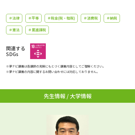
学問のミニ講義「夢ナビ講義」
学問分野解説
＃法律
＃平等
＃税金(税・租税)
＃消費税
＃納税
学問の教科書
夢ナビライブ
＃憲法
＃累進課税
ユーザーサポート
関連する
Ｑ＆Ａ よくあるご質問
大学進学IDについて
SDGs
資料の料金の
※夢ナビ講義は各講師の見解にもとづく講義内容としてご理解ください。
受付内容・発送状況の確認
お支払いについて
※夢ナビ講義の内容に関するお問い合わせには対応しておりません。
テレメール
個人情報取扱規定
お支払いサイト
先生情報 / 大学情報
テレメール進学カタログ
特定商取引表記
訂正のご案内