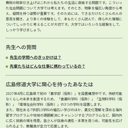
費税の税率引き上げはこれから私たちの生活に直結する問題です。こういっ
た社会問題について大学では考えます。そのとき、物事を幅広い角度から考
え、疑問を持つ姿勢が重要です。そのためには、できるだけたくさんの人の
意見を聞き、より多くの体験をして、本もたくさん読んで、得られた情報に
ついてしっかりと考えることが大切です。大学ではいろいろな経験をして、
しっかり学びましょう。
先生への質問
先生の学問へのきっかけは？
先輩たちはどんな仕事に携わっているの？
広島修道大学に関心を持ったあなたは
2027年4月に広島県で初の「農学部（仮称）」を設置構想中です。持続可能
なくらしの未来を創造するため、「食農科学科（仮称）」「生物科学科（仮
称）」「環境社会科学科（仮称）」の3つの学科を設置します。
また、現在ある7学部13学科の幅広い学びのほか、異文化理解を深める海外
留学プログラムや地域の課題解決にチャレンジするプログラムなど、国内外
に広く挑戦の場を用意。皆さんが自身の適性・本質を見つめ、可能性を広げ
られるよう、教職員が全力で応援します。