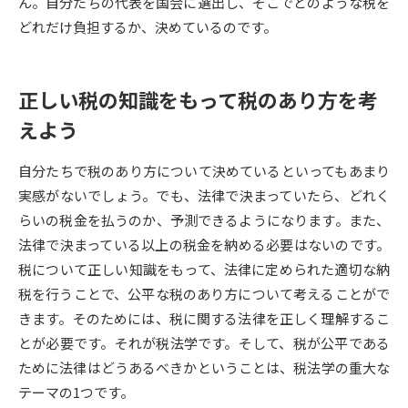
受験準備
資料検索
ん。自分たちの代表を国会に選出し、そこでどのような税を
どれだけ負担するか、決めているのです。
志望校・出願校を調べる
正しい税の知識をもって税のあり方を考
併願校選び
受験スケジュールを立てよう
えよう
先輩が入学を決めた理由
自分たちで税のあり方について決めているといってもあまり
テレメール全国一斉進学調査
実感がないでしょう。でも、法律で決まっていたら、どれく
らいの税金を払うのか、予測できるようになります。また、
新生活お役立ちガイド
法律で決まっている以上の税金を納める必要はないのです。
税について正しい知識をもって、法律に定められた適切な納
学問発見
学問検索
税を行うことで、公平な税のあり方について考えることがで
きます。そのためには、税に関する法律を正しく理解するこ
とが必要です。それが税法学です。そして、税が公平である
大学で学びたい学問発見
ために法律はどうあるべきかということは、税法学の重大な
テーマの1つです。