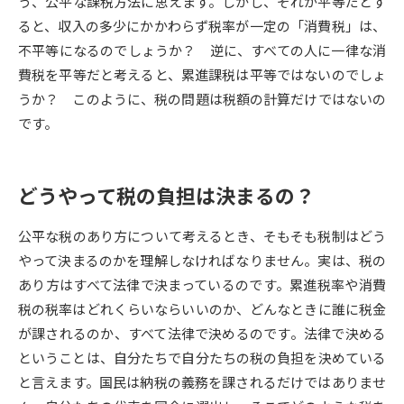
う、公平な課税方法に思えます。しかし、それが平等だとす
ると、収入の多少にかかわらず税率が一定の「消費税」は、
データサイエンス特集
奨学金・特待生制度特集
不平等になるのでしょうか？ 逆に、すべての人に一律な消
費税を平等だと考えると、累進課税は平等ではないのでしょ
デジタルパンフレット
進路の３択
うか？ このように、税の問題は税額の計算だけではないの
です。
新学年スタート号特集ページ
新学年スタート号特集ページ
（高3生用）
（高2生用）
SELFBRAND特集ページ
どうやって税の負担は決まるの？
オープンキャンパスなどを調べる
公平な税のあり方について考えるとき、そもそも税制はどう
やって決まるのかを理解しなければなりません。実は、税の
オープンキャンパス検索
実施プログラムから探す
あり方はすべて法律で決まっているのです。累進税率や消費
税の税率はどれくらいならいいのか、どんなときに誰に税金
来場型・Web型イベント特集
夢ナビライブ
が課されるのか、すべて法律で決めるのです。法律で決める
ということは、自分たちで自分たちの税の負担を決めている
と言えます。国民は納税の義務を課されるだけではありませ