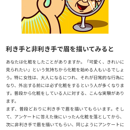
専門学校の資料請求
大学院の資料請求
大学入学共通テスト「受験案
留学・進学関連、塾・予備校
内」の請求
大学入学共通テスト「受験上の
高等学校卒業程度認定試験
配慮案内」の請求
利き手と非利き手で眉を描いてみると
幼稚園教員資格認定試験
小学校教員資格認定試験
あなたは化粧をしたことがありますか。「可愛く、きれいに
高等学校（情報）教員資格認定
試験
見られたい」という気持ちから化粧を始める人もいるでしょ
う。特に女性は、大人になるにつれ、それが日常的な行為に
なり、外出する前には必ず化粧をするという人が多くなりま
大学研究
大学検索
す。普段から化粧をしている人に対する、こんな実験があり
ます。
まず、普段どおりに利き手で眉を描いてもらいます。そし
大学で学べる内容や特徴を調べる
て、アンケートに答えた後にいったん化粧を落としてから、
国際・グローバルに強い大学特
次に非利き手で眉を描いてもらい、同じようにアンケートに
新増設大学・学部・学科特集
集