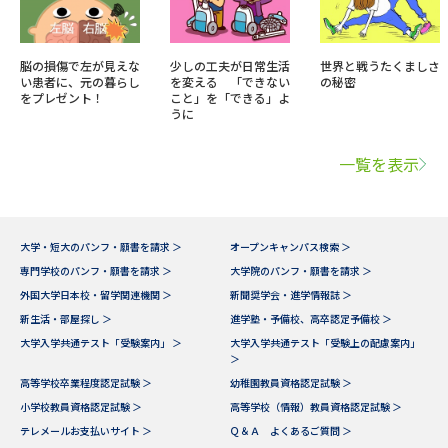
脳の損傷で左が見えな
少しの工夫が日常生活
世界と戦うたくましさ
い患者に、元の暮らし
を変える 「できない
の秘密
をプレゼント！
こと」を「できる」よ
うに
一覧を表示
大学・短大のパンフ・願書を請求 ＞
オープンキャンパス検索 ＞
専門学校のパンフ・願書を請求 ＞
大学院のパンフ・願書を請求 ＞
外国大学日本校・留学関連機関 ＞
新聞奨学会・進学情報誌 ＞
新生活・部屋探し ＞
進学塾・予備校、高卒認定予備校 ＞
大学入学共通テスト「受験案内」 ＞
大学入学共通テスト「受験上の配慮案内」
＞
高等学校卒業程度認定試験 ＞
幼稚園教員資格認定試験 ＞
小学校教員資格認定試験 ＞
高等学校（情報）教員資格認定試験 ＞
テレメールお支払いサイト ＞
Ｑ＆Ａ よくあるご質問 ＞