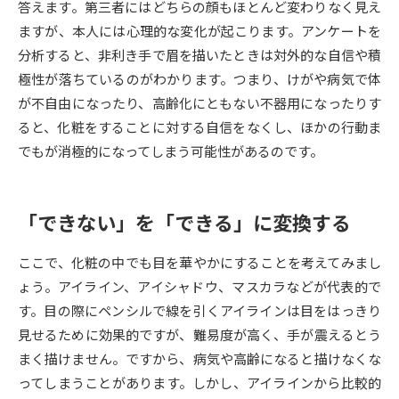
答えます。第三者にはどちらの顔もほとんど変わりなく見え
ますが、本人には心理的な変化が起こります。アンケートを
データサイエンス特集
奨学金・特待生制度特集
分析すると、非利き手で眉を描いたときは対外的な自信や積
極性が落ちているのがわかります。つまり、けがや病気で体
デジタルパンフレット
進路の３択
が不自由になったり、高齢化にともない不器用になったりす
ると、化粧をすることに対する自信をなくし、ほかの行動ま
新学年スタート号特集ページ
新学年スタート号特集ページ
（高3生用）
（高2生用）
でもが消極的になってしまう可能性があるのです。
SELFBRAND特集ページ
「できない」を「できる」に変換する
オープンキャンパスなどを調べる
ここで、化粧の中でも目を華やかにすることを考えてみまし
オープンキャンパス検索
実施プログラムから探す
ょう。アイライン、アイシャドウ、マスカラなどが代表的で
す。目の際にペンシルで線を引くアイラインは目をはっきり
来場型・Web型イベント特集
夢ナビライブ
見せるために効果的ですが、難易度が高く、手が震えるとう
まく描けません。ですから、病気や高齢になると描けなくな
ってしまうことがあります。しかし、アイラインから比較的