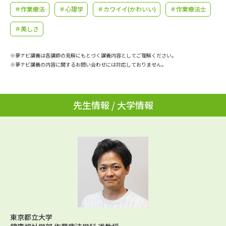
学問のミニ講義「夢ナビ講義」
学問分野解説
＃作業療法
＃心理学
＃カワイイ(かわいい)
＃作業療法士
＃美しさ
学問の教科書
夢ナビライブ
※夢ナビ講義は各講師の見解にもとづく講義内容としてご理解ください。
ユーザーサポート
※夢ナビ講義の内容に関するお問い合わせには対応しておりません。
Ｑ＆Ａ よくあるご質問
大学進学IDについて
先生情報 / 大学情報
資料の料金の
受付内容・発送状況の確認
お支払いについて
テレメール
個人情報取扱規定
お支払いサイト
テレメール進学カタログ
特定商取引表記
訂正のご案内
東京都立大学