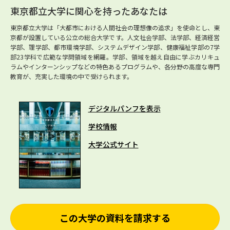
東京都立大学に関心を持ったあなたは
東京都立大学は「大都市における人間社会の理想像の追求」を使命とし、東
京都が設置している公立の総合大学です。人文社会学部、法学部、経済経営
学部、理学部、都市環境学部、システムデザイン学部、健康福祉学部の7学
部23学科で広範な学問領域を網羅。学部、領域を越え自由に学ぶカリキュ
ラムやインターンシップなどの特色あるプログラムや、各分野の高度な専門
教育が、充実した環境の中で受けられます。
デジタルパンフを表示
学校情報
大学公式サイト
この大学の資料を請求する