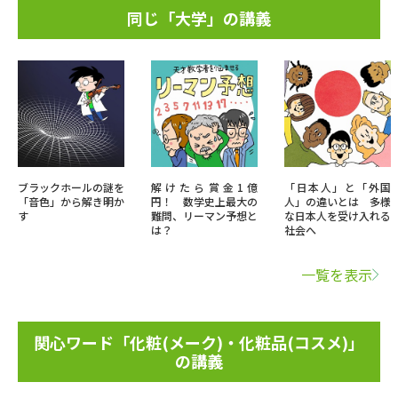
同じ「大学」の講義
ブラックホールの謎を
解けたら賞金1億
「日本人」と「外国
「音色」から解き明か
円！ 数学史上最大の
人」の違いとは 多様
す
難問、リーマン予想と
な日本人を受け入れる
は？
社会へ
一覧を表示
関心ワード「化粧(メーク)・化粧品(コスメ)」
の講義