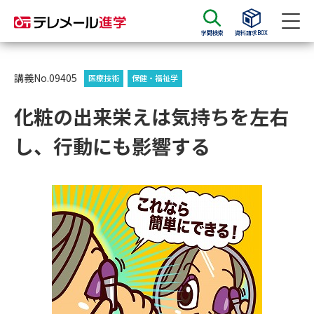
学問検索
資料請求BOX
資料請求
資料検索
講義No.09405
医療技術
保健・福祉学
化粧の出来栄えは気持ちを左右
大学・短大の資料種類から請求
し、行動にも影響する
大学パンフ
学部・学科パンフ
総合型選抜・学校推薦型選抜 募
大学入学共通テスト利用選抜の
集要項＆願書
募集要項＆願書
過去問題集
大学・短大以外の資料から請求