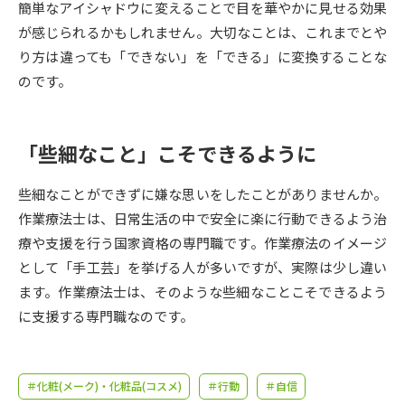
受験準備
資料検索
簡単なアイシャドウに変えることで目を華やかに見せる効果
が感じられるかもしれません。大切なことは、これまでとや
り方は違っても「できない」を「できる」に変換することな
志望校・出願校を調べる
のです。
併願校選び
受験スケジュールを立てよう
「些細なこと」こそできるように
先輩が入学を決めた理由
テレメール全国一斉進学調査
些細なことができずに嫌な思いをしたことがありませんか。
作業療法士は、日常生活の中で安全に楽に行動できるよう治
新生活お役立ちガイド
療や支援を行う国家資格の専門職です。作業療法のイメージ
として「手工芸」を挙げる人が多いですが、実際は少し違い
学問発見
学問検索
ます。作業療法士は、そのような些細なことこそできるよう
に支援する専門職なのです。
大学で学びたい学問発見
＃化粧(メーク)・化粧品(コスメ)
＃行動
＃自信