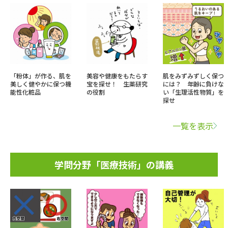
「粉体」が作る、肌を
美容や健康をもたらす
肌をみずみずしく保つ
美しく健やかに保つ機
宝を探せ！ 生薬研究
には？ 年齢に負けな
能性化粧品
の役割
い「生理活性物質」を
探せ
一覧を表示
学問分野「医療技術」の講義