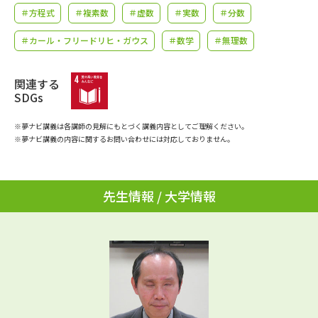
学問のミニ講義「夢ナビ講義」
学問分野解説
＃方程式
＃複素数
＃虚数
＃実数
＃分数
＃カール・フリードリヒ・ガウス
＃数学
＃無理数
学問の教科書
夢ナビライブ
ユーザーサポート
関連する
SDGs
Ｑ＆Ａ よくあるご質問
大学進学IDについて
※夢ナビ講義は各講師の見解にもとづく講義内容としてご理解ください。
※夢ナビ講義の内容に関するお問い合わせには対応しておりません。
資料の料金の
受付内容・発送状況の確認
お支払いについて
先生情報 / 大学情報
テレメール
個人情報取扱規定
お支払いサイト
テレメール進学カタログ
特定商取引表記
訂正のご案内