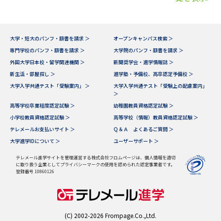
大学・短大のパンフ・願書を請求 ＞
オープンキャンパス検索 ＞
専門学校のパンフ・願書を請求 ＞
大学院のパンフ・願書を請求 ＞
外国大学日本校・留学関連機関 ＞
新聞奨学会・進学情報誌 ＞
新生活・部屋探し ＞
進学塾・予備校、高卒認定予備校 ＞
大学入学共通テスト「受験案内」 ＞
大学入学共通テスト「受験上の配慮案内」
＞
高等学校卒業程度認定試験 ＞
幼稚園教員資格認定試験 ＞
小学校教員資格認定試験 ＞
高等学校（情報）教員資格認定試験 ＞
テレメールお支払いサイト ＞
Ｑ＆Ａ よくあるご質問 ＞
大学進学IDについて ＞
ユーザーサポート ＞
テレメール進学サイトを管理運営する株式会社フロムページは、個人情報を適切
に取り扱う企業としてプライバシーマークの使用を認められた認定事業者です。
登録番号 10860126
(C) 2002-2026 Frompage.Co.,Ltd.