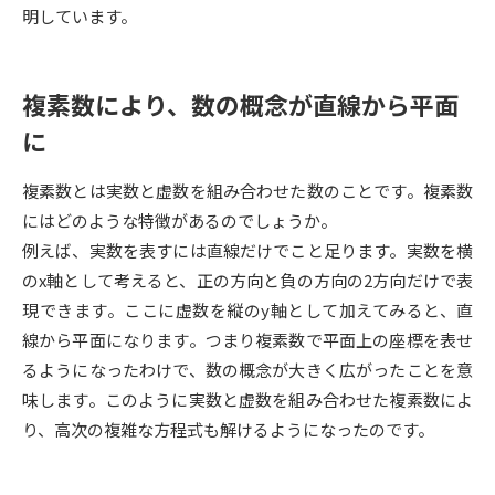
受験準備
資料検索
明しています。
志望校・出願校を調べる
複素数により、数の概念が直線から平面
に
併願校選び
受験スケジュールを立てよう
複素数とは実数と虚数を組み合わせた数のことです。複素数
先輩が入学を決めた理由
テレメール全国一斉進学調査
にはどのような特徴があるのでしょうか。
例えば、実数を表すには直線だけでこと足ります。実数を横
新生活お役立ちガイド
のx軸として考えると、正の方向と負の方向の2方向だけで表
現できます。ここに虚数を縦のy軸として加えてみると、直
線から平面になります。つまり複素数で平面上の座標を表せ
学問発見
学問検索
るようになったわけで、数の概念が大きく広がったことを意
味します。このように実数と虚数を組み合わせた複素数によ
り、高次の複雑な方程式も解けるようになったのです。
大学で学びたい学問発見