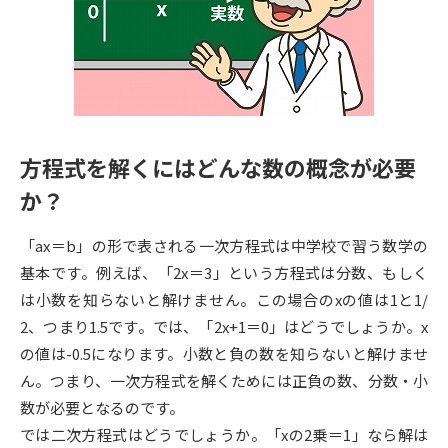
専門学校の資料請求
大学院の資料請求
大学入学共通テスト「受験案
留学・進学関連、塾・予備校
内」の請求
大学入学共通テスト「受験上の
高等学校卒業程度認定試験
配慮案内」の請求
方程式を解くにはどんな数の概念が必要
幼稚園教員資格認定試験
小学校教員資格認定試験
か？
高等学校（情報）教員資格認定
試験
「ax＝b」の形で表される一次方程式は中学校で習う数学の
基本です。例えば、「2x＝3」という方程式は分数、もしく
は小数を知らないと解けません。この場合のxの値は1と1/
大学研究
大学検索
2、つまり1.5です。では、「2x+1＝0」はどうでしょうか。x
の値は-0.5になります。小数と負の数を知らないと解けませ
大学で学べる内容や特徴を調べる
ん。つまり、一次方程式を解くためには正負の数、分数・小
数が必要となるのです。
国際・グローバルに強い大学特
では二次方程式はどうでしょうか。「xの2乗＝1」なら解は
新増設大学・学部・学科特集
集