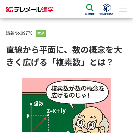
学問検索
資料請求BOX
資料請求
資料検索
講義No.09778
数学
直線から平面に、数の概念を大
大学・短大の資料種類から請求
きく広げる「複素数」とは？
大学パンフ
学部・学科パンフ
総合型選抜・学校推薦型選抜 募
大学入学共通テスト利用選抜の
集要項＆願書
募集要項＆願書
過去問題集
大学・短大以外の資料から請求