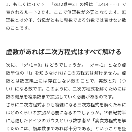
1、もしくは-1です。「xの2乗＝2」の解は「1.414……」で
表されるルート2です。ここで無理数が必要となります。無
データサイエンス特集
奨学金・特待生制度特集
理数とは分子、分母がともに整数である分数では表せない数
のことです。
デジタルパンフレット
進路の３択
新学年スタート号特集ページ
新学年スタート号特集ページ
（高3生用）
（高2生用）
虚数があれば二次方程式はすべて解ける
SELFBRAND特集ページ
次に、「x²+1＝0」はどうでしょうか。「x²＝-1」となり虚
数単位の「i」を知らなければこの方程式は解けません。虚
オープンキャンパスなどを調べる
数とは数直線上には存在しない数のことで、実数と対（つ
い）になる数です。このように、二次方程式を解くためには
オープンキャンパス検索
実施プログラムから探す
数の概念を複素数まで拡張していく必要があるのです。
さらに二次方程式よりも複雑になる三次方程式を解くために
来場型・Web型イベント特集
夢ナビライブ
はどのくらいの拡張が必要になるのでしょうか。19世紀前半
に活躍したドイツのガウスという数学者が「高次方程式を解
くためには、複素数まであれば十分である」ということを証