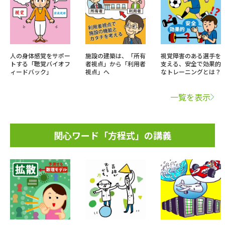
人の身体感覚をサポー
施設の建築は、「所有
視覚障害のある選手を
トする「聴覚バイオフ
者視点」から「利用者
支える、安全で効果的
ィードバック」
視点」へ
なトレーニングとは？
一覧を表示
関心ワード「方程式」の講義