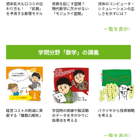
感染拡大も口コミの伝
奇跡を起こす空間？
流体のコンピュータ・
わり方も！ 「拡散」
現代数学に欠かせない
シミュレーションの正
を予測する数理モデル
「モジュライ空間」
しさを示すには？
一覧を表示
学問分野「数学」の講義
経営コストの削減に貢
学習時の視線や脳活動
バラツキから投資戦略
献する「離散凸解析」
のデータを手がかりに
を考える
指導法を考える
一覧を表示