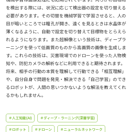
受験準備
資料検索
を検出する際には、状況に応じて検出器の設定を切り替える
必要があります。その切替を機械学習で学習させると、人の
志望校・出願校を調べる
目が暗いところでは瞳孔が開き、遠くを見るときは水晶体が
薄くなるように、自動で設定を切り替えて目標物をとらえら
併願校選び
受験スケジュールを立てよう
れるようになります。また超解像という技術は、ディープラ
ーニングを使って低画質のものから高画質の画像を生成しま
先輩が入学を決めた理由
す。これらの技術は、災害現場でのドローンを使った人物検
テレメール全国一斉進学調査
知や、防犯カメラの解析などに利用できると期待されます。
将来、相手の行動の本質を理解して行動できる「相互理解」
新生活お役立ちガイド
や、自分自身で問題を発見・解決できる「自己学習」のでき
るロボットが、人間の思いつかないような解法を教えてくれ
学問発見
学問検索
るかもしれません。
大学で学びたい学問発見
＃人工知能(AI)
＃ディープ・ラーニング(深層学習)
＃ロボット
＃ドローン
＃ニューラルネットワーク