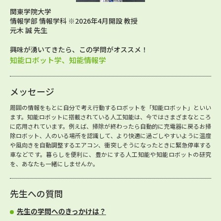
関東学院大学
情報学部 情報学科 ※2026年4月開設 教授
元木 誠 先生
興味が湧いてきたら、この学問がオススメ！
知能ロボット学、知能情報学
メッセージ
周囲の情報をもとに自分で考え行動するロボットを「知能ロボット」といい
ます。知能ロボットに搭載されている人工知能は、今ではさまざまなところ
に応用されています。例えば、掃除が終わったら自動的に充電器に戻るお掃
除ロボット、人のいる場所を認識して、より快適に過ごしやすいように温度
や風向きを自動調整するエアコン、衝突しそうになったときに緊急停車する
車などです。暮らしを便利に、豊かにする人工知能や知能ロボットの研究
を、あなたも一緒にしませんか。
先生への質問
先生の学問へのきっかけは？