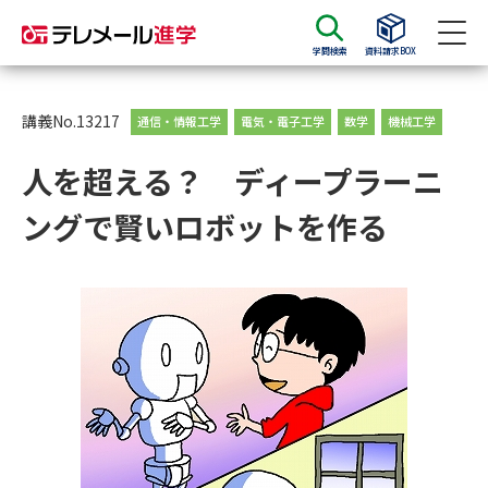
学問検索
資料請求BOX
資料請求
資料検索
講義No.13217
通信・情報工学
電気・電子工学
数学
機械工学
人を超える？ ディープラーニ
大学・短大の資料種類から請求
ングで賢いロボットを作る
大学パンフ
学部・学科パンフ
総合型選抜・学校推薦型選抜 募
大学入学共通テスト利用選抜の
集要項＆願書
募集要項＆願書
過去問題集
大学・短大以外の資料から請求