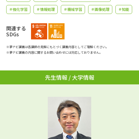
学問のミニ講義「夢ナビ講義」
学問分野解説
＃強化学習
＃情報処理
＃機械学習
＃画像処理
＃知能
学問の教科書
夢ナビライブ
関連する
SDGs
ユーザーサポート
※夢ナビ講義は各講師の見解にもとづく講義内容としてご理解ください。
※夢ナビ講義の内容に関するお問い合わせには対応しておりません。
Ｑ＆Ａ よくあるご質問
大学進学IDについて
資料の料金の
受付内容・発送状況の確認
お支払いについて
先生情報 / 大学情報
テレメール
個人情報取扱規定
お支払いサイト
テレメール進学カタログ
特定商取引表記
訂正のご案内