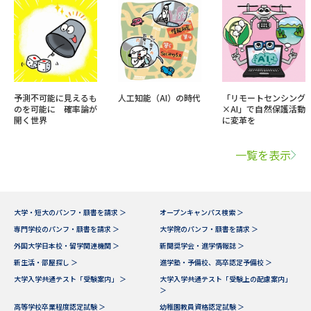
予測不可能に見えるも
人工知能（AI）の時代
「リモートセンシング
のを可能に 確率論が
×AI」で自然保護活動
開く世界
に変革を
一覧を表示
大学・短大のパンフ・願書を請求 ＞
オープンキャンパス検索 ＞
専門学校のパンフ・願書を請求 ＞
大学院のパンフ・願書を請求 ＞
外国大学日本校・留学関連機関 ＞
新聞奨学会・進学情報誌 ＞
新生活・部屋探し ＞
進学塾・予備校、高卒認定予備校 ＞
大学入学共通テスト「受験案内」 ＞
大学入学共通テスト「受験上の配慮案内」
＞
高等学校卒業程度認定試験 ＞
幼稚園教員資格認定試験 ＞