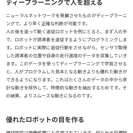
ディープラーニングで人を超える
データサイエンス特集
奨学金・特待生制度特集
ニューラルネットワークを発展させたものがディープラーニ
ングで、より早く正確な判断が可能です。
デジタルパンフレット
進路の３択
人の後を追って動く追従ロボットを例にとると、まず人の手
で、ロボットが誘導者を追従するようにプログラミングしま
新学年スタート号特集ページ
新学年スタート号特集ページ
す。ロボットに実際に追従行動をさせながら、センサで取得
（高3生用）
（高2生用）
した誘導者の位置や自身の走行速度のデータを収集していき
SELFBRAND特集ページ
ます。このデータを使ってディープラーニングで学習させる
と、人がプログラムした見本となる動きよりも優れた動きが
オープンキャンパスなどを調べる
できるようになります。これはたくさんのデータの中から余
計な動きを除外して、特徴的な動きを抽出するためです。そ
オープンキャンパス検索
実施プログラムから探す
の結果、よりスムーズな動きになるのです。
来場型・Web型イベント特集
夢ナビライブ
優れたロボットの目を作る
機械学習は画像処理にも応用されています。何らかの目標物