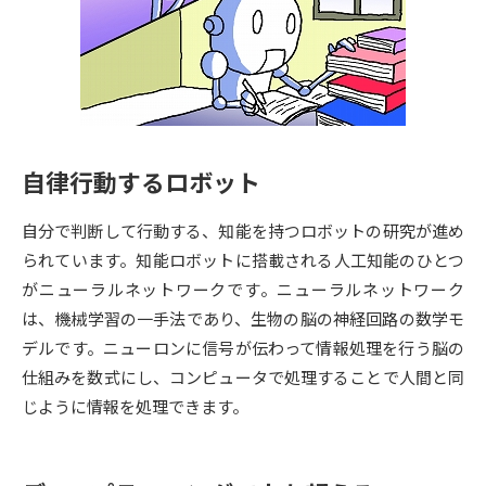
専門学校の資料請求
大学院の資料請求
大学入学共通テスト「受験案
留学・進学関連、塾・予備校
内」の請求
大学入学共通テスト「受験上の
高等学校卒業程度認定試験
配慮案内」の請求
自律行動するロボット
幼稚園教員資格認定試験
小学校教員資格認定試験
自分で判断して行動する、知能を持つロボットの研究が進め
高等学校（情報）教員資格認定
試験
られています。知能ロボットに搭載される人工知能のひとつ
がニューラルネットワークです。ニューラルネットワーク
は、機械学習の一手法であり、生物の脳の神経回路の数学モ
大学研究
大学検索
デルです。ニューロンに信号が伝わって情報処理を行う脳の
仕組みを数式にし、コンピュータで処理することで人間と同
じように情報を処理できます。
大学で学べる内容や特徴を調べる
国際・グローバルに強い大学特
新増設大学・学部・学科特集
集