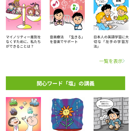
マイノリティー差別を
音楽療法 「生きる」
日本人の英語学習に大
なくすために、私たち
を音楽でサポート
切な「左手の学習方
ができることは？
法」
一覧を表示
関心ワード「塩」の講義