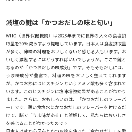
データサイエンス特集
奨学金・特待生制度特集
減塩の鍵は「かつおだしの味と匂い」
デジタルパンフレット
進路の３択
WHO（世界保健機関）は2025年までに世界の人々の食塩摂
新学年スタート号特集ページ
新学年スタート号特集ページ
取量を30％減らすよう提唱しています。日本人は食塩摂取量
（高3生用）
（高2生用）
が多く、薄味の料理をおいしくないと感じる人もいます。お
いしく減塩するにはどうすればいいでしょうか。ここで鍵と
SELFBRAND特集ページ
なるのが「かつおだしの味成分」です。そもそもだしには、
うま味成分が豊富で、料理の味をおいしく整えてくれます
オープンキャンパスなどを調べる
が、かつお節にはヒスチジンというアミノ酸も多く含まれて
います。このヒスチジンに塩味増強効果があることがわかり
オープンキャンパス検索
実施プログラムから探す
ました。さらに、おもしろいのは、「かつおだしのフレーバ
ー」です。薄い食塩水にかつおだしのフレーバーを付けるだ
来場型・Web型イベント特集
夢ナビライブ
けで、脳で「うま味がある」と誤解して、私たちはおいしさ
を感じることがわかったのです。
日本人は昔から昆布とかつお節を使った「合わせだし」を愛