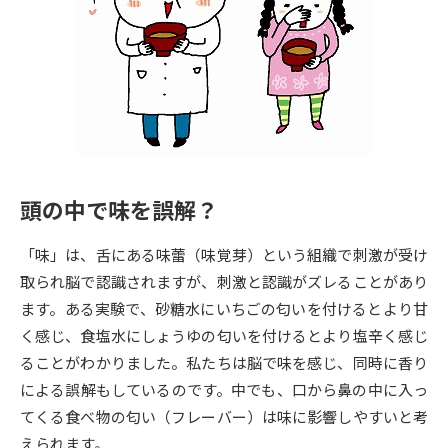
専門学校の資料請求
大学院の資料請求
大学入学共通テスト「受験案
留学・進学関連、塾・予備校
内」の請求
大学入学共通テスト「受験上の
高等学校卒業程度認定試験
配慮案内」の請求
幼稚園教員資格認定試験
小学校教員資格認定試験
頭の中で味を誤解？
高等学校（情報）教員資格認定
試験
「味」は、舌にある味蕾（味覚芽）という組織で刺激が受け
取られ脳で認識されますが、刺激と認識がズレることがあり
大学研究
大学検索
ます。ある実験で、砂糖水にいちごの匂いを付けるとより甘
く感じ、食塩水にしょうゆの匂いを付けるとより塩辛く感じ
ることがわかりました。私たちは脳で味を感じ、同時に香り
大学で学べる内容や特徴を調べる
による誤解もしているのです。中でも、口から鼻の中に入っ
てくる食べ物の匂い（フレーバー）は味に影響しやすいと考
国際・グローバルに強い大学特
新増設大学・学部・学科特集
えられます。
集