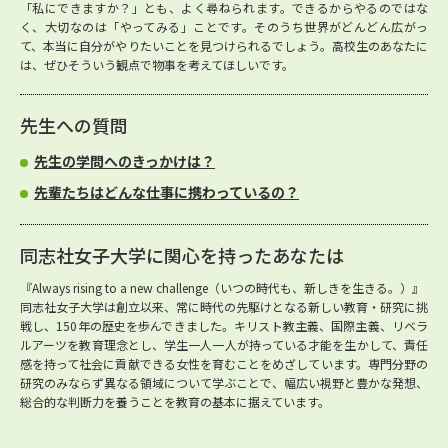
「私にできますか？」とも、よく尋ねられます。できるからやるのではな
く、大切なのは「やってみる」ことです。そのうち世界がどんどん広がっ
て、本当に自分がやりたいことを見つけられるでしょう。高校生のあなたに
は、ぜひそういう観点で物事を考えてほしいです。
先生への質問
先生の学問へのきっかけは？
先輩たちはどんな仕事に携わっているの？
同志社女子大学に関心を持ったあなたは
『Always rising to a new challenge（いつの時代も、新しきを生きる。）』
同志社女子大学は創立以来、常に時代の先駆けとなる新しい教育・研究に挑
戦し、150年の歴史を歩んできました。キリスト教主義、国際主義、リベラ
ルアーツを教育理念とし、学生一人一人が持っている才能を生かして、責任
感を持って社会に貢献できる女性を育むことをめざしています。専門分野の
研究のみならず異なる領域について学ぶことで、幅広い視野と豊かな発想、
総合的な判断力を養うことを教育の基本に据えています。