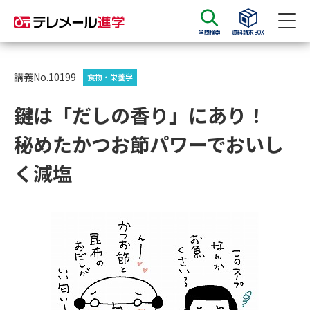
学問検索
資料請求BOX
資料請求
資料検索
講義No.10199
食物・栄養学
鍵は「だしの香り」にあり！
大学・短大の資料種類から請求
秘めたかつお節パワーでおいし
大学パンフ
学部・学科パンフ
く減塩
総合型選抜・学校推薦型選抜 募
大学入学共通テスト利用選抜の
集要項＆願書
募集要項＆願書
過去問題集
大学・短大以外の資料から請求