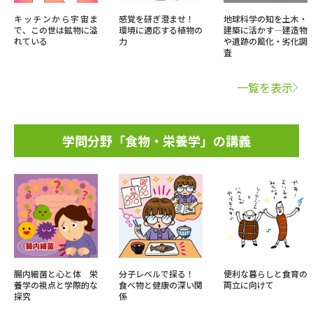
キッチンから宇宙ま
感覚を研ぎ澄ませ！
地球科学の知を土木・
で、この世は鉱物に溢
環境に適応する植物の
建築に活かす―建造物
れている
力
や遺跡の風化・劣化調
査
一覧を表示
学問分野「食物・栄養学」の講義
腸内細菌と心と体 栄
分子レベルで探る！
便利な暮らしと食育の
養学の視点と学際的な
食べ物と健康の深い関
両立に向けて
探究
係