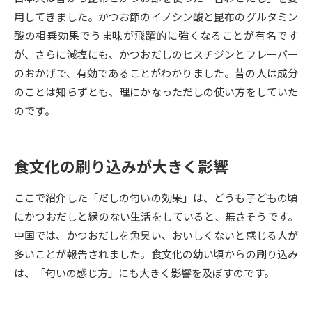
受験準備
資料検索
用してきました。かつお節のイノシン酸と昆布のグルタミン
酸の相乗効果でうま味が飛躍的に強くなることが有名です
志望校・出願校を調べる
が、さらに減塩にも、かつおだしのヒスチジンとフレーバー
のおかげで、有効であることがわかりました。昔の人は成分
のことは知らずとも、理にかなっただしの使い方をしていた
併願校選び
受験スケジュールを立てよう
のです。
先輩が入学を決めた理由
テレメール全国一斉進学調査
食文化の刷り込みが大きく影響
新生活お役立ちガイド
ここで紹介した「だしの匂いの効果」は、どうも子どもの頃
にかつおだしと縁のない生活をしていると、無さそうです。
学問発見
学問検索
中国では、かつおだしを魚臭い、おいしくないと感じる人が
多いことが報告されました。食文化の幼い頃からの刷り込み
は、「匂いの感じ方」にも大きく影響を及ぼすのです。
大学で学びたい学問発見