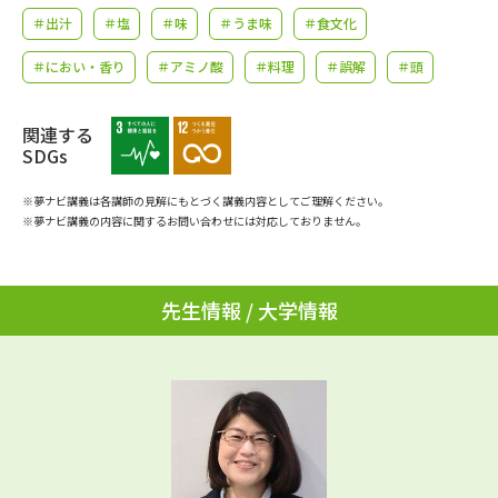
学問のミニ講義「夢ナビ講義」
学問分野解説
＃出汁
＃塩
＃味
＃うま味
＃食文化
＃におい・香り
＃アミノ酸
＃料理
＃誤解
＃頭
学問の教科書
夢ナビライブ
ユーザーサポート
関連する
SDGs
Ｑ＆Ａ よくあるご質問
大学進学IDについて
※夢ナビ講義は各講師の見解にもとづく講義内容としてご理解ください。
※夢ナビ講義の内容に関するお問い合わせには対応しておりません。
資料の料金の
受付内容・発送状況の確認
お支払いについて
テレメール
先生情報 / 大学情報
個人情報取扱規定
お支払いサイト
テレメール進学カタログ
特定商取引表記
訂正のご案内