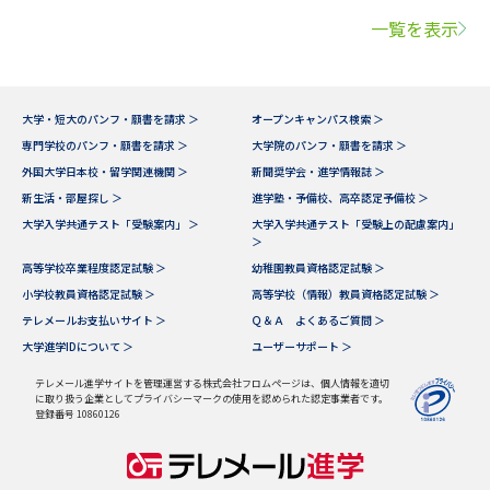
一覧を表示
大学・短大のパンフ・願書を請求 ＞
オープンキャンパス検索 ＞
専門学校のパンフ・願書を請求 ＞
大学院のパンフ・願書を請求 ＞
外国大学日本校・留学関連機関 ＞
新聞奨学会・進学情報誌 ＞
新生活・部屋探し ＞
進学塾・予備校、高卒認定予備校 ＞
大学入学共通テスト「受験案内」 ＞
大学入学共通テスト「受験上の配慮案内」
＞
高等学校卒業程度認定試験 ＞
幼稚園教員資格認定試験 ＞
小学校教員資格認定試験 ＞
高等学校（情報）教員資格認定試験 ＞
テレメールお支払いサイト ＞
Ｑ＆Ａ よくあるご質問 ＞
大学進学IDについて ＞
ユーザーサポート ＞
テレメール進学サイトを管理運営する株式会社フロムページは、個人情報を適切
に取り扱う企業としてプライバシーマークの使用を認められた認定事業者です。
登録番号 10860126