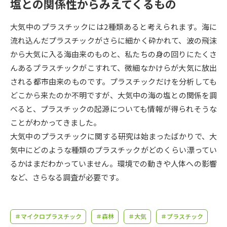
受験準備
資料検索
塩との関係性からみえてくるもの
大気中のプラスチックには2種類あると考えられます。海に
志望校・出願校を調べる
流れ込んだプラスチックがさらに細かく砕かれて、波の飛沫
から大気に入る海由来のものと、私たちの身の回りにたくさ
併願校選び
受験スケジュールを立てよう
んあるプラスチックがこすれて、微細なかけらが大気に放出
される都市由来のものです。プラスチックだけを分析しても
先輩が入学を決めた理由
どこから来たのか不明ですが、大気中の海の塩との関係を調
テレメール全国一斉進学調査
べると、プラスチックの起源についても情報が得られそうな
ことがわかってきました。
新生活お役立ちガイド
大気中のプラスチックに関する研究は始まったばかりで、大
気中にどのような種類のプラスチックがどのくらい漂ってい
学問発見
学問検索
るかはまだわかっていません。環境での動きや人体への影響
など、さらなる調査が必要です。
大学で学びたい学問発見
＃マイクロプラスチック
＃森林
＃大気
＃プラスチック