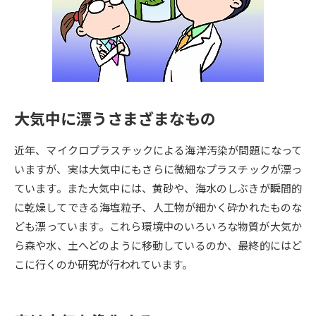
専門学校の資料請求
大学院の資料請求
大学入学共通テスト「受験案
留学・進学関連、塾・予備校
内」の請求
大学入学共通テスト「受験上の
高等学校卒業程度認定試験
配慮案内」の請求
大気中に漂うさまざまなもの
幼稚園教員資格認定試験
小学校教員資格認定試験
近年、マイクロプラスチックによる海洋汚染が問題になって
高等学校（情報）教員資格認定
試験
いますが、実は大気中にもさらに微細なプラスチックが漂っ
ています。また大気中には、黄砂や、海水のしぶきが瞬間的
に乾燥してできる海塩粒子、人工物が細かく砕かれたものな
大学研究
大学検索
ども漂っています。これら環境中のいろいろな物質が大気か
ら森や水、土へどのように移動しているのか、最終的にはど
こに行くのか研究が行われています。
大学で学べる内容や特徴を調べる
国際・グローバルに強い大学特
新増設大学・学部・学科特集
集