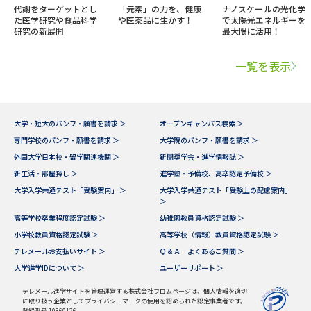
代謝をターゲットとし
「元素」の力を、健康
ナノスケールの光化学
た医学研究や食品科学
や医薬品に生かす！
で太陽光エネルギーを
研究の新展開
最大限に活用！
一覧を表示
大学・短大のパンフ・願書を請求 ＞
オープンキャンパス検索 ＞
専門学校のパンフ・願書を請求 ＞
大学院のパンフ・願書を請求 ＞
外国大学日本校・留学関連機関 ＞
新聞奨学会・進学情報誌 ＞
新生活・部屋探し ＞
進学塾・予備校、高卒認定予備校 ＞
大学入学共通テスト「受験案内」 ＞
大学入学共通テスト「受験上の配慮案内」
＞
高等学校卒業程度認定試験 ＞
幼稚園教員資格認定試験 ＞
小学校教員資格認定試験 ＞
高等学校（情報）教員資格認定試験 ＞
テレメールお支払いサイト ＞
Ｑ＆Ａ よくあるご質問 ＞
大学進学IDについて ＞
ユーザーサポート ＞
テレメール進学サイトを管理運営する株式会社フロムページは、個人情報を適切
に取り扱う企業としてプライバシーマークの使用を認められた認定事業者です。
登録番号 10860126