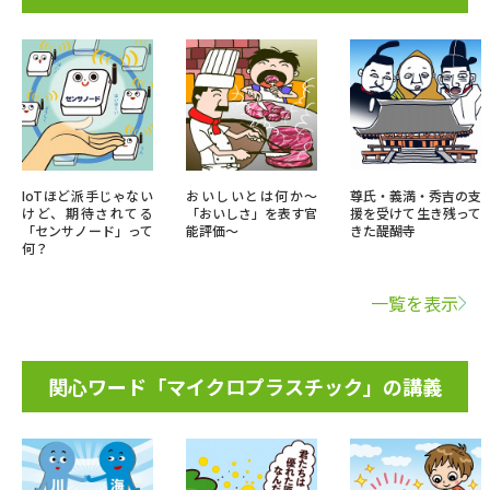
IoTほど派手じゃない
おいしいとは何か～
尊氏・義満・秀吉の支
けど、期待されてる
「おいしさ」を表す官
援を受けて生き残って
「センサノード」って
能評価～
きた醍醐寺
何？
一覧を表示
関心ワード「マイクロプラスチック」の講義