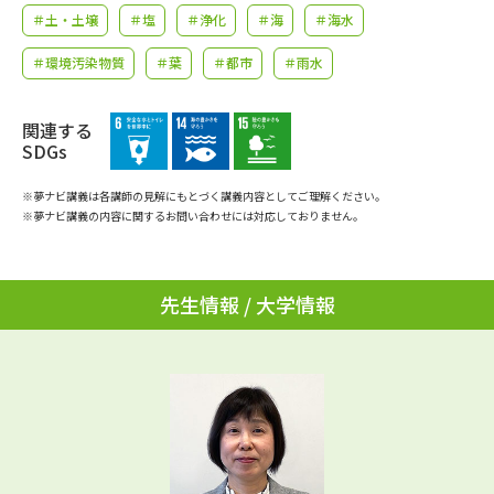
学問のミニ講義「夢ナビ講義」
学問分野解説
＃土・土壌
＃塩
＃浄化
＃海
＃海水
＃環境汚染物質
＃葉
＃都市
＃雨水
学問の教科書
夢ナビライブ
ユーザーサポート
関連する
SDGs
Ｑ＆Ａ よくあるご質問
大学進学IDについて
※夢ナビ講義は各講師の見解にもとづく講義内容としてご理解ください。
※夢ナビ講義の内容に関するお問い合わせには対応しておりません。
資料の料金の
受付内容・発送状況の確認
お支払いについて
先生情報 / 大学情報
テレメール
個人情報取扱規定
お支払いサイト
テレメール進学カタログ
特定商取引表記
訂正のご案内