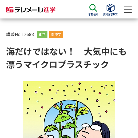
学問検索
資料請求BOX
資料請求
資料検索
講義No.12688
化学
環境学
海だけではない！ 大気中にも
大学・短大の資料種類から請求
漂うマイクロプラスチック
大学パンフ
学部・学科パンフ
総合型選抜・学校推薦型選抜 募
大学入学共通テスト利用選抜の
集要項＆願書
募集要項＆願書
過去問題集
大学・短大以外の資料から請求