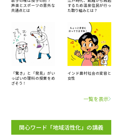
歌手の喉は投手の肘？
江戸時代、飢饉から再起
声楽とスポーツの意外な
するため温泉住民が行っ
共通点とは
た取り組みとは？
」の請求
高等学校卒業程度認定試験
格認定試験
大学検索
「驚き」と「発見」がい
インド農村社会の変容と
っぱいの理科の授業をめ
女性
ざそう！
べる
一覧を表示
ローバルに強い大学特集
制度特集
デジタルパンフレット
ジ（高3生用）
関心ワード「地域活性化」の講義
）