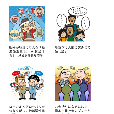
べる
ムから探す
ライブ
観光が地域に与える「経
地理学は人間の営みまで
済波及効果」を算出す
映し出す
る！ 地域を守る経済学
資料検索
う
先輩が入学を決めた理由
役立ちガイド
ローカルとグローバルを
お金持ちになるには？
つなぐ新しい地域活性化
資本主義社会のプレーヤ