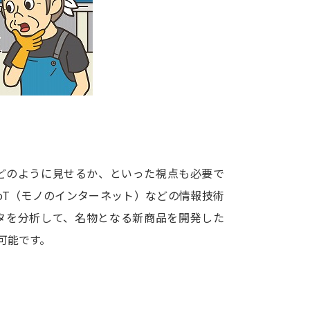
大学入学共通テスト「受験案内」の請求
大学入学共通テスト「受験上の配慮案内
幼稚園教員資格認定試験
小学校教員資
高等学校（情報）教員資格認定試験
大学研究
どのように見せるか、といった視点も必要で
大学で学べる内容や特徴を調
oT（モノのインターネット）などの情報技術
タを分析して、名物となる新商品を開発した
新増設大学・学部・学科特集
国際・グ
可能です。
データサイエンス特集
奨学金・特待生
進路の３択
新学年スタート号特集ペー
新学年スタート号特集ページ（高2生用