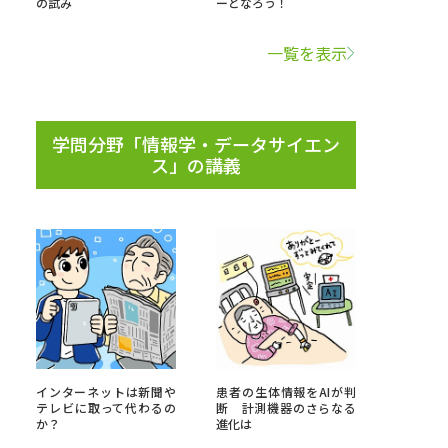
の試み
ーとなろう！
学問検索
一覧を表示
学問分野「情報学・データサイエン
ス」の講義
野解説
学問の教科書
夢ナビライブ
いて
このサイトについて
・発送状況の確認
テレメール
お支払いサイト
インターネットは新聞や
患者の生体情報をAIが判
問合せ先
テレメール進学カタログ
訂正のご案内
テレビに取って代わるの
断 計測機器のさらなる
か？
進化は