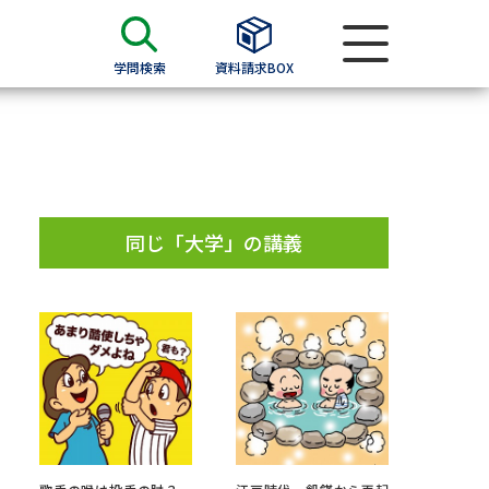
学問検索
資料請求BOX
資料検索
求
同じ「大学」の講義
願書
＆願書
過去問題集
求
留学・進学関連、塾・予備校