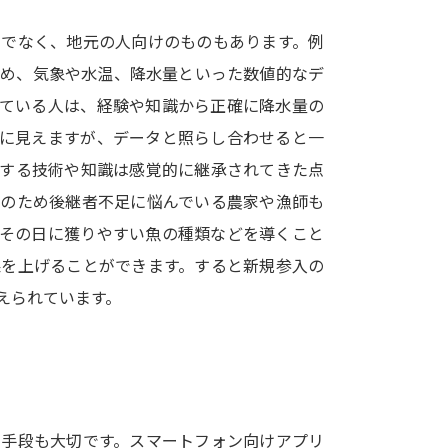
SELFBRAND特集ページ
けでなく、地元の人向けのものもあります。例
ため、気象や水温、降水量といった数値的なデ
オープンキャンパスなどを調
っている人は、経験や知識から正確に降水量の
オープンキャンパス検索
実施プログラ
的に見えますが、データと照らし合わせると一
来場型・Web型イベント特集
夢ナビ
関する技術や知識は感覚的に継承されてきた点
そのため後継者不足に悩んでいる農家や漁師も
やその日に獲りやすい魚の種類などを導くこと
受験準備
果を上げることができます。すると新規参入の
えられています。
志望校・出願校を調べる
併願校選び
受験スケジュールを立てよ
テレメール全国一斉進学調査
新生活お
る手段も大切です。スマートフォン向けアプリ