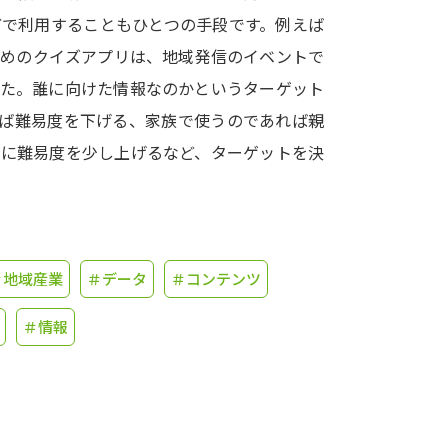
どで利用することもひとつの手段です。例えば
学問発見
ためのクイズアプリは、地域発信のイベントで
した。誰に向けた情報なのかというターゲット
れば難易度を下げる、家族で使うのであれば親
大学で学びたい学問発見
うに難易度を少し上げるなど、ターゲットを決
学問のミニ講義「夢ナビ講義」
学問分
。
ユーザーサポート
＃地域産業
＃データ
＃コンテンツ
＃情報
Ｑ＆Ａ よくあるご質問
大学進学IDにつ
資料の料金の
お支払いについて
受付内容
個人情報取扱規定
特定商取引表記
お
受験情報リンク