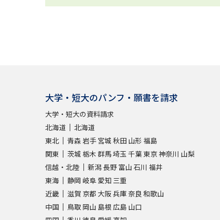
大学・短大のパンフ・願書を請求
大学・短大の資料請求
北海道
北海道
東北
青森
岩手
宮城
秋田
山形
福島
関東
茨城
栃木
群馬
埼玉
千葉
東京
神奈川
山梨
信越・北陸
新潟
長野
富山
石川
福井
東海
静岡
岐阜
愛知
三重
近畿
滋賀
京都
大阪
兵庫
奈良
和歌山
中国
鳥取
岡山
島根
広島
山口
四国
香川
徳島
愛媛
高知