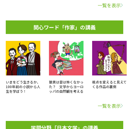
一覧を表示
関心ワード「作家」の講義
いまをどう生きるか、
狼男は昔は怖くなかっ
視点を変えると見えて
100年前の小説から人
た？ 文学からヨーロ
くる作品の裏側
生を学ぼう！
ッパの自然観を考える
一覧を表示
学問分野「日本文学」の講義