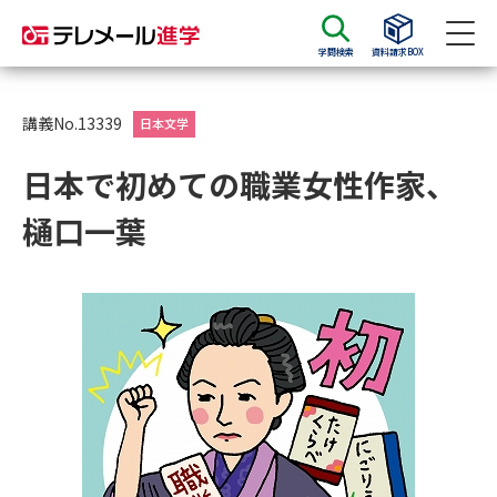
学問検索
資料請求BOX
資料請求
資料検索
講義No.13339
日本文学
日本で初めての職業女性作家、
大学・短大の資料種類から請求
樋口一葉
大学パンフ
学部・学科パンフ
総合型選抜・学校推薦型選抜 募
大学入学共通テスト利用選抜の
集要項＆願書
募集要項＆願書
過去問題集
大学・短大以外の資料から請求