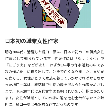
専門学校の資料請求
大学院の資料請求
大学入学共通テスト「受験案
留学・進学関連、塾・予備校
内」の請求
大学入学共通テスト「受験上の
高等学校卒業程度認定試験
配慮案内」の請求
日本初の職業女性作家
幼稚園教員資格認定試験
小学校教員資格認定試験
明治20年代に活躍した樋口一葉は、日本で初めての職業女性
高等学校（情報）教員資格認定
試験
作家として知られています。代表作には『たけくらべ』や
『にごりえ』などがあり、わずか1年半の作家活動の中で多
数の作品を世に送り出して、24歳で亡くなりました。父や兄
大学研究
大学検索
を亡くし、女性ひとりで家族を養っていかなければならなか
った樋口一葉は、原稿料で生活の糧を得ようと作家をめざし
ます。明治20年代は近代文学の黎明（れいめい）期にあたり
大学で学べる内容や特徴を調べる
ます。女性が職業としての作家の道を進む土台がなかった時
国際・グローバルに強い大学特
期に、樋口一葉は先駆的な存在だったのです。
新増設大学・学部・学科特集
集