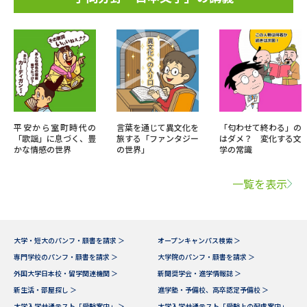
平安から室町時代の
言葉を通じて異文化を
「匂わせて終わる」の
「歌謡」に息づく、豊
旅する「ファンタジー
はダメ？ 変化する文
かな情感の世界
の世界」
学の常識
一覧を表示
大学・短大のパンフ・願書を請求 ＞
オープンキャンパス検索 ＞
専門学校のパンフ・願書を請求 ＞
大学院のパンフ・願書を請求 ＞
外国大学日本校・留学関連機関 ＞
新聞奨学会・進学情報誌 ＞
新生活・部屋探し ＞
進学塾・予備校、高卒認定予備校 ＞
大学入学共通テスト「受験案内」 ＞
大学入学共通テスト「受験上の配慮案内」