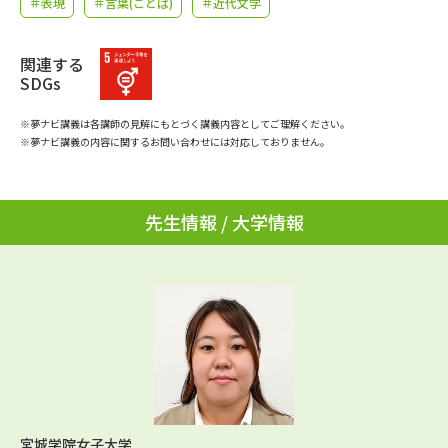
＃表現
＃言葉(ことば)
＃近代文学
学問のミニ講義「夢ナビ講義」
学問分野解説
学問の教科書
関連する
夢ナビライブ
SDGs
ユーザーサポート
※夢ナビ講義は各講師の見解にもとづく講義内容としてご理解ください。
※夢ナビ講義の内容に関するお問い合わせには対応しておりません。
Ｑ＆Ａ よくあるご質問
大学進学IDについて
資料の料金の
先生情報 / 大学情報
受付内容・発送状況の確認
お支払いについて
テレメール
個人情報取扱規定
お支払いサイト
テレメール進学カタログ
特定商取引表記
訂正のご案内
宮城学院女子大学