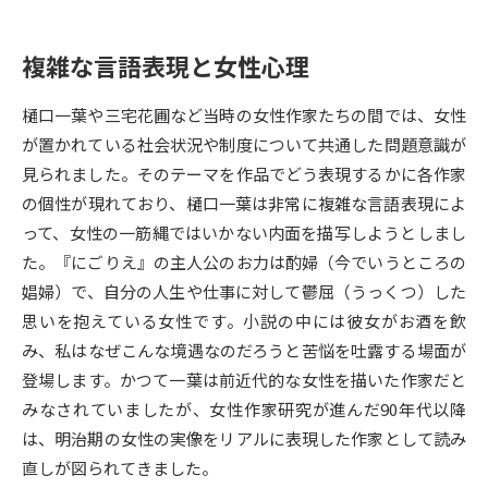
データサイエンス特集
奨学金・特待生制度特集
複雑な言語表現と女性心理
デジタルパンフレット
進路の３択
樋口一葉や三宅花圃など当時の女性作家たちの間では、女性
が置かれている社会状況や制度について共通した問題意識が
新学年スタート号特集ページ
新学年スタート号特集ページ
見られました。そのテーマを作品でどう表現するかに各作家
（高3生用）
（高2生用）
の個性が現れており、樋口一葉は非常に複雑な言語表現によ
SELFBRAND特集ページ
って、女性の一筋縄ではいかない内面を描写しようとしまし
た。『にごりえ』の主人公のお力は酌婦（今でいうところの
オープンキャンパスなどを調べる
娼婦）で、自分の人生や仕事に対して鬱屈（うっくつ）した
思いを抱えている女性です。小説の中には彼女がお酒を飲
オープンキャンパス検索
実施プログラムから探す
み、私はなぜこんな境遇なのだろうと苦悩を吐露する場面が
登場します。かつて一葉は前近代的な女性を描いた作家だと
来場型・Web型イベント特集
夢ナビライブ
みなされていましたが、女性作家研究が進んだ90年代以降
は、明治期の女性の実像をリアルに表現した作家として読み
直しが図られてきました。