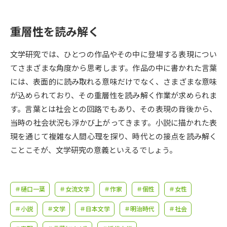
受験準備
資料検索
重層性を読み解く
志望校・出願校を調べる
文学研究では、ひとつの作品やその中に登場する表現につい
併願校選び
受験スケジュールを立てよう
てさまざまな角度から思考します。作品の中に書かれた言葉
には、表面的に読み取れる意味だけでなく、さまざまな意味
先輩が入学を決めた理由
が込められており、その重層性を読み解く作業が求められま
テレメール全国一斉進学調査
す。言葉とは社会との回路でもあり、その表現の背後から、
当時の社会状況も浮かび上がってきます。小説に描かれた表
新生活お役立ちガイド
現を通じて複雑な人間心理を探り、時代との接点を読み解く
ことこそが、文学研究の意義といえるでしょう。
学問発見
学問検索
＃樋口一葉
＃女流文学
＃作家
＃個性
＃女性
大学で学びたい学問発見
＃小説
＃文学
＃日本文学
＃明治時代
＃社会