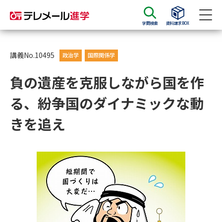
学問検索
資料請求BOX
資料請求
資料検索
講義No.10495
政治学
国際関係学
負の遺産を克服しながら国を作
大学・短大の資料種類から請求
る、紛争国のダイナミックな動
大学パンフ
学部・学科パンフ
きを追え
総合型選抜・学校推薦型選抜 募
大学入学共通テスト利用選抜の
集要項＆願書
募集要項＆願書
過去問題集
大学・短大以外の資料から請求