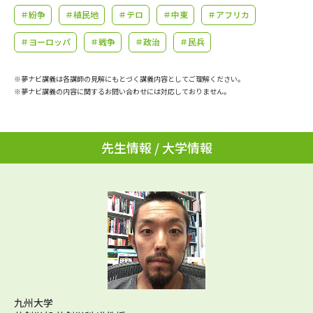
学問のミニ講義「夢ナビ講義」
学問分野解説
＃紛争
＃植民地
＃テロ
＃中東
＃アフリカ
＃ヨーロッパ
＃戦争
＃政治
＃民兵
学問の教科書
夢ナビライブ
ユーザーサポート
※夢ナビ講義は各講師の見解にもとづく講義内容としてご理解ください。
※夢ナビ講義の内容に関するお問い合わせには対応しておりません。
Ｑ＆Ａ よくあるご質問
大学進学IDについて
先生情報 / 大学情報
資料の料金の
受付内容・発送状況の確認
お支払いについて
テレメール
個人情報取扱規定
お支払いサイト
テレメール進学カタログ
特定商取引表記
訂正のご案内
九州大学