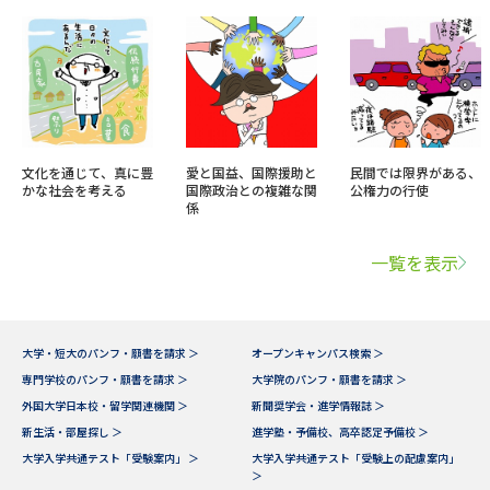
文化を通じて、真に豊
愛と国益、国際援助と
民間では限界がある、
かな社会を考える
国際政治との複雑な関
公権力の行使
係
一覧を表示
大学・短大のパンフ・願書を請求 ＞
オープンキャンパス検索 ＞
専門学校のパンフ・願書を請求 ＞
大学院のパンフ・願書を請求 ＞
外国大学日本校・留学関連機関 ＞
新聞奨学会・進学情報誌 ＞
新生活・部屋探し ＞
進学塾・予備校、高卒認定予備校 ＞
大学入学共通テスト「受験案内」 ＞
大学入学共通テスト「受験上の配慮案内」
＞