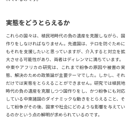
受験準備
資料検索
実態をどうとらえるか
志望校・出願校を調べる
これらの国々は、植民地時代の負の遺産を克服しながら、国
併願校選び
受験スケジュールを立てよう
作りをしなければなりません。先進国は、テロを防ぐために
もそれを支援したいと思っていますが、介入すると対立を拡
先輩が入学を決めた理由
テレメール全国一斉進学調査
大させる可能性があり、両者はディレンマに満ちています。
中東やアフリカの研究は、これまで紛争の原因や被害の実
新生活お役立ちガイド
態、解決のための政策論が主要テーマでした。しかし、それ
だけでは実態をとらえることができません。研究では植民地
時代の負の遺産を克服しつつ国作りをし、かつ紛争にも対応
学問発見
学問検索
している中東諸国のダイナミックな動きをとらえること、そ
して紛争がその後、国家や社会にどのような影響を与えてい
るのかという点の解明が求められているのです。
大学で学びたい学問発見