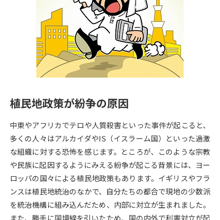
専門学校の資料請求
大学院の資料請求
大学入学共通テスト「受験案
留学・進学関連、塾・予備校
内」の請求
大学入学共通テスト「受験上の
高等学校卒業程度認定試験
配慮案内」の請求
幼稚園教員資格認定試験
小学校教員資格認定試験
植民地政策が紛争の原因
高等学校（情報）教員資格認定
試験
中東やアフリカでテロや人質殺害といった事件が起こると、
多くの人々はアルカイダやIS（イスラーム国）といった過激
大学研究
大学検索
な組織に対する恐怖を感じます。ところが、このような宗教
や民族に起因するようにみえる紛争が起こる背景には、ヨー
ロッパの国々による植民地政策もあります。イギリスやフラ
大学で学べる内容や特徴を調べる
ンスは植民地統治のなかで、自分たちの都合で現地の少数派
を統治機構に組み込んだため、内部に対立が生まれました。
国際・グローバルに強い大学特
新増設大学・学部・学科特集
また、勝手に国境線を引いたため、国の内外で利害対立が起
集