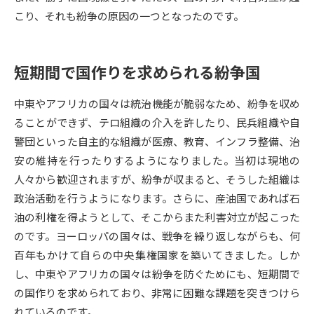
こり、それも紛争の原因の一つとなったのです。
データサイエンス特集
奨学金・特待生制度特集
短期間で国作りを求められる紛争国
デジタルパンフレット
進路の３択
新学年スタート号特集ページ
新学年スタート号特集ページ
中東やアフリカの国々は統治機能が脆弱なため、紛争を収め
（高3生用）
（高2生用）
ることができず、テロ組織の介入を許したり、民兵組織や自
警団といった自主的な組織が医療、教育、インフラ整備、治
SELFBRAND特集ページ
安の維持を行ったりするようになりました。当初は現地の
人々から歓迎されますが、紛争が収まると、そうした組織は
オープンキャンパスなどを調べる
政治活動を行うようになります。さらに、産油国であれば石
油の利権を得ようとして、そこからまた利害対立が起こった
オープンキャンパス検索
実施プログラムから探す
のです。ヨーロッパの国々は、戦争を繰り返しながらも、何
百年もかけて自らの中央集権国家を築いてきました。しか
来場型・Web型イベント特集
夢ナビライブ
し、中東やアフリカの国々は紛争を防ぐためにも、短期間で
の国作りを求められており、非常に困難な課題を突きつけら
れているのです。