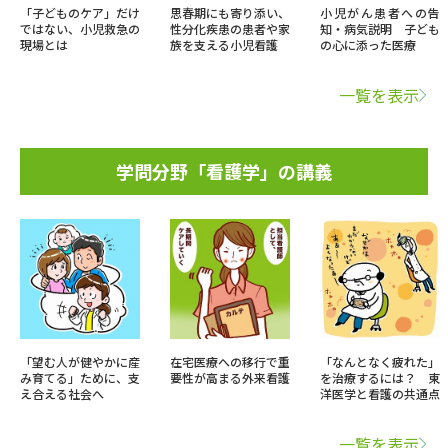
「子どものケア」だけ
思春期にも寄り添い、
小児がん患者への告
ではない、小児救急の
性分化疾患の患者や家
知・病気説明 子ども
現場とは
族を支える小児看護
の心に添った医療
一覧を表示
学問分野「看護学」の講義
「望む人が健やかに産
在宅医療への移行で重
「なんとなく疲れた」
み育てる」ために、支
要性が高まる外来看護
を治療するには？ 東
え合える社会へ
洋医学と看護の共通点
一覧を表示