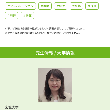
学問のミニ講義「夢ナビ講義」
学問分野解説
＃プレパレーション
＃医療
＃幼児
＃恐怖
＃採血
学問の教科書
夢ナビライブ
＃発達
＃看護
ユーザーサポート
※夢ナビ講義は各講師の見解にもとづく講義内容としてご理解ください。
※夢ナビ講義の内容に関するお問い合わせには対応しておりません。
Ｑ＆Ａ よくあるご質問
大学進学IDについて
先生情報 / 大学情報
資料の料金の
受付内容・発送状況の確認
お支払いについて
テレメール
個人情報取扱規定
お支払いサイト
テレメール進学カタログ
特定商取引表記
訂正のご案内
宮城大学