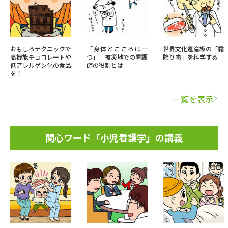
おもしろテクニックで
「身体とこころは一
世界文化遺産級の「霜
高機能チョコレートや
つ」 被災地での看護
降り肉」を科学する
低アレルゲン化の食品
師の役割とは
を！
一覧を表示
関心ワード「小児看護学」の講義