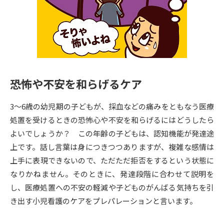
専門学校の資料請求
大学院の資料請求
大学入学共通テスト「受験案
留学・進学関連、塾・予備校
内」の請求
大学入学共通テスト「受験上の
高等学校卒業程度認定試験
配慮案内」の請求
恐怖や不安を和らげるケア
幼稚園教員資格認定試験
小学校教員資格認定試験
3～6歳の幼児期の子どもが、採血などの痛みをともなう医療
高等学校（情報）教員資格認定
試験
処置を受けるときの恐怖心や不安を和らげるにはどうしたら
よいでしょうか？ この年齢の子どもは、認知機能が発達途
上です。話し言葉は身につきつつありますが、複雑な感情は
大学研究
大学検索
上手に表現できないので、ただただ拒否をするという状態に
なりかねません。そのときに、発達段階に合わせて説明を
し、医療処置への不安の軽減や子どものがんばる気持ちを引
大学で学べる内容や特徴を調べる
き出す小児看護のケアをプレパレーションと言います。
国際・グローバルに強い大学特
新増設大学・学部・学科特集
集