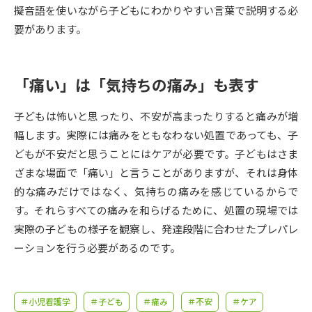
受験準備
資料検索
擬音語を使いながら子どもにわかりやすい言葉で説明する必
要があります。
志望校・出願校を調べる
「痛い」は「気持ちの痛み」も表す
併願校選び
受験スケジュールを立てよう
子どもは怖いと思ったり、不安が高まったりすると痛みが増
先輩が入学を決めた理由
テレメール全国一斉進学調査
幅します。実際には痛みをともなわない処置であっても、子
どもが不安だと思うことにはケアが必要です。子どもはさま
新生活お役立ちガイド
ざまな場面で「痛い」と言うことがありますが、それは身体
的な痛みだけではなく、気持ちの痛みを感じているからで
す。それらすべての痛みを和らげるために、処置の現場では
学問発見
学問検索
実際の子どもの様子を観察し、発達段階に合わせたプレパレ
ーションを行う必要があるのです。
大学で学びたい学問発見
＃小児看護学
＃子ども
＃痛み
＃不安
＃ケア