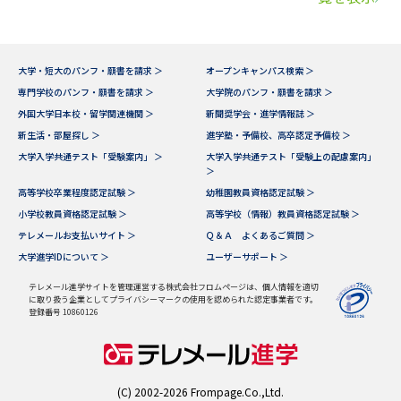
大学・短大のパンフ・願書を請求 ＞
オープンキャンパス検索 ＞
専門学校のパンフ・願書を請求 ＞
大学院のパンフ・願書を請求 ＞
外国大学日本校・留学関連機関 ＞
新聞奨学会・進学情報誌 ＞
新生活・部屋探し ＞
進学塾・予備校、高卒認定予備校 ＞
大学入学共通テスト「受験案内」 ＞
大学入学共通テスト「受験上の配慮案内」
＞
高等学校卒業程度認定試験 ＞
幼稚園教員資格認定試験 ＞
小学校教員資格認定試験 ＞
高等学校（情報）教員資格認定試験 ＞
テレメールお支払いサイト ＞
Ｑ＆Ａ よくあるご質問 ＞
大学進学IDについて ＞
ユーザーサポート ＞
テレメール進学サイトを管理運営する株式会社フロムページは、個人情報を適切
に取り扱う企業としてプライバシーマークの使用を認められた認定事業者です。
登録番号 10860126
(C) 2002-2026 Frompage.Co.,Ltd.