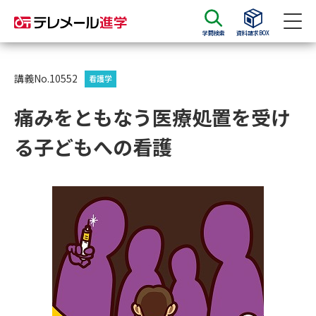
学問検索
資料請求BOX
資料請求
資料検索
講義No.10552
看護学
痛みをともなう医療処置を受け
大学・短大の資料種類から請求
る子どもへの看護
大学パンフ
学部・学科パンフ
総合型選抜・学校推薦型選抜 募
大学入学共通テスト利用選抜の
集要項＆願書
募集要項＆願書
過去問題集
大学・短大以外の資料から請求