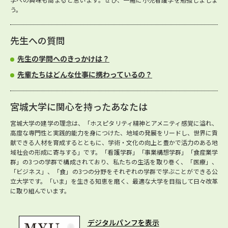
う。
先生への質問
先生の学問へのきっかけは？
先輩たちはどんな仕事に携わっているの？
宮城大学に関心を持ったあなたは
宮城大学の建学の理念は、「ホスピタリティ精神とアメニティ感覚に溢れ、
高度な専門性と実践的能力を身につけた、地域の発展をリードし、世界に貢
献できる人材を育成するとともに、学術・文化の向上と豊かで活力のある地
域社会の形成に寄与する」です。「看護学群」「事業構想学群」「食産業学
群」の3つの学群で構成されており、私たちの生活を取り巻く、「医療」、
「ビジネス」、「食」の3つの分野をそれぞれの学群で学ぶことができる公
立大学です。「いま」を生きる知恵を磨く、最適な大学を目指して日々改革
に取り組んでいます。
デジタルパンフを表示