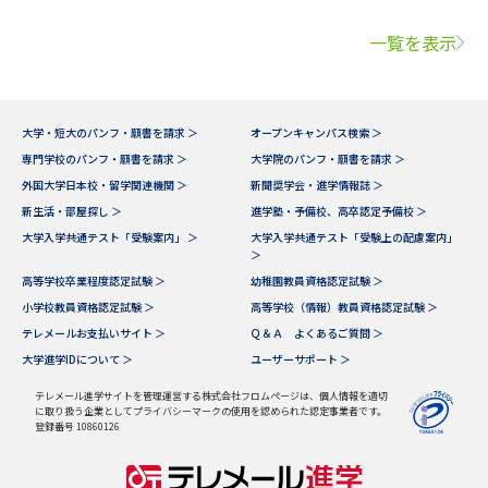
一覧を表示
大学・短大のパンフ・願書を請求 ＞
オープンキャンパス検索 ＞
専門学校のパンフ・願書を請求 ＞
大学院のパンフ・願書を請求 ＞
外国大学日本校・留学関連機関 ＞
新聞奨学会・進学情報誌 ＞
新生活・部屋探し ＞
進学塾・予備校、高卒認定予備校 ＞
大学入学共通テスト「受験案内」 ＞
大学入学共通テスト「受験上の配慮案内」
＞
高等学校卒業程度認定試験 ＞
幼稚園教員資格認定試験 ＞
小学校教員資格認定試験 ＞
高等学校（情報）教員資格認定試験 ＞
テレメールお支払いサイト ＞
Ｑ＆Ａ よくあるご質問 ＞
大学進学IDについて ＞
ユーザーサポート ＞
テレメール進学サイトを管理運営する株式会社フロムページは、個人情報を適切
に取り扱う企業としてプライバシーマークの使用を認められた認定事業者です。
登録番号 10860126