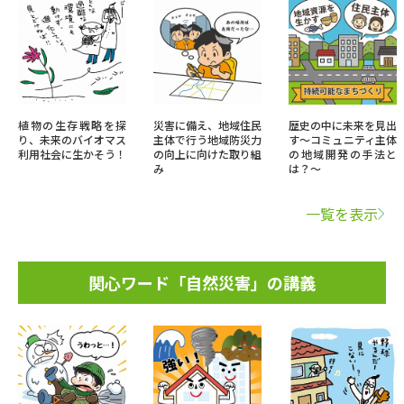
植物の生存戦略を探
災害に備え、地域住民
歴史の中に未来を見出
り、未来のバイオマス
主体で行う地域防災力
す～コミュニティ主体
利用社会に生かそう！
の向上に向けた取り組
の地域開発の手法と
み
は？～
一覧を表示
関心ワード「自然災害」の講義