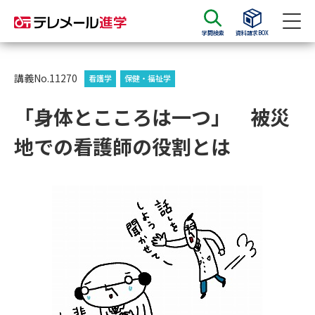
学問検索
資料請求BOX
資料請求
資料検索
講義No.11270
看護学
保健・福祉学
「身体とこころは一つ」 被災
大学・短大の資料種類から請求
地での看護師の役割とは
大学パンフ
学部・学科パンフ
総合型選抜・学校推薦型選抜 募
大学入学共通テスト利用選抜の
集要項＆願書
募集要項＆願書
過去問題集
大学・短大以外の資料から請求