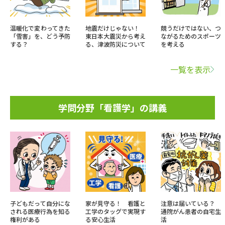
温暖化で変わってきた
地震だけじゃない！
競うだけではない、つ
「雪害」を、どう予防
東日本大震災から考え
ながるためのスポーツ
する？
る、津波防災について
を考える
一覧を表示
学問分野「看護学」の講義
子どもだって自分にな
家が見守る！ 看護と
注意は届いている？
される医療行為を知る
工学のタッグで実現す
通院がん患者の自宅生
権利がある
る安心生活
活