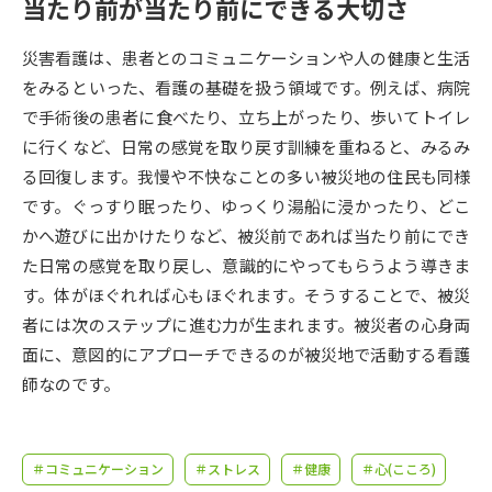
受験準備
資料検索
当たり前が当たり前にできる大切さ
災害看護は、患者とのコミュニケーションや人の健康と生活
志望校・出願校を調べる
をみるといった、看護の基礎を扱う領域です。例えば、病院
で手術後の患者に食べたり、立ち上がったり、歩いてトイレ
併願校選び
受験スケジュールを立てよう
に行くなど、日常の感覚を取り戻す訓練を重ねると、みるみ
る回復します。我慢や不快なことの多い被災地の住民も同様
先輩が入学を決めた理由
です。ぐっすり眠ったり、ゆっくり湯船に浸かったり、どこ
テレメール全国一斉進学調査
かへ遊びに出かけたりなど、被災前であれば当たり前にでき
た日常の感覚を取り戻し、意識的にやってもらうよう導きま
新生活お役立ちガイド
す。体がほぐれれば心もほぐれます。そうすることで、被災
者には次のステップに進む力が生まれます。被災者の心身両
学問発見
学問検索
面に、意図的にアプローチできるのが被災地で活動する看護
師なのです。
大学で学びたい学問発見
＃コミュニケーション
＃ストレス
＃健康
＃心(こころ)