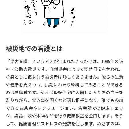
専門学校の資料請求
大学院の資料請求
大学入学共通テスト「受験案
留学・進学関連、塾・予備校
内」の請求
大学入学共通テスト「受験上の
高等学校卒業程度認定試験
配慮案内」の請求
被災地での看護とは
幼稚園教員資格認定試験
小学校教員資格認定試験
「災害看護」という考えが生まれたきっかけは、1995年の阪
高等学校（情報）教員資格認定
試験
神・淡路大震災です。自然災害によって突然日常を奪われ、
心身ともに傷を負う被災者は珍しくありません。彼らの生活
や健康を支えつつ、長期にわたり継続してみることができる
大学研究
大学検索
のは看護職です。例えば仮設住宅に入居した人たちの血圧を
測りながら、悩み事を聞くなど話し相手になり、誰でも参加
できるお茶会やレクリエーション、集会所での健康チェッ
大学で学べる内容や特徴を調べる
ク、講話、歌や体操などを行う健康教室を企画します。そう
国際・グローバルに強い大学特
して、健康管理とストレスの発散を促します。めざすのは、
新増設大学・学部・学科特集
集