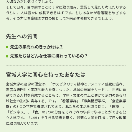
大切なのだと気づくでしょう。
そして日々、目の前のことに丁寧に取り組み、意識して見たり考えたりする
うちに、人は豊かに成長できるはずです。もしあなたが看護職をめざすな
ら、その力は看護職のプロの技として将来必ず発揮できるでしょう。
先生への質問
先生の学問へのきっかけは？
先輩たちはどんな仕事に携わっているの？
宮城大学に関心を持ったあなたは
宮城大学の建学の理念は、「ホスピタリティ精神とアメニティ感覚に溢れ、
高度な専門性と実践的能力を身につけた、地域の発展をリードし、世界に貢
献できる人材を育成するとともに、学術・文化の向上と豊かで活力のある地
域社会の形成に寄与する」です。「看護学群」「事業構想学群」「食産業学
群」の3つの学群で構成されており、私たちの生活を取り巻く、「医療」、
「ビジネス」、「食」の3つの分野をそれぞれの学群で学ぶことができる公
立大学です。「いま」を生きる知恵を磨く、最適な大学を目指して日々改革
に取り組んでいます。