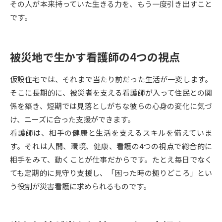
その人が本来持っていた生きる力を、もう一度引き出すこと
です。
データサイエンス特集
奨学金・特待生制度特集
デジタルパンフレット
進路の３択
被災地で生かす看護師の4つの視点
新学年スタート号特集ページ
新学年スタート号特集ページ
仮設住宅では、それまで当たり前だった生活が一変します。
（高3生用）
（高2生用）
そこに長期的に、被災者を支える看護師が入って住民との関
SELFBRAND特集ページ
係を築き、短期では見落としがちな彼らの心身の変化に気づ
け、ニーズに合った支援ができます。
オープンキャンパスなどを調べる
看護師は、相手の健康と生活を支えるスキルを備えていま
す。それは人間、環境、健康、看護の4つの視点で総合的に
オープンキャンパス検索
実施プログラムから探す
相手をみて、動くことが仕事だからです。たとえ毎日でなく
ても定期的に見守り支援し、「困った時の拠りどころ」とい
来場型・Web型イベント特集
夢ナビライブ
う役割が災害看護に求められるものです。