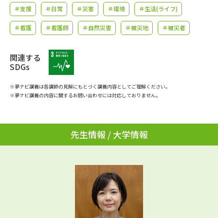
学問のミニ講義「夢ナビ講義」
学問分野解説
＃支援
＃日常
＃災害
＃環境
＃生活(ライフ)
＃看護
＃看護師
＃自然災害
＃被災地
＃被災者
学問の教科書
夢ナビライブ
ユーザーサポート
関連する
SDGs
Ｑ＆Ａ よくあるご質問
大学進学IDについて
※夢ナビ講義は各講師の見解にもとづく講義内容としてご理解ください。
※夢ナビ講義の内容に関するお問い合わせには対応しておりません。
資料の料金の
受付内容・発送状況の確認
お支払いについて
先生情報 / 大学情報
テレメール
個人情報取扱規定
お支払いサイト
テレメール進学カタログ
特定商取引表記
訂正のご案内