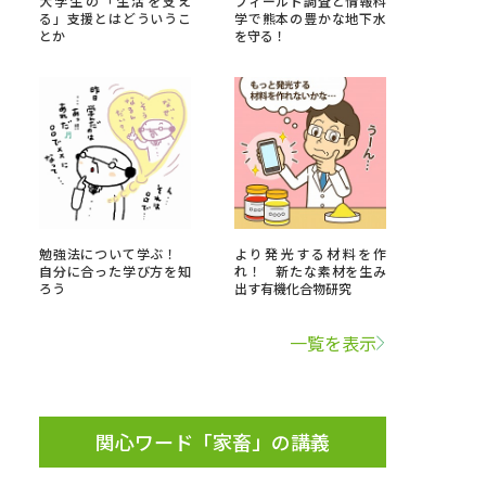
大学生の「生活を支え
フィールド調査と情報科
る」支援とはどういうこ
学で熊本の豊かな地下水
とか
を守る！
」の請求
高等学校卒業程度認定試験
格認定試験
大学検索
勉強法について学ぶ！
より発光する材料を作
自分に合った学び方を知
れ！ 新たな素材を生み
ろう
出す有機化合物研究
べる
一覧を表示
ローバルに強い大学特集
制度特集
デジタルパンフレット
ジ（高3生用）
関心ワード「家畜」の講義
）