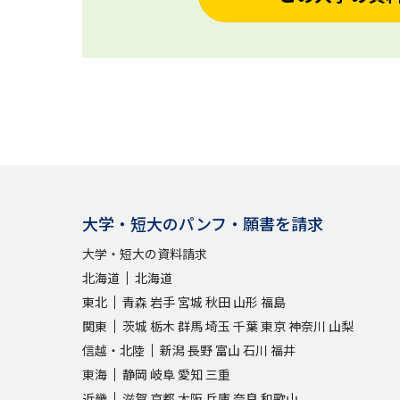
大学・短大のパンフ・願書を請求
大学・短大の資料請求
北海道
北海道
東北
青森
岩手
宮城
秋田
山形
福島
関東
茨城
栃木
群馬
埼玉
千葉
東京
神奈川
山梨
信越・北陸
新潟
長野
富山
石川
福井
東海
静岡
岐阜
愛知
三重
近畿
滋賀
京都
大阪
兵庫
奈良
和歌山