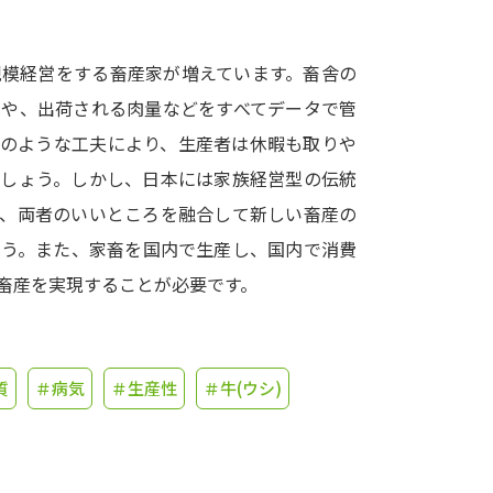
学問発見
規模経営をする畜産家が増えています。畜舎の
連や、出荷される肉量などをすべてデータで管
大学で学びたい学問発見
このような工夫により、生産者は休暇も取りや
でしょう。しかし、日本には家族経営型の伝統
学問のミニ講義「夢ナビ講義」
学問分
後、両者のいいところを融合して新しい畜産の
ょう。また、家畜を国内で生産し、国内で消費
畜産を実現することが必要です。
ユーザーサポート
Ｑ＆Ａ よくあるご質問
大学進学IDにつ
質
＃病気
＃生産性
＃牛(ウシ)
資料の料金の
お支払いについて
受付内容
個人情報取扱規定
特定商取引表記
お
受験情報リンク