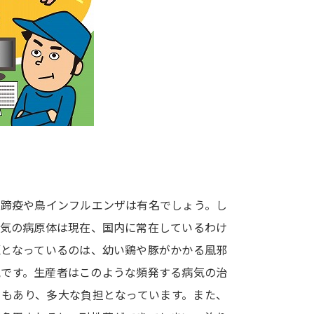
大学入学共通テスト「受験案内」の請求
大学入学共通テスト「受験上の配慮案内
幼稚園教員資格認定試験
小学校教員資
高等学校（情報）教員資格認定試験
大学研究
大学で学べる内容や特徴を調
口蹄疫や鳥インフルエンザは有名でしょう。し
病気の病原体は現在、国内に常在しているわけ
新増設大学・学部・学科特集
国際・グ
題となっているのは、幼い鶏や豚がかかる風邪
データサイエンス特集
奨学金・特待生
気です。生産者はこのような頻発する病気の治
進路の３択
新学年スタート号特集ペー
ともあり、多大な負担となっています。また、
新学年スタート号特集ページ（高2生用