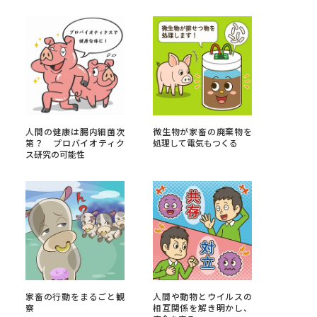
べる
ムから探す
ライブ
人間の健康は腸内細菌次
微生物が家畜の廃棄物を
第？ プロバイオティク
処理して電気もつくる
ス研究の可能性
資料検索
う
先輩が入学を決めた理由
役立ちガイド
家畜の行動をまるごと観
人間や動物とウイルスの
察
相互関係を解き明かし、