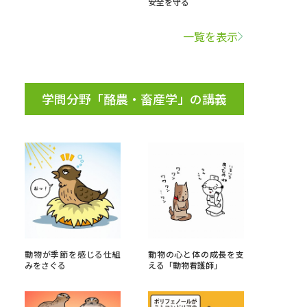
安全を守る
学問検索
一覧を表示
学問分野「酪農・畜産学」の講義
野解説
学問の教科書
夢ナビライブ
いて
このサイトについて
・発送状況の確認
テレメール
お支払いサイト
動物が季節を感じる仕組
動物の心と体の成長を支
みをさぐる
える「動物看護師」
問合せ先
テレメール進学カタログ
訂正のご案内