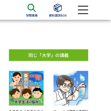
学問検索
資料請求BOX
資料検索
求
同じ「大学」の講義
願書
＆願書
過去問題集
求
留学・進学関連、塾・予備校